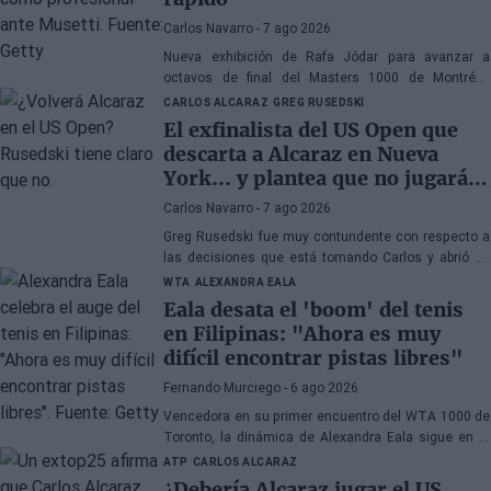
Carlos Navarro
- 7 ago 2026
Nueva exhibición de Rafa Jódar para avanzar a
octavos de final del Masters 1000 de Montréal,
pasando por encima de Musetti con una actuación
CARLOS ALCARAZ
GREG RUSEDSKI
sencillamente fabulosa.
El exfinalista del US Open que
descarta a Alcaraz en Nueva
York... y plantea que no jugará
más en todo el año
Carlos Navarro
- 7 ago 2026
Greg Rusedski fue muy contundente con respecto a
las decisiones que está tomando Carlos y abrió un
melón importante: ¿volverá a jugar en lo que resta de
WTA
ALEXANDRA EALA
2026?
Eala desata el 'boom' del tenis
en Filipinas: "Ahora es muy
difícil encontrar pistas libres"
Fernando Murciego
- 6 ago 2026
Vencedora en su primer encuentro del WTA 1000 de
Toronto, la dinámica de Alexandra Eala sigue en la
cresta de la ola, incluso a muchos de kilómetros de
ATP
CARLOS ALCARAZ
Canadá.
¿Debería Alcaraz jugar el US