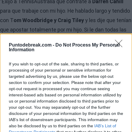
"Exijo a TennisAustralia que contrate a
Darren Cahill
para que trabaje con mi hijo. He hablado largo y tendido
con T
om Woodbridge y Craig Tiley
y les dije que tenían
que apostar totalmente por mi hijo. Si le dan todas las
facilidades, puedo asegurar que entre los 20 y los 27
Puntodebreak.com -
Do Not Process My Personal
años ganará entre 10 y 15 Grand Slams". Así hablaba
Information
John Tomic en 2007, cuando su hijo tan solo tenía 15
If you wish to opt-out of the sale, sharing to third parties, or
años. Desde luego este tipo de declaraciones no han
processing of your personal or sensitive information for
ayudado en nada a un Bernad que ha mantenido una
targeted advertising by us, please use the below opt-out
section to confirm your selection. Please note that after your
relación de amor-odio con su padre, gran obstáculo para
opt-out request is processed you may continue seeing
que el australiano pudiera desarrollar todo su talento.
interest-based ads based on personal information utilized by
us or personal information disclosed to third parties prior to
Su aparición en cuartos de final en
Wimbledon 2011
your opt-out. You may separately opt-out of the further
disclosure of your personal information by third parties on the
parecía dar motivos para creer en la profecía de John,
IAB’s list of downstream participants. This information may
pero nada más lejos de la realidad.
also be disclosed by us to third parties on the
IAB’s List of
Downstream Participants
that may further disclose it to other