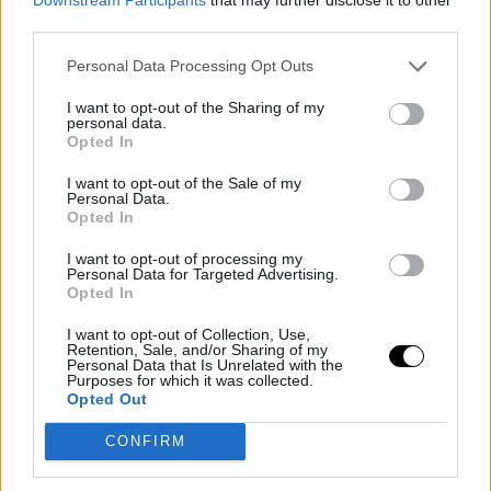
third parties.
Personal Data Processing Opt Outs
I want to opt-out of the Sharing of my
personal data.
Opted In
I want to opt-out of the Sale of my
Personal Data.
Opted In
I want to opt-out of processing my
Personal Data for Targeted Advertising.
Opted In
I want to opt-out of Collection, Use,
Retention, Sale, and/or Sharing of my
Personal Data that Is Unrelated with the
Purposes for which it was collected.
Opted Out
Tuvo alguna escaramuza victoriosa en 2016, cuando
CONFIRM
llegó a ser 17 del mundo, pero apenas unos años
después ha pasado por situaciones tan rocambolescas