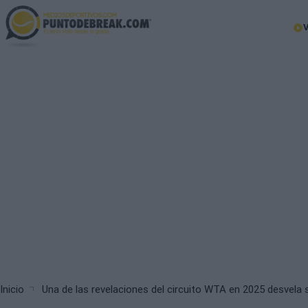
Skip
to
Ma
main
nav
content
Breadcrumb
Inicio
Una de las revelaciones del circuito WTA en 2025 desvela