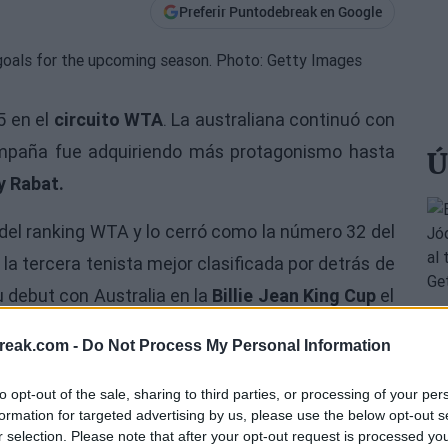
Preferir Puntodebreak en Google
5 en el
circuito WTA
. La australiana continuó con
ampaña fue adquiriendo más protagonismo hasta
Ú
y Rabat.
del ranking WTA y lo cerró como la número 32 del
a tercera tenista mejor clasificada por detrás de
 debut con Australia en la
Billie Jean King Cup
el
reak.com -
Do Not Process My Personal Information
to opt-out of the sale, sharing to third parties, or processing of your per
formation for targeted advertising by us, please use the below opt-out s
r selection. Please note that after your opt-out request is processed y