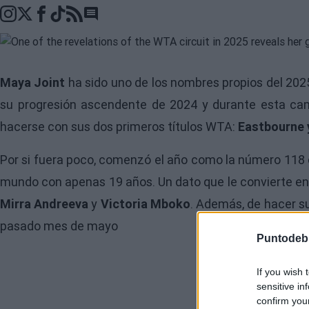
Go to comments section
Maya Joint
ha sido uno de los nombres propios del 202
su progresión ascendente de 2024 y durante esta c
hacerse con sus dos primeros títulos WTA:
Eastbourne 
Por si fuera poco, comenzó el año como la número 118 
mundo con apenas 19 años. Un dato que le convierte en l
Mirra Andreeva
y
Victoria Mboko
. Además, de hacer su
pasado mes de mayo
Puntodeb
If you wish 
sensitive in
confirm you