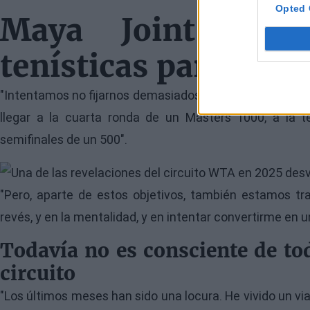
Opted 
Maya Joint conf
tenísticas para 202
"Intentamos no fijarnos demasiados objetivos en cuanto a
llegar a la cuarta ronda de un Masters 1000, a la 
semifinales de un 500".
Image
"Pero, aparte de estos objetivos, también estamos tr
revés, y en la mentalidad, y en intentar convertirme en u
Todavía no es consciente de tod
circuito
"Los últimos meses han sido una locura. He vivido un v