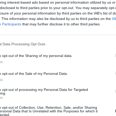
eing interest-based ads based on personal information utilized by us or
disclosed to third parties prior to your opt-out. You may separately opt-
losure of your personal information by third parties on the IAB’s list of
. This information may also be disclosed by us to third parties on the
IA
Participants
that may further disclose it to other third parties.
l Data Processing Opt Outs
o opt-out of the Sharing of my personal data.
In
el público australiano, huérfano de alegrías en el
o opt-out of the Sale of my Personal Data.
 Barty,
pone el foco en su joven perla para que dé
In
to opt-out of processing my Personal Data for Targeted
ing.
ra y objetivos demasiado ambiciosos y opta por ir
In
 tenístico. Así lo aseguro en una entrevista con
o opt-out of Collection, Use, Retention, Sale, and/or Sharing
ersonal Data that Is Unrelated with the Purposes for which it
lected.