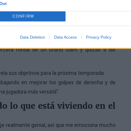
Out
iesa sus metas
CONFIRM
6
Data Deletion
Data Access
Privacy Policy
 la clasificación, pero creo que un objetivo sería
tercera ronda de un Grand Slam y quizás a las
abajando en mejorar los golpes de derecha y de
na jugadora más versátil".
o lo que está viviendo en el
iaje realmente genial, así que me emociona mucho