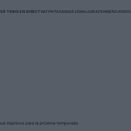
in
ATP
WTA
CANADÁ 2026
ALCARAZ
SINNER
DJOKOVI
VER TENIS EN DIRECTO
igation
 sus objetivos para la próxima temporada