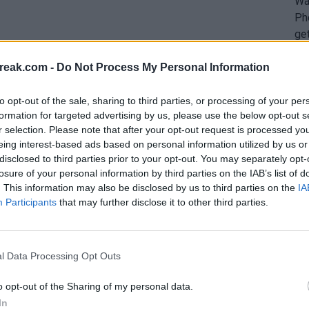
reak.com -
Do Not Process My Personal Information
to opt-out of the sale, sharing to third parties, or processing of your per
formation for targeted advertising by us, please use the below opt-out s
r selection. Please note that after your opt-out request is processed y
eing interest-based ads based on personal information utilized by us or
disclosed to third parties prior to your opt-out. You may separately opt-
losure of your personal information by third parties on the IAB’s list of
. This information may also be disclosed by us to third parties on the
IA
Participants
that may further disclose it to other third parties.
承受的
牺牲
。想象一下，是否有这么多人能忍受在
l Data Processing Opt Outs
人愿意多年来持续不断地服用抗炎药以减轻疼痛？是
病，最终导致像弹珠大小的球在你的脚掌上出现，
o opt-out of the Sharing of my personal data.
不是太多人...而且如果有的话，当然，他们将从这
In