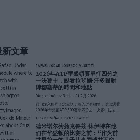
最新文章
RAFAEL JÓDAR
LORENZO MUSETTI
2026年ATP華盛頓賽單打四分之
一決賽中，觀看拉斐爾·汗多爾對
陣穆塞蒂的時間和地點
Diego Jiménez Rubio
- 31 7月 2026
我们深入解释了您应该了解的所有细节，以便观看
2026年华盛顿ATP 500赛季四分之一决赛中拉法·霍
达尔和洛伦佐·穆塞蒂之间的直播对决。
ALEX DE MIÑAUR
CRUZ HEWITT
德米诺尔赞扬克鲁兹·休伊特在他
们在华盛顿的比赛之前：“作为前
世界第一的儿子从事网球并不容