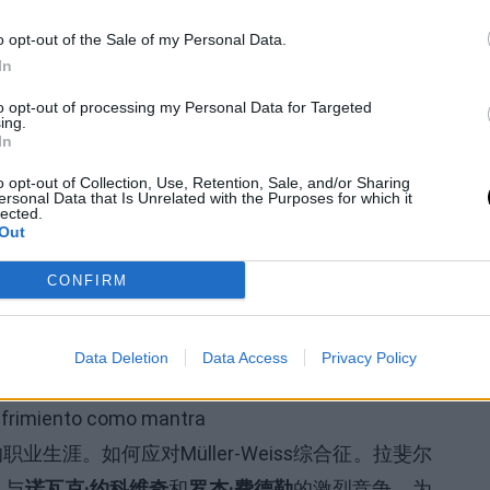
生活中会非常显著，并在某种程度上迫使他们牺牲
o opt-out of the Sale of my Personal Data.
In
片带来的回应：享受
to opt-out of processing my Personal Data for Targeted
ing.
In
o opt-out of Collection, Use, Retention, Sale, and/or Sharing
ersonal Data that Is Unrelated with the Purposes for which it
lected.
觉上精彩的
作品。这是一部精心制作的作品，在过
Out
年的“幕后花絮”相得益彰方面留有清晰而细腻的痕
CONFIRM
，那就是这个系列成为了展示
拉斐尔·纳达尔本质
的
士，正如他在最后一集中所承认的，决定
“探索自己
Data Deletion
Data Access
Privacy Policy
涯。如何应对Müller-Weiss综合征。拉斐尔
。与
诺瓦克·约科维奇
和
罗杰·费德勒
的激烈竞争，为