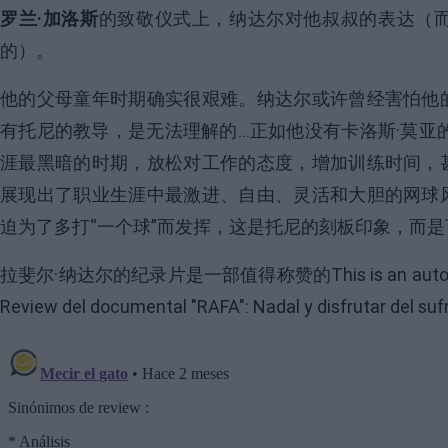
罗兰·加洛斯
的致敬仪式上，纳达尔对他叔叔的表达（
的）。
他的父母童年时期确实很艰难。纳达尔或许曾经害怕他
有托尼的教导，是无法理解的…正如他没有
卡洛斯·莫亚
涯最黑暗的时期，放松对工作的态度，增加训练时间，
展现出了职业生涯中最激进、自由、灵活和大胆的网球
迫为了多打“一个球”而发挥，这是托尼的刻板印象，而
拉斐尔·纳达尔的纪录片是一部值得称赞的
This is an aut
Review del documental "RAFA": Nadal y disfrutar del s