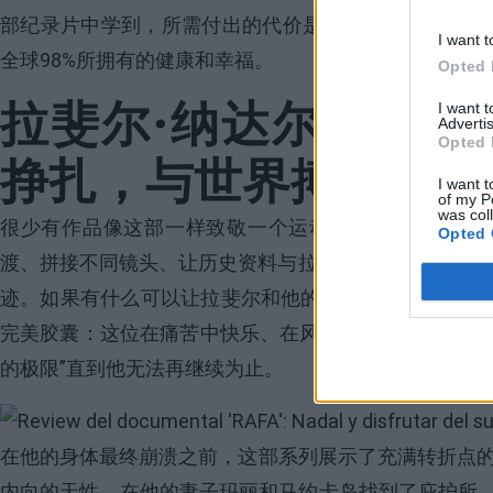
部纪录片中学到，所需付出的代价是
焦虑
，这在他们的
I want t
全球98%所拥有的健康和幸福。
Opted 
拉斐尔·纳达尔的纪录
I want 
Advertis
Opted 
挣扎，与世界搏斗
I want t
of my P
was col
很少有作品像这部一样致敬一个运动员如此
技术和视
Opted 
渡、拼接不同镜头、让历史资料与拉斐尔在赛场上最后一
迹。如果有什么可以让拉斐尔和他的粉丝感到满意的话
完美胶囊：这位在痛苦中快乐、在风暴中茁壮成长的战
的极限”
直到他无法再继续为止。
Image
在他的身体最终崩溃之前，这部系列展示了充满转折点的职业生
内向的天性，在他的妻子玛丽和马约卡岛找到了庇护所