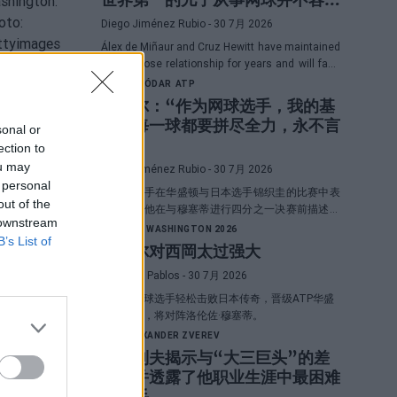
易”
Diego Jiménez Rubio
- 30 7月 2026
Álex de Miñaur and Cruz Hewitt have maintained
a very close relationship for years and will face
each other in Washington in a duel that
RAFAEL JÓDAR
ATP
promises great emotions.
洛达尔：“作为网球选手，我的基
因是每一球都要拼尽全力，永不言
sonal or
败”
ection to
ou may
Diego Jiménez Rubio
- 30 7月 2026
 personal
西班牙选手在华盛顿与日本选手锦织圭的比赛中表
out of the
现出色，他在与穆塞蒂进行四分之一决赛前描述了
 downstream
自己的一项伟大优势。
ATP
ATP WASHINGTON 2026
B’s List of
霍达尔对西岡太过强大
Pedro de Pablos
- 30 7月 2026
西班牙网球选手轻松击败日本传奇，晋级ATP华盛
顿赛八强，将对阵洛伦佐·穆塞蒂。
ATP
ALEXANDER ZVEREV
兹韦列夫揭示与“大三巨头”的差
距，并透露了他职业生涯中最困难
的对手