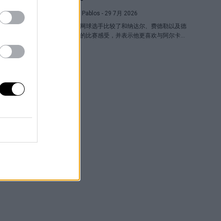
Pedro de Pablos
- 29 7月 2026
这位德国网球选手比较了和纳达尔、费德勒以及德
约科维奇的比赛感受，并表示他更喜欢与阿尔卡拉
斯对决胜过与辛纳对阵。