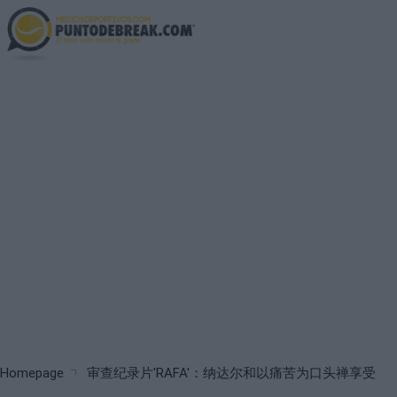
Skip
to
main
content
Breadcrumb
Homepage
审查纪录片'RAFA'：纳达尔和以痛苦为口头禅享受