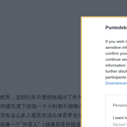
Puntodeb
If you wish 
sensitive in
confirm you
continue se
information 
further disc
participants
Downstream 
然而，这部纪录片透彻地揭示了作为拉斐尔·纳达尔必须
Persona
30摄氏度下训练一个小时都不能喝水？是否有这么多
否有这么多人愿意在顶尖体育界生活并携带一种先天疾
I want t
就像一个“外星人”（就像莫亚所描述的那样）？我认为并
Opted 