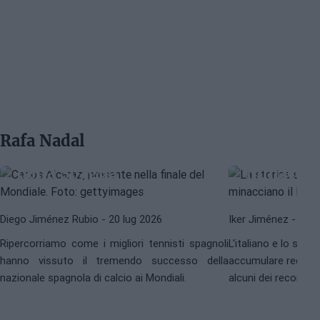
CARLOS ALCARAZ
RAFAEL JÓDAR
La Armada celebra il
CARLOS ALCARAZ
J
Mondiale: così hanno
reagito i tennisti
La storica
Rafa Nadal
spagnoli alla vittoria
cui Sinne
della Spagna
minaccian
Diego Jiménez Rubio
- 20 lug 2026
Iker Jiménez
- 15 l
Ripercorriamo come i migliori tennisti spagnoli
L'italiano e lo spa
hanno vissuto il tremendo successo della
accumulare record 
nazionale spagnola di calcio ai Mondiali.
alcuni dei record n
per decenni sembrav