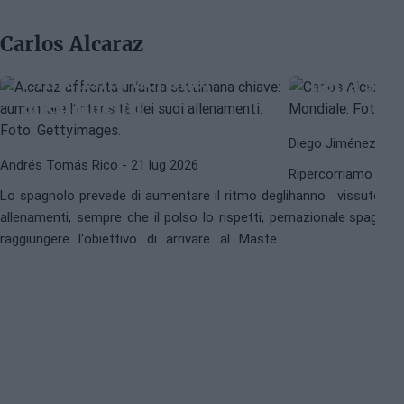
Alcaraz affronta
Mondiale
un'altra settimana
reagito i 
Carlos Alcaraz
chiave: aumentare
spagnoli 
l'intensità dei suoi
della Sp
allenamenti
Diego Jiménez Rub
Andrés Tomás Rico
- 21 lug 2026
Ripercorriamo come
Lo spagnolo prevede di aumentare il ritmo degli
hanno vissuto il
allenamenti, sempre che il polso lo rispetti, per
nazionale spagnola d
raggiungere l'obiettivo di arrivare al Masters
1000 di Cincinnati.