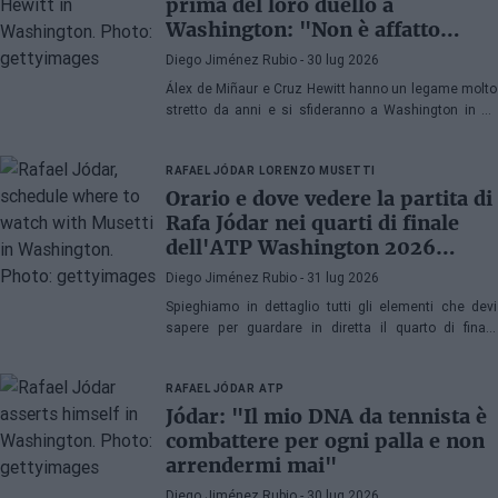
prima del loro duello a
Washington: "Non è affatto
facile dedicarsi al tennis essendo
Diego Jiménez Rubio
- 30 lug 2026
figlio di un ex numero 1 del
Álex de Miñaur e Cruz Hewitt hanno un legame molto
mondo"
stretto da anni e si sfideranno a Washington in un
duello che promette grandi emozioni.
RAFAEL JÓDAR
LORENZO MUSETTI
Orario e dove vedere la partita di
Rafa Jódar nei quarti di finale
dell'ATP Washington 2026
contro Musetti
Diego Jiménez Rubio
- 31 lug 2026
Spieghiamo in dettaglio tutti gli elementi che devi
sapere per guardare in diretta il quarto di finale
dell'ATP 500 a Washington 2026 tra Rafa Jódar e
Lorenzo Musetti.
RAFAEL JÓDAR
ATP
Jódar: "Il mio DNA da tennista è
combattere per ogni palla e non
arrendermi mai"
Diego Jiménez Rubio
- 30 lug 2026