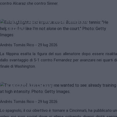
contro Alcaraz che contro Sinner.
Eala sottolinea l'importanza di
Bosch nel suo tennis: "Mi aiuta a
sentire che non sono sola in
campo"
Andrés Tomás Rico
- 29 lug 2026
La filippina esalta la figura del suo allenatore dopo essere risalita
dallo svantaggio di 5-1 contro Fernandez per avanzare nei quarti di
ATP
CARLOS ALCARAZ
finale di Washington.
Il video di Alcaraz che tutti
volevano vedere: ora si allena a
grande intensità
Andrés Tomás Rico
- 29 lug 2026
Lo spagnolo, il cui obiettivo è tornare a Cincinnati, ha pubblicato un
video sui suoi social dove si allena colpendo diversi diritti senza