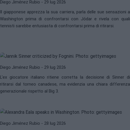
Diego Jiménez Rubio
- 29 lug 2026
Il giapponese apprezza la sua carriera, parla delle sue sensazioni a
JANNIK SINNER
FABIO FOGNINI
Washington prima di confrontarsi con Jódar e rivela con quali
Fognini commenta sulla mancanza
tennisti sarebbe entusiasta di confrontarsi prima di ritirarsi.
di Sinner in Canada: "Federer,
Nadal e Djokovic non saltavano mai
nessun Masters 1000"
Diego Jiménez Rubio
- 29 lug 2026
L'ex giocatore italiano ritiene corretta la decisione di Sinner di
ALEXANDRA EALA
WTA
ritirarsi dal torneo canadese, ma evidenzia una chiara differenza
Eala rivendica le sue origini e
generazionale rispetto al Big 3.
risponde ai suoi critici: È
sopravvalutata?
Diego Jiménez Rubio
- 28 lug 2026