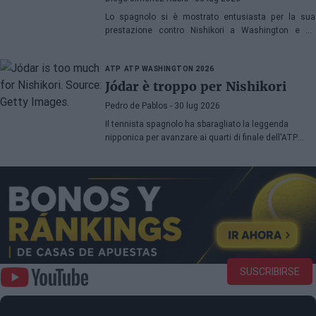
Lo spagnolo si è mostrato entusiasta per la sua
prestazione contro Nishikori a Washington e ha
esaminato una delle sue grandi virtù prima di sfidare
Musetti nei quarti di finale.
ATP
ATP WASHINGTON 2026
Jódar è troppo per Nishikori
Pedro de Pablos
- 30 lug 2026
Il tennista spagnolo ha sbaragliato la leggenda
nipponica per avanzare ai quarti di finale dell'ATP
Washington, dove affronterà Lorenzo Musetti.
SUSCRIBIRSE