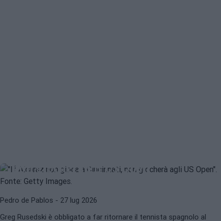
ATP
GREG RUSEDSKI
Se Alcaraz non gioca a Cincinnati,
non giocherà gli US Open
Pedro de Pablos
- 27 lug 2026
Greg Rusedski è obbligato a far ritornare il tennista spagnolo al