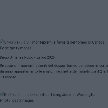
ATP
WTA
Ecco come saranno ATP Montreal e
WTA Toronto 2026: calendario,
orari, favoriti, montepremi e dove
guardare
Diego Jiménez Rubio
- 29 lug 2026
Rivediamo i momenti salienti del doppio torneo canadese in cui si
daranno appuntamento le migliori racchette del mondo tra il 2 e il
KEI NISHIKORI
ATP
13 agosto.
Nishikori valuta la sua carriera
prima di sfidare Jódar: "Sono
soddisfatto al 50%"