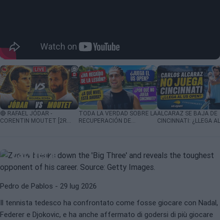
ATP
ALEXANDER ZVEREV
🔴 RAFAEL JÓDAR -
TODA LA VERDAD SOBRE LA
ALCARAZ SE BAJA DE
CORENTIN MOUTET [2R
RECUPERACIÓN DE
CINCINNATI: ¿LLEGA A
Zverev sconfigge il 'Big Three' e
CANADÁ] - COMENTANDO
ALCARAZ: ¿POR QUÉ SE
OPEN?
EN DIRECTO
BAJA DE CINCINNATI?
rivela il rivale più difficile della sua
carriera
Pedro de Pablos
- 29 lug 2026
Il tennista tedesco ha confrontato come fosse giocare con Nadal,
Federer e Djokovic, e ha anche affermato di godersi di più giocare
WTA
ALEXANDRA EALA