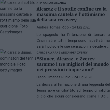
due finali e lo statunitense il successo in
ATP
CARLOS ALCARAZ
Canada.
Alcaraz e il sottile confine tra la
massima cautela e l'ottimismo
della sua recovery
Andrés Tomás Rico
- 24 lug 2026
Lo spagnolo ha l'intenzione di tornare a
Cincinnati e tutti i tempi sono rispettati, ma
sarà il polso e le sue sensazioni a decidere la
data esatta del suo ritorno, anche se ciò
CARLOS ALCARAZ
ALEXANDER ZVEREV
significherà perdere più tornei.
"Sinner, Alcaraz, e Zverev
saranno i tre migliori del mondo
nei prossimi cinque anni"
Diego Jiménez Rubio
- 24 lug 2026
La decisa affermazione di una leggenda del
tennis apre un dibattito sul tempo di validità
di ciò che alcuni considerano come il Big 3,
dopo che Zverev ha vinto il suo primo
Grande Slam.