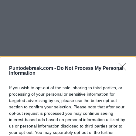
ATP
WTA
ATP
CARLOS ALCA
Il doppio misto degli US
L'assenza
Open prende forma:
provoca 
¡Sabalenka e Djokovic
diretto n
Puntodebreak.com -
Do Not Process My Personal
giocheranno insieme!
tornei de
Information
If you wish to opt-out of the sale, sharing to third parties, or
Pedro de Pablos
- 27 lug 2026
Pedro de Pablos
- 
processing of your personal or sensitive information for
targeted advertising by us, please use the below opt-out
Il tennista serbo e la bielorussa saranno
Prakash Amritraj, e
section to confirm your selection. Please note that after your
l'attrazione principale di un torneo che, come
attuale commentator
opt-out request is processed you may continue seeing
l'anno scorso, sarà pieno di stelle e potrebbe
direttori dei grand
interest-based ads based on personal information utilized by
riservare qualche sorpresa in più.
le perdite subite a
us or personal information disclosed to third parties prior to
tennista spagnolo.
your opt-out. You may separately opt-out of the further