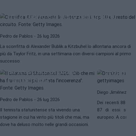
Classifica ATP. Aumenta la distanza
tra il top 10 e il resto del circuito
Pedro de Pablos
- 26 lug 2026
EUROPA
ATP
ATP
BEN SHELTON
La sconfitta di Alexander Bublik a Kitzbuhel lo allontana ancora di
Il domini
più da Taylor Fritz, in una settimana con diversi campioni al primo
Il dilemma di Shelton
dell'Euro
successo.
nel 2026: "Ciò che mi
maschile
ha frustrato di più è
prolungar
l'incoerenza"
Diego Jiménez Rub
Pedro de Pablos
- 26 lug 2026
Dei recenti 88 torn
Il tennista statunitense sta vivendo una
87 di essi sono 
stagione in cui ha vinto più titoli che mai, ma
europeo. A cosa è 
dove ha deluso molto nelle grandi occasioni.
protrarsi questa d