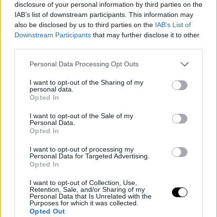
disclosure of your personal information by third parties on the
IAB’s list of downstream participants. This information may
also be disclosed by us to third parties on the
IAB’s List of
Downstream Participants
that may further disclose it to other
third parties.
Personal Data Processing Opt Outs
I want to opt-out of the Sharing of my
personal data.
Opted In
ATP
NOVAK DJOKOVIC
I want to opt-out of the Sale of my
Personal Data.
ATP
GRAND SLAM
Djokovic e l'importanza
Opted In
di Ljubicic nei suoi
Ci sarann
I want to opt-out of processing my
inizi: "Mi ha detto di
campioni
Personal Data for Targeted Advertising.
Novak Djokovic
Opted In
essere sempre me
Slam nel 
stesso e di rimanere
sta pers
I want to opt-out of Collection, Use,
Retention, Sale, and/or Sharing of my
autentico"
rarità st
Personal Data that Is Unrelated with the
Purposes for which it was collected.
Opted Out