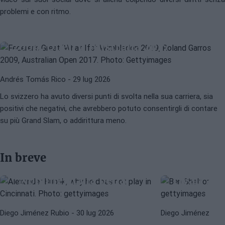
ATP
ROGER FEDERER
problemi e con ritmo.
I grandi 'What If' di Federer:
Wimbledon 2019, Roland Garros
2009, Open d'Australia 2017
Andrés Tomás Rico
- 29 lug 2026
Lo svizzero ha avuto diversi punti di svolta nella sua carriera, sia
positivi che negativi, che avrebbero potuto consentirgli di contare
BEN SHELTON
ATP
su più Grand Slam, o addirittura meno.
ALEXANDER BUBLIK
ATP
Shelton 
Il curioso motivo per cui
trasforma
Bublik si rifiuta di
motivazi
In breve
giocare a Cincinnati:
arrabbi v
"Non merita la pena"
rivali an
Image
Image
Diego Jiménez Rubio
- 30 lug 2026
Diego Jiménez Rub