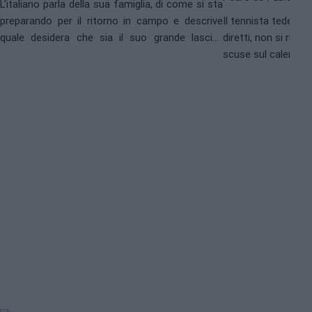
L'italiano parla della sua famiglia, di come si sta
preparando per il ritorno in campo e descrive
Il tennista tedesco, 
quale desidera che sia il suo grande lascito
diretti, non si riti
come tennista.
scuse sul calendari
numero possibile di