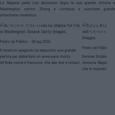
RENNAE STUBBS
W
La filippina parla con decisione dopo la sua grande vittoria a
ATP
ATP WASHINGTON 2026
Washington contro Zheng e continua a suscitare grande
L'allenat
Un Jódar imperiale non
attenzione mediatica.
Williams
dà opzioni a Fils a
Eala non 
Washington
Grand Sl
Pedro de Pablos
- 28 lug 2026
Pedro de Pablos
- 
Il tennista spagnolo ha disputato una grande
partita per abbattere un avversario molto
Rennae Stubbs crede
difficile come il francese, che alla fine è rimasto
tennista filippina 
toccato fisicamente.
che le impedirà di r
vincere un
major
ne