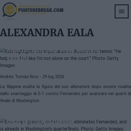
Skip
to
main
content
WTA
ALEXANDRA EALA
ALEXANDRA EALA
Eala sottolinea l'importanza di
Bosch nel suo tennis: "Mi aiuta a
sentire che non sono sola in
campo"
Andrés Tomás Rico
- 29 lug 2026
La filippina esalta la figura del suo allenatore dopo essere risalita
dallo svantaggio di 5-1 contro Fernandez per avanzare nei quarti di
WTA
ALEXANDRA EALA
finale di Washington.
Eala continua a crescere su campo
duro, elimina Fernandez e è già nei
quarti a Washington
ALEXANDRA EALA
WTA