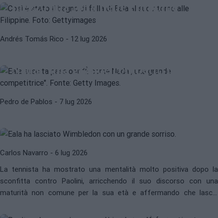
mezzo alla folla nelle Filippine
Andrés Tomás Rico
- 12 lug 2026
WTA
WIMBLEDON 2026
Eala suscita passioni: "È come
Nadal, una grande competitrice"
ALEXANDRA EALA
WIMBLEDON 2026
Eala se ne va orgogliosa da
Pedro de Pablos
- 7 lug 2026
Wimbledon: "È una delle migliori
settimane della mia vita"
Carlos Navarro
- 6 lug 2026
La tennista ha mostrato una mentalità molto positiva dopo la
WTA
JASMINE PAOLINI
sconfitta contro Paolini, arricchendo il suo discorso con una
Paolini e la sua redenzione a
maturità non comune per la sua età e affermando che lascia
Wimbledon: "È fantastico tornare a
Londra
"a testa alta"
.
giocare a questo livello e godermi il