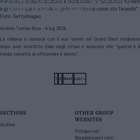
tennis come sto facendo"
Andrés Tomás Rico
- 6 lug 2026
La italiana si riunisce con il suo tennis nel Grand Slam londinese
dopo aver sconfitto Eala negli ottavi e assicura che "questa è il
modo corretto di affrontare il tennis".
Pagination
1
2
Next
Last »
Page
Page
Next
Last
page
page
SECTIONS
OTHER GROUP
WEBSITES
Archive
Fichajes.net
Blogdebasket.com