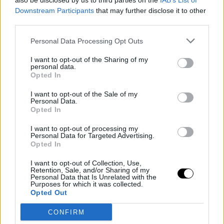
also be disclosed by us to third parties on the
IAB’s List of
Downstream Participants
that may further disclose it to other
third parties.
Personal Data Processing Opt Outs
I want to opt-out of the Sharing of my
personal data.
Opted In
I want to opt-out of the Sale of my
Personal Data.
Opted In
I want to opt-out of processing my
Personal Data for Targeted Advertising.
Opted In
I want to opt-out of Collection, Use,
Retention, Sale, and/or Sharing of my
Personal Data that Is Unrelated with the
WTA
ALEXANDRA EALA
Purposes for which it was collected.
Opted Out
Eala difende i giocatori: "Non credo
che siamo egocentrici per essere
CONFIRM