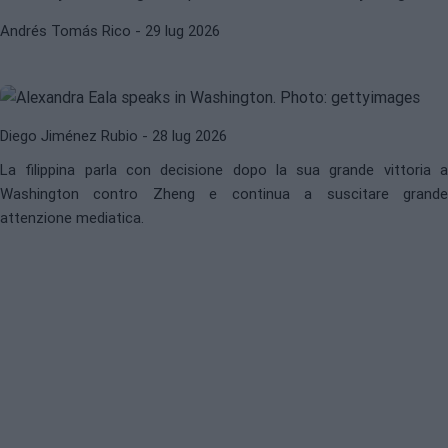
Eala rivendica le sue origini e
Andrés Tomás Rico
- 29 lug 2026
risponde ai suoi critici: È
sopravvalutata?
Diego Jiménez Rubio
- 28 lug 2026
La filippina parla con decisione dopo la sua grande vittoria a
Washington contro Zheng e continua a suscitare grande
attenzione mediatica.