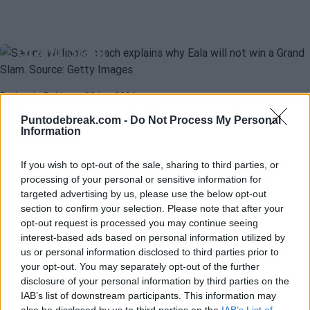
L'allenatrice di Serena Williams
spiega perché Eala non vincerà un
Grand Slam
Pedro de Pablos
- 28 lug 2026
Rennae Stubbs crede che il servizio della tennista filippina
Puntodebreak.com -
Do Not Process My Personal
Information
rappresenti un grande handicap che le impedirà di realizzare il suo
sogno di vincere un
major
nella sua carriera.
WTA
WIMBLEDON 2026
If you wish to opt-out of the sale, sharing to third parties, or
Eala cambia completamente la
processing of your personal or sensitive information for
targeted advertising by us, please use the below opt-out
visione del tennis nelle Filippine
section to confirm your selection. Please note that after your
opt-out request is processed you may continue seeing
interest-based ads based on personal information utilized by
Pedro de Pablos
- 26 lug 2026
us or personal information disclosed to third parties prior to
your opt-out. You may separately opt-out of the further
L'irruzione della tennista filippina nel circuito WTA ha segnato un
disclosure of your personal information by third parties on the
prima e un dopo per lo sport principale della racchetta nel paese
IAB’s list of downstream participants. This information may
asiatico.