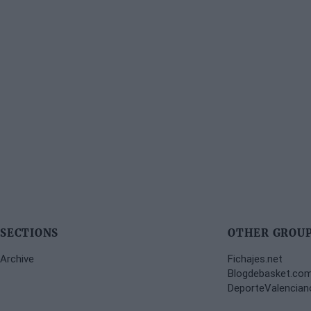
SECTIONS
OTHER GROUP
Archive
Fichajes.net
Blogdebasket.co
DeporteValencia