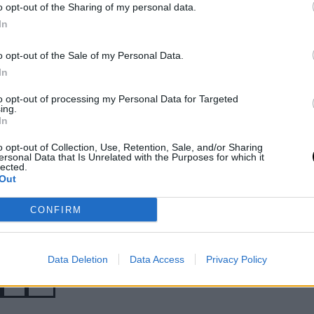
o opt-out of the Sharing of my personal data.
o
- 5 lug 2026
Fernando Murciego
- 4 lug 2026
In
ITROV
o si è conquistato il cuore
o opt-out of the Sale of my Personal Data.
ATP
GRIGOR DIMITROV
 e l'influenza
n con il suo percorso fino
In
ndian: "Ha
Dimitrov rinascere
nale. Dopo aver sconfitto
ato cose
Wimbledon con la 
sue parole in conferenza
to opt-out of processing my Personal Data for Targeted
ing.
i me che
migliore vittoria de
sentano la completa
In
uomo che torna a godersi
ddormentate"
stagione
o opt-out of Collection, Use, Retention, Sale, and/or Sharing
ersonal Data that Is Unrelated with the Purposes for which it
lected.
Out
o
- 2 lug 2026
Fernando Murciego
- 2 lug 2026
ua a divertirsi a Wimbledon
CONFIRM
 vittorie che gli hanno
nsa per tutto il suo lavoro
a fede e la figura del suo
Data Deletion
Data Access
Privacy Policy
 per questo risorgimento.
2
Next
Last »
ge
Page
Next
Last
page
page