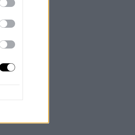
 a
sua
lla