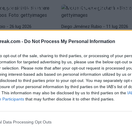
i per sognare
competendo a Bast
ITROV
ATP
ARTHUR FERY
: "Vincerò
bio
- 26 lug 2026
Diego Jiménez Rubio
- 11 lug 2026
Dimitrov dorme su
? Non lo so,
allori e Arthur Fery
rò a
reak.com -
Do Not Process My Personal Information
ingigantisce la sua
"
storia a Wimbledo
to opt-out of the sale, sharing to third parties, or processing of your per
formation for targeted advertising by us, please use the below opt-out s
o
- 6 lug 2026
r selection. Please note that after your opt-out request is processed y
Fernando Murciego
- 6 lug 2026
eing interest-based ads based on personal information utilized by us or
disclosed to third parties prior to your opt-out. You may separately opt-
ITROV
losure of your personal information by third parties on the IAB’s list of
rande trionfo
. This information may also be disclosed by us to third parties on the
IA
rov: "Sto
Participants
that may further disclose it to other third parties.
ATP
GRIGOR DIMITROV
o ad
armi del
Nessuno svegli
Dimitrov!
l Data Processing Opt Outs