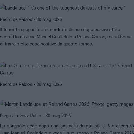
Pedro de Pablos
- 30 mag 2026
Il tennista spagnolo si è mostrato deluso dopo essere stato
sconfitto da Juan Manuel Cerúndolo a Roland Garros, ma afferma
di trarre molte cose positive da questo torneo.
ATP
MARTÍN LANDALUCE
Landaluce e Cerúndolo battono un
incredibile record a Roland Garros
MARTÍN LANDALUCE
ATP
Landaluce resta alle soglie della
Pedro de Pablos
- 30 mag 2026
gloria dopo una maratona con
Cerúndolo
Diego Jiménez Rubio
- 30 mag 2026
Lo spagnolo cede dopo una battaglia durata più di 6 ore contro
Juan Manuel Cerúndolo e vede il suo sogno a Roland Garros 2026