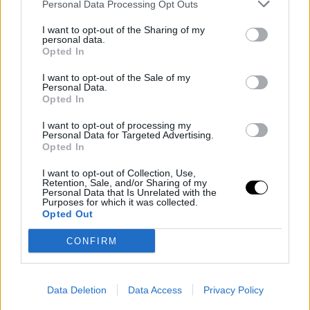
Personal Data Processing Opt Outs
I want to opt-out of the Sharing of my
RAFAEL JÓDAR
MARTÍN LANDALUCE
personal data.
Opted In
Jódar e Landaluce, realtà o illusione
sull'erba?
I want to opt-out of the Sale of my
Personal Data.
Opted In
RAFAEL NADAL
RAFAEL JÓDAR
Carlos Navarro
- 12 giu 2026
I want to opt-out of processing my
Personal Data for Targeted Advertising.
Nadal getta un salvagente ad
Opted In
Abbiamo analizzato il percorso precedente, il calendario e le reali
Alcaraz: "Ritornerà bene dopo
possibilità di successo dei due pilastri del tennis spagnolo negli
I want to opt-out of Collection, Use,
l'infortunio, è troppo bravo perché
ultimi mesi. Riusciranno a mantenere il successo su una nuova
Retention, Sale, and/or Sharing of my
Personal Data that Is Unrelated with the
superficie?
non sia così"
Purposes for which it was collected.
Opted Out
CONFIRM
Carlos Navarro
- 10 giu 2026
Rafa ha parlato chiaro del presente e del futuro del tennis
MARTÍN LANDALUCE
PAULA BADOSA
spagnolo, analizzando l'orizzonte che si presenta a Rafa Jódar,
Data Deletion
Data Access
Privacy Policy
Landaluce, un raggio di speranza
Martín Landaluce e al proprio Carlos.