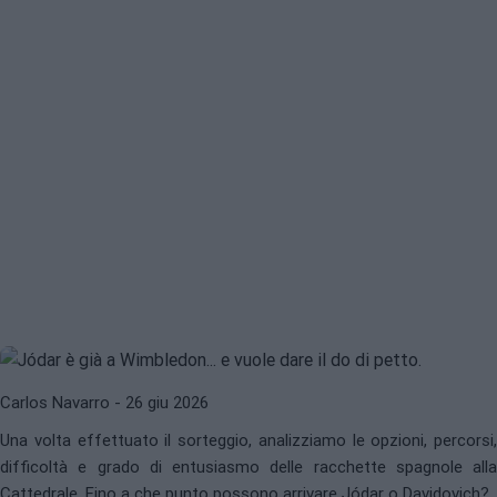
RAFAEL JÓDAR
MARTÍN LANDALUCE
Cosa possiamo aspettarci dagli
spagnoli a Wimbledon 2026?
Carlos Navarro
- 26 giu 2026
Una volta effettuato il sorteggio, analizziamo le opzioni, percorsi,
difficoltà e grado di entusiasmo delle racchette spagnole alla
ATP
MARTÍN LANDALUCE
Cattedrale. Fino a che punto possono arrivare Jódar o Davidovich?