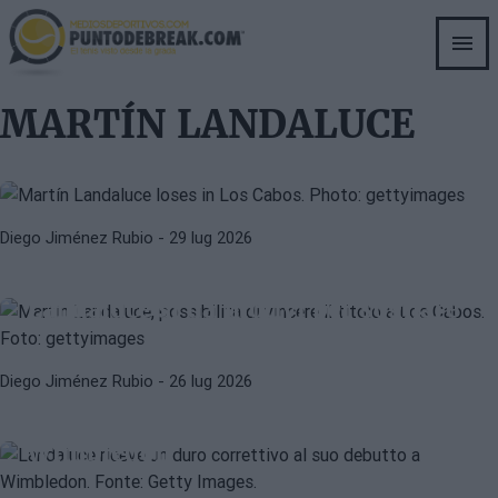
Skip
to
main
MARTÍN LANDALUCE
ATP
content
Landaluce subisce un duro colpo
MARTÍN LANDALUCE
nella "sessione notturna" di Los
Cabos
Diego Jiménez Rubio
- 29 lug 2026
JIRI LEHECKA
LUCIANO DARDERI
Tabellone ATP Los Cabos:
Landaluce si dà motivi per sognare
ATP
WIMBLEDON 2026
Diego Jiménez Rubio
- 26 lug 2026
Landaluce riceve una severa
correzione nel suo debutto a
Wimbledon