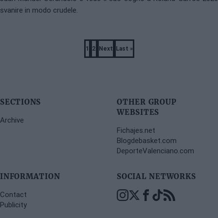
svanire in modo crudele.
Pagination
1
2
Next
Last »
Page
Page
Next
Last
page
page
SECTIONS
OTHER GROUP
WEBSITES
Archive
Fichajes.net
Blogdebasket.com
DeporteValenciano.com
INFORMATION
SOCIAL NETWORKS
Contact
Publicity