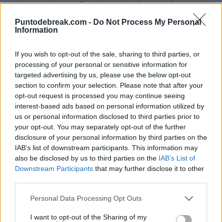
ormai passate quelle strategie diverse da seguire a
seconda che si giochi su terra battuta, erba o cemento:
Puntodebreak.com -
Do Not Process My Personal
Information
tutto si basa sul colpire forte, sull'attaccare per primo,
sul cogliere di sorpresa l'avversario basandosi sulla
If you wish to opt-out of the sale, sharing to third parties, or
processing of your personal or sensitive information for
potenza e la forza. I profili all'interno della top-50 sono
targeted advertising by us, please use the below opt-out
sempre meno differenziati... e, nonostante tutto ciò, a
section to confirm your selection. Please note that after your
opt-out request is processed you may continue seeing
37 anni
sopravvive un tipo capace di restare sette ann
interest-based ads based on personal information utilized by
senza ottenere una sola vittoria in un grande torneo su
us or personal information disclosed to third parties prior to
your opt-out. You may separately opt-out of the further
terra battuta:
Adrian Mannarino
.
disclosure of your personal information by third parties on the
IAB’s list of downstream participants. This information may
Nella giornata odierna, il francese aveva una nuova
also be disclosed by us to third parties on the
IAB’s List of
Downstream Participants
that may further disclose it to other
opportunità per riscattarsi e interrompere una serie di
third parties.
sconfitte che inizia a assumere toni storici. Si è
Personal Data Processing Opt Outs
confrontato con
Damir Dzumhur
nel suo esordi
I want to opt-out of the Sharing of my
nell'
ATP Roma 2026
, un match tutt'altro che semplic