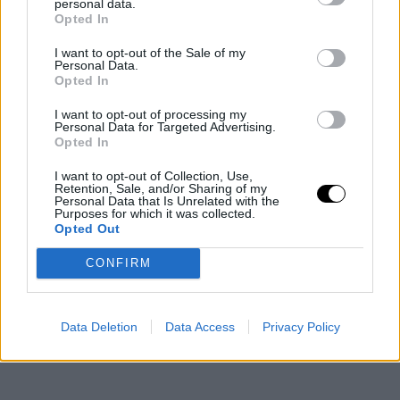
personal data.
Opted In
(proprio il bosniaco potrebbe essere uno di quei pochi
'specialisti', un osso duro da gnawe
I want to opt-out of the Sale of my
Personal Data.
Opted In
I want to opt-out of processing my
Personal Data for Targeted Advertising.
Opted In
I want to opt-out of Collection, Use,
Retention, Sale, and/or Sharing of my
Personal Data that Is Unrelated with the
Purposes for which it was collected.
Opted Out
CONFIRM
Data Deletion
Data Access
Privacy Policy