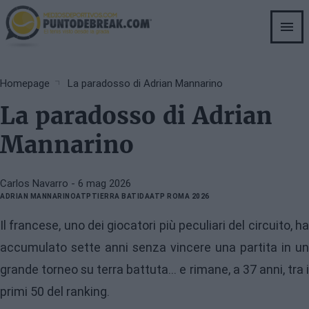
Skip
to
main
content
Breadcrumb
Homepage
La paradosso di Adrian Mannarino
La paradosso di Adrian
Mannarino
Carlos Navarro
- 6 mag 2026
ADRIAN MANNARINO
ATP
TIERRA BATIDA
ATP ROMA 2026
Il francese, uno dei giocatori più peculiari del circuito, ha
accumulato sette anni senza vincere una partita in un
grande torneo su terra battuta... e rimane, a 37 anni, tra i
primi 50 del ranking.