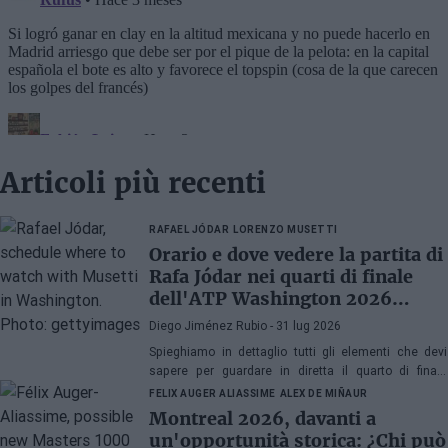
Articoli più recenti
RAFAEL JÓDAR
LORENZO MUSETTI
Orario e dove vedere la partita di
Rafa Jódar nei quarti di finale
dell'ATP Washington 2026
contro Musetti
Diego Jiménez Rubio
- 31 lug 2026
Spieghiamo in dettaglio tutti gli elementi che devi
sapere per guardare in diretta il quarto di finale
dell'ATP 500 a Washington 2026 tra Rafa Jódar e
FELIX AUGER ALIASSIME
ALEX DE MIÑAUR
Lorenzo Musetti.
Montreal 2026, davanti a
un'opportunità storica: ¿Chi può