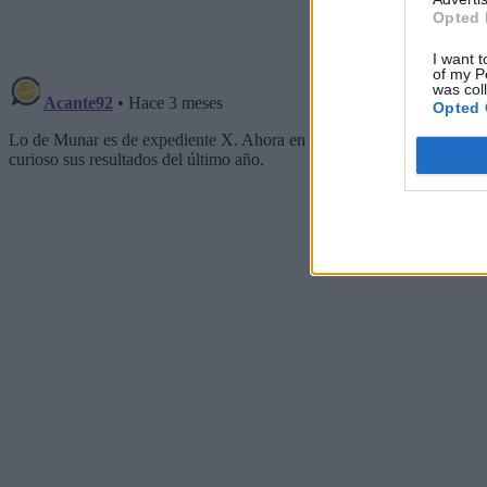
Opted 
I want t
of my P
was col
Opted 