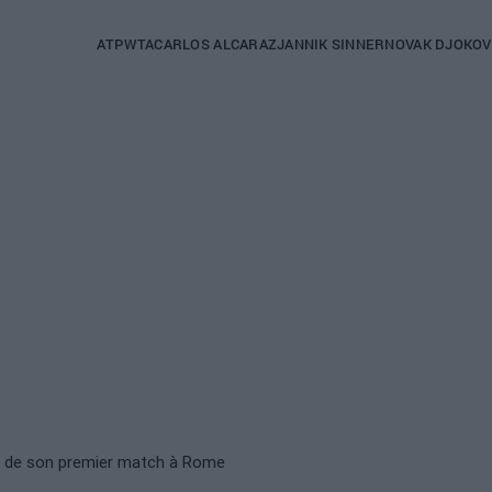
Main
ATP
WTA
CARLOS ALCARAZ
JANNIK SINNER
NOVAK DJOKOV
navigation
(french)
rs de son premier match à Rome