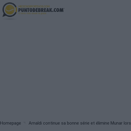
Skip
to
main
content
Breadcrumb
Homepage
Arnaldi continue sa bonne série et élimine Munar lo