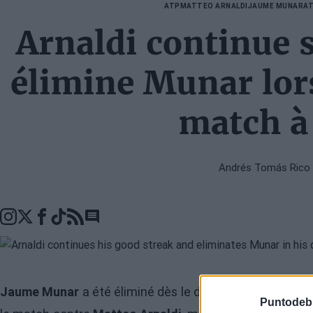
ATP
MATTEO ARNALDI
JAUME MUNAR
AT
Arnaldi continue s
élimine Munar lor
match 
Andrés Tomás Rico
Go to comments seciton
Jaume Munar
a été éliminé dès le début du
Masters 1
Puntodeb