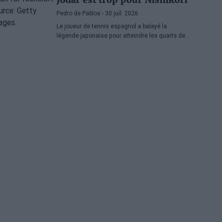
Pedro de Pablos
- 30 juil. 2026
Le joueur de tennis espagnol a balayé la
légende japonaise pour atteindre les quarts de
finale de l'ATP Washington, où il affrontera
Lorenzo Musetti.