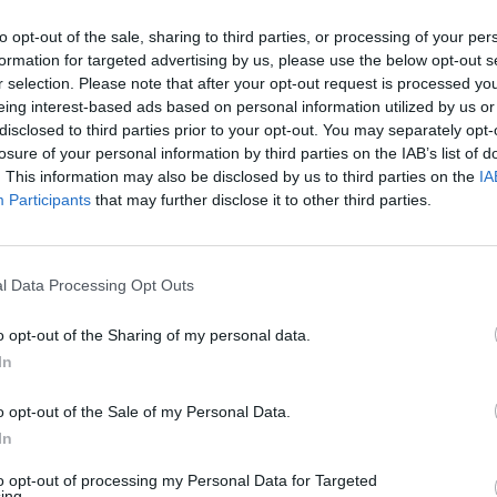
. L'Italien arrivait dans la ville romaine en tant que
nt sa bonne dynamique en remportant la victoire
to opt-out of the sale, sharing to third parties, or processing of your per
formation for targeted advertising by us, please use the below opt-out s
ffrontera
Alex de Miñaur
au deuxième tour.
r selection. Please note that after your opt-out request is processed y
eing interest-based ads based on personal information utilized by us or
nal news,
Arnaldi continúa su buena racha y elimina
disclosed to third parties prior to your opt-out. You may separately opt-
losure of your personal information by third parties on the IAB’s list of
D
. This information may also be disclosed by us to third parties on the
IA
Participants
that may further disclose it to other third parties.
l Data Processing Opt Outs
o opt-out of the Sharing of my personal data.
In
o opt-out of the Sale of my Personal Data.
In
to opt-out of processing my Personal Data for Targeted
ing.