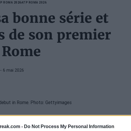
P ROMA 2026
ATP ROMA 2026
a bonne série et
s de son premier
à Rome
- 6 mai 2026
000 de Rome
. L'Espagnol était proche de renverser
reak.com -
Do Not Process My Personal Information