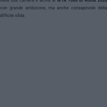
nella sua carriera e arriva al
WTA 1000 di Roma 202
con grande ambizione, ma anche consapevole della
difficile sfida.