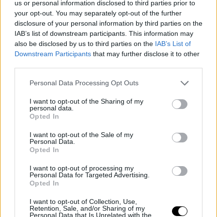
us or personal information disclosed to third parties prior to
così".
your opt-out. You may separately opt-out of the further
disclosure of your personal information by third parties on the
Image
IAB’s list of downstream participants. This information may
also be disclosed by us to third parties on the
IAB’s List of
Downstream Participants
that may further disclose it to other
Il rapporto con il denaro e
third parties.
le discussioni in circolo
Personal Data Processing Opt Outs
"Non direi di avere molta esperienza per parlare di tutto
I want to opt-out of the Sharing of my
personal data.
ciò. Io semplicemente partecipo ai tornei e cerco di
Opted In
mettere tutto il mio lavoro e tutta la mia
I want to opt-out of the Sale of my
Personal Data.
concentrazione nella vittoria. Al momento il mio focus
Opted In
non è sul prize money. Quello a cui cerco di puntare è
I want to opt-out of processing my
Personal Data for Targeted Advertising.
guadagnare esperienza e partite. È su questo che sono
Opted In
concentrata".
I want to opt-out of Collection, Use,
Retention, Sale, and/or Sharing of my
Personal Data that Is Unrelated with the