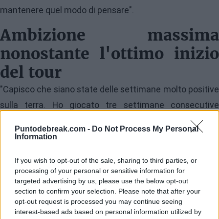
mantenere quel modo di pensare".
Ambizione massima
nonostante l'ottimo inizio
del tour
"Capisco che siano state delle settimane molto positive
sulla terra. Ho giocato tre settimane consecutive
arrivando lontano, ho vinto un torneo e perso una finale.
Puntodebreak.com -
Do Not Process My Personal
In generale, direi che è stato un inizio incredibile del tour
Information
sulla terra. Ma naturalmente non sono del tutto felice
If you wish to opt-out of the sale, sharing to third parties, or
perché ogni torneo che gioco voglio vincerlo. Ci sono
processing of your personal or sensitive information for
targeted advertising by us, please use the below opt-out
due modi di guardare alla situazione. Cerco di
section to confirm your selection. Please note that after your
focalizzarmi sul lato positivo e pensare che siano state
opt-out request is processed you may continue seeing
interest-based ads based on personal information utilized by
delle grandi settimane sulla terra. Ora voglio continuare