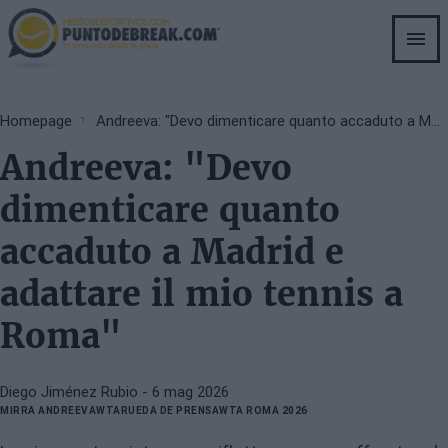
Skip
to
main
content
Breadcrumb
Homepage
Andreeva: "Devo dimenticare quanto accaduto a Madrid e adattare il mio tennis a Roma"
Andreeva: "Devo
dimenticare quanto
accaduto a Madrid e
adattare il mio tennis a
Roma"
Diego Jiménez Rubio
- 6 mag 2026
MIRRA ANDREEVA
WTA
RUEDA DE PRENSA
WTA ROMA 2026