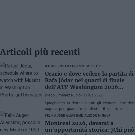
Articoli più recenti
RAFAEL JÓDAR
LORENZO MUSETTI
Orario e dove vedere la partita di
Rafa Jódar nei quarti di finale
dell'ATP Washington 2026
contro Musetti
Diego Jiménez Rubio
- 31 lug 2026
Spieghiamo in dettaglio tutti gli elementi che devi
sapere per guardare in diretta il quarto di finale
dell'ATP 500 a Washington 2026 tra Rafa Jódar e
FELIX AUGER ALIASSIME
ALEX DE MIÑAUR
Lorenzo Musetti.
Montreal 2026, davanti a
un'opportunità storica: ¿Chi può