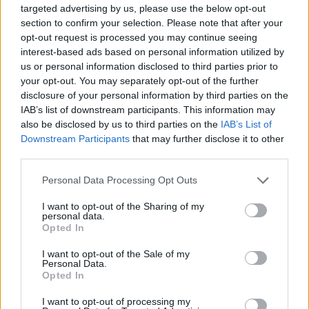
tour, de grandes batailles. Elles sont toutes là pour vous
targeted advertising by us, please use the below opt-out
section to confirm your selection. Please note that after your
battre. Elles n'ont rien à perdre, donc il faut s'attendre à
opt-out request is processed you may continue seeing
interest-based ads based on personal information utilized by
des matchs difficiles. Pour moi, c'est une question de
us or personal information disclosed to third parties prior to
prendre les matchs un par un, de me donner à fond et
your opt-out. You may separately opt-out of the further
disclosure of your personal information by third parties on the
d'avoir une bonne chance de bien performer.
IAB’s list of downstream participants. This information may
also be disclosed by us to third parties on the
IAB’s List of
Mots sur Monfils, son mari
Downstream Participants
that may further disclose it to other
third parties.
Oui, en fait, j'ai parlé avec lui avant la cérémonie. Il était
très content, très fier de mes efforts. Il sait à quel point
Personal Data Processing Opt Outs
c'était important pour moi de gagner ici, d'obtenir mon
I want to opt-out of the Sharing of my
personal data.
vingtième titre. J'avais vraiment envie d'atteindre un
Opted In
chiffre rond avant de mettre un terme à ma carrière, de
I want to opt-out of the Sale of my
Personal Data.
franchir la barrière des 20 titres. J'ai senti qu'il était très
Opted In
fier de mes efforts. Il a également regardé tous les
I want to opt-out of processing my