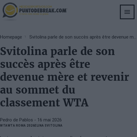
Skip
to
main
content
Breadcrumb
Homepage
Svitolina parle de son succès après être devenue mère et revenir au sommet du classement WTA
Svitolina parle de son
succès après être
devenue mère et revenir
au sommet du
classement WTA
Pedro de Pablos
- 16 mai 2026
WTA
WTA ROMA 2026
ELINA SVITOLINA