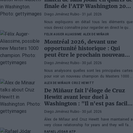
finale de l'ATP Washington 2026
contre Musetti
Diego Jiménez Rubio
- 31 juil. 2026
Nous expliquons en détail tous les éléments que
vous devez connaître pour regarder en direct le quart
de finale de l'ATP 500 Washington 2026 entre Rafa
FELIX AUGER ALIASSIME
ALEX DE MIÑAUR
Jódar et Lorenzo Musetti.
Montréal 2026, devant une
opportunité historique : Qui
peut être le prochain nouveau
champion du Masters 1000 ?
Diego Jiménez Rubio
- 30 juil. 2026
Nous analysons quelles sont les principales cartes
pour voir un nouveau champion du Masters 1000 à
Montréal. Ce serait la cinquième année consécutive
ALEX DE MIÑAUR
CRUZ HEWITT
avec un vainqueur inédit au Canada.
De Miñaur fait l'éloge de Cruz
Hewitt avant leur duel à
Washington : "Il n'est pas facile
de se consacrer au tennis en
Diego Jiménez Rubio
- 30 juil. 2026
étant le fils d'un ancien numéro
Álex de Miñaur and Cruz Hewitt have maintained a
1 mondial"
very close relationship for years and they will face
each other in Washington in a match that promises
RAFAEL JÓDAR
ATP