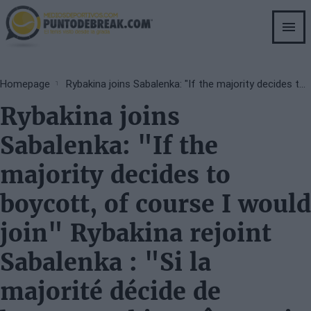
Skip
to
main
content
Breadcrumb
Homepage
Rybakina joins Sabalenka: "If the majority decides to boycott, of course I would join" Rybakina rejoint Sabalenka : "Si la majorité décide de boycotter, bien sûr que je me joindrais"
Rybakina joins
Sabalenka: "If the
majority decides to
boycott, of course I would
join" Rybakina rejoint
Sabalenka : "Si la
majorité décide de