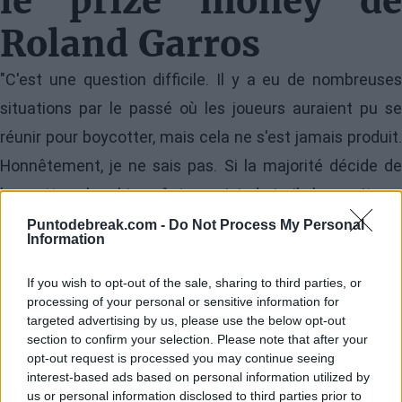
le prize money de
Roland Garros
"C'est une question difficile. Il y a eu de nombreuses
situations par le passé où les joueurs auraient pu se
réunir pour boycotter, mais cela ne s'est jamais produit.
Honnêtement, je ne sais pas. Si la majorité décide de
boycotter, alors bien sûr je me joindrais, il n'y aurait pas
de problème."
Puntodebreak.com -
Do Not Process My Personal
Information
"Je pense que les améliorations dont nous avons besoin
If you wish to opt-out of the sale, sharing to third parties, or
ne concernent pas seulement les Grands Chelems ni
processing of your personal or sensitive information for
targeted advertising by us, please use the below opt-out
seulement le prize money. Beaucoup de gens ne sont
section to confirm your selection. Please note that after your
pas conscients des impôts très élevés. Vous pouvez
opt-out request is processed you may continue seeing
interest-based ads based on personal information utilized by
gagner plus, mais une grande partie part en impôts.
us or personal information disclosed to third parties prior to