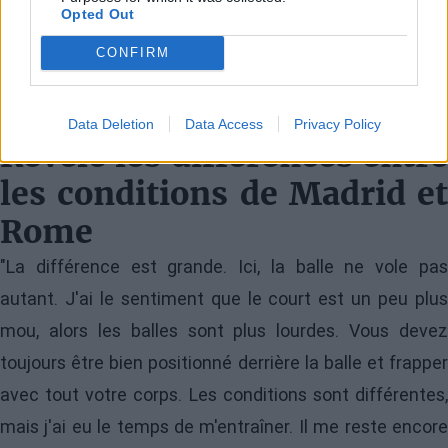
Opted Out
pic.twitter.com/4Ro0FpFBqn
CONFIRM
— José Morón (@jmgmoron)
4 mai 2026
Data Deletion
Data Access
Privacy Policy
Révèle les différences entre
les conditions de Madrid et
Rome
"La différence est grande. Ici, la balle ne vole pas
autant. J'ai le sentiment que le court est un peu plus
mou, alors les balles sont plus lourdes. Vous devez
toujours être bien positionné derrière la balle et frapper
avec tout votre corps. Les conditions sont différentes,
mais j'ai eu le temps de m'entraîner. Il me reste encore