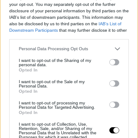
C'est un autre sujet. C'est difficile à dire. Comme je l'ai
your opt-out. You may separately opt-out of the further
disclosure of your personal information by third parties on the
dit, il y a eu différents problèmes au fil des ans et nous
IAB’s list of downstream participants. This information may
n'avons jamais réussi à nous unir pour apporter de
also be disclosed by us to third parties on the
IAB’s List of
Downstream Participants
that may further disclose it to other
véritables changements."
third parties.
Une CRISE se profile dans le tennis mondial.
Personal Data Processing Opt Outs
I want to opt-out of the Sharing of my
personal data.
Comme le raconte
@Tennis_Majors
, les joueurs les plus
Opted In
importants de l'ATP et de la WTA se rebellent contre
I want to opt-out of the Sale of my
Roland Garros.
Personal Data.
Opted In
I want to opt-out of processing my
Tout cela à cause du PRIZE MONEY que distribuera
Personal Data for Targeted Advertising.
Opted In
cette année le Slam parisien.
I want to opt-out of Collection, Use,
Retention, Sale, and/or Sharing of my
Personal Data that Is Unrelated with the
Les joueurs sont en colère pour plusieurs raisons :…
Purposes for which it was collected.