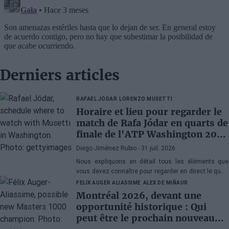
Derniers articles
RAFAEL JÓDAR
LORENZO MUSETTI
Horaire et lieu pour regarder le
match de Rafa Jódar en quarts de
finale de l'ATP Washington 2026
contre Musetti
Diego Jiménez Rubio
- 31 juil. 2026
Nous expliquons en détail tous les éléments que
vous devez connaître pour regarder en direct le quart
de finale de l'ATP 500 Washington 2026 entre Rafa
FELIX AUGER ALIASSIME
ALEX DE MIÑAUR
Jódar et Lorenzo Musetti.
Montréal 2026, devant une
opportunité historique : Qui
peut être le prochain nouveau