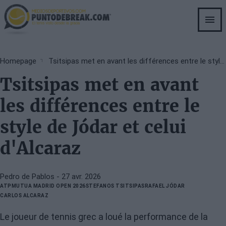
Skip
to
main
content
Breadcrumb
Homepage
Tsitsipas met en avant les différences entre le style de Jódar et celui d'Alcaraz
Tsitsipas met en avant
les différences entre le
style de Jódar et celui
d'Alcaraz
Pedro de Pablos
- 27 avr. 2026
ATP
MUTUA MADRID OPEN 2026
STEFANOS TSITSIPAS
RAFAEL JÓDAR
CARLOS ALCARAZ
Le joueur de tennis grec a loué la performance de la