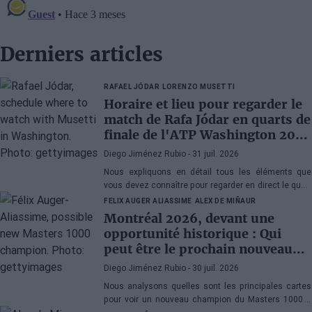
Derniers articles
RAFAEL JÓDAR
LORENZO MUSETTI
Horaire et lieu pour regarder le
match de Rafa Jódar en quarts de
finale de l'ATP Washington 2026
contre Musetti
Diego Jiménez Rubio
- 31 juil. 2026
Nous expliquons en détail tous les éléments que
vous devez connaître pour regarder en direct le quart
de finale de l'ATP 500 Washington 2026 entre Rafa
FELIX AUGER ALIASSIME
ALEX DE MIÑAUR
Jódar et Lorenzo Musetti.
Montréal 2026, devant une
opportunité historique : Qui
peut être le prochain nouveau
champion du Masters 1000 ?
Diego Jiménez Rubio
- 30 juil. 2026
Nous analysons quelles sont les principales cartes
pour voir un nouveau champion du Masters 1000 à