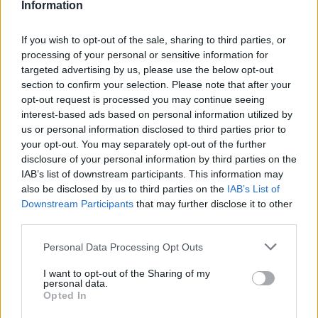
Information
rythme. Un rythme aussi élevé est quelque chose que
l'on n'attend jamais au début d'un match. On ne sait pas
If you wish to opt-out of the sale, sharing to third parties, or
à quoi s'attendre d'un adversaire qu'on n'a pas
processing of your personal or sensitive information for
targeted advertising by us, please use the below opt-out
beaucoup vu dans sa carrière. J'ai réussi à m'habituer
section to confirm your selection. Please note that after your
opt-out request is processed you may continue seeing
petit à petit à ce rythme imposé et je pense que c'était
interest-based ads based on personal information utilized by
clé. Mon jeu s'est amélioré progressivement, et j'ai
us or personal information disclosed to third parties prior to
your opt-out. You may separately opt-out of the further
commencé à mettre plus de pression en réalisant de
disclosure of your personal information by third parties on the
meilleurs coups.
IAB’s list of downstream participants. This information may
also be disclosed by us to third parties on the
IAB’s List of
Image
Downstream Participants
that may further disclose it to other
third parties.
Confiance accrue et match
Personal Data Processing Opt Outs
contre Ruud
I want to opt-out of the Sharing of my
personal data.
Opted In
Mon objectif est d'être bien préparé pour demain,