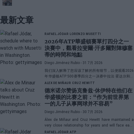
最新文章
RAFAEL JÓDAR
LORENZO MUSETTI
2026年ATP華盛頓賽單打四分之一
決賽中，觀看拉斐爾·汗多爾對陣穆塞
蒂的時間和地點
Diego Jiménez Rubio
- 31 7月 2026
我们深入解释了您应该了解的所有细节，以便观看2026
年华盛顿ATP 500赛季四分之一决赛中拉法·霍达尔和洛
伦佐·穆塞蒂之间的直播对决。
ALEX DE MIÑAUR
CRUZ HEWITT
德米诺尔赞扬克鲁兹·休伊特在他们在
华盛顿的比赛之前：“作为前世界第
一的儿子从事网球并不容易”
Diego Jiménez Rubio
- 30 7月 2026
Álex de Miñaur and Cruz Hewitt have maintained a
very close relationship for years and will face each
other in Washington in a duel that promises great
RAFAEL JÓDAR
ATP