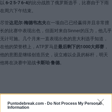
以
6-2 5-7 6-4
的比分战胜了俄罗斯选手，比赛由于下雨
在周六下午结束。
尽管
达尼尔·梅德韦杰夫
在一项自己已经赢得并且非常擅
长的比赛中表现出色，但面对来自Sinner的压力，他几乎
无计可施。几个月来一直表现出色的意大利选手知道，
在他的荣誉榜上，ATP罗马是
最后剩下的1000大师赛
，
他的意图是继续创造历史，设立难以企及的标杆，明天
他将在决赛中迎战
卡斯珀·鲁德
。
Puntodebreak.com -
Do Not Process My Personal
Information