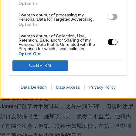
Opted In
Image
I want to opt-out of processing my
Personal Data for Targeted Advertising.
Opted In
如果第一盘只有一个主角，第二盘便出现了
180度的转
I want to opt-out of Collection, Use,
折
。梅德韦杰夫开始找到底线球的节奏，成为防守端的
Retention, Sale, and/or Sharing of my
Personal Data that Is Unrelated with the
坚定力量，同时抓住攻击的机会。事实上，他早早取得
Purposes for which it was collected.
Opted Out
了
秋季赛点
，几乎在4-0时获得第二个，但Sinner扭转局
CONFIRM
势，令俄罗斯选手感到压力。
梅德韦杰夫回击，但 Sinner 仍
Data Deletion
Data Access
Privacy Policy
在创造历史
Jannik打破了对手发球局，比分来到5-5平，但这时达尼
尔再度发挥出色，施加了压力，赢得三个盘点。他错失
了前两个机会，但第三次终于如愿以偿，在第三盘中增
添了那种他一直缺少的
戏剧性
元素。