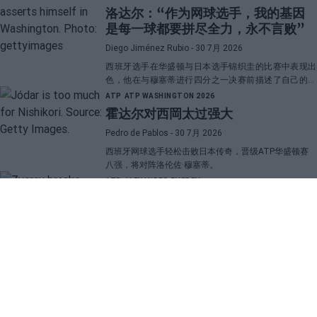
emotions.
洛达尔：“作为网球选手，我的基因
是每一球都要拼尽全力，永不言败”
Diego Jiménez Rubio
- 30 7月 2026
西班牙选手在华盛顿与日本选手锦织圭的比赛中表现出
色，他在与穆塞蒂进行四分之一决赛前描述了自己的一
项伟大优势。
ATP
ATP WASHINGTON 2026
霍达尔对西岡太过强大
Pedro de Pablos
- 30 7月 2026
西班牙网球选手轻松击败日本传奇，晋级ATP华盛顿赛
八强，将对阵洛伦佐·穆塞蒂。
ATP
ALEXANDER ZVEREV
兹韦列夫揭示与“大三巨头”的差距，
并透露了他职业生涯中最困难的对手
Pedro de Pablos
- 29 7月 2026
这位德国网球选手比较了和纳达尔、费德勒以及德约科
维奇的比赛感受，并表示他更喜欢与阿尔卡拉斯对决胜
过与辛纳对阵。
SECTIONS
OTHER GROUP