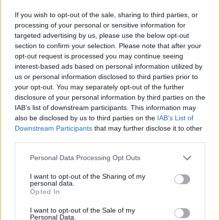
If you wish to opt-out of the sale, sharing to third parties, or
processing of your personal or sensitive information for
targeted advertising by us, please use the below opt-out
section to confirm your selection. Please note that after your
opt-out request is processed you may continue seeing
interest-based ads based on personal information utilized by
us or personal information disclosed to third parties prior to
your opt-out. You may separately opt-out of the further
disclosure of your personal information by third parties on the
Sinner 对阵 Medvedev
IAB’s list of downstream participants. This information may
also be disclosed by us to third parties on the
IAB’s List of
控制局势
Downstream Participants
that may further disclose it to other
third parties.
第一盘几乎毫无悬念，Sinner延续了前几轮比赛的势头。
Personal Data Processing Opt Outs
他开始进攻并逼得梅德韦杰夫喘不过气来，短短几分钟
I want to opt-out of the Sharing of my
内俄罗斯选手便以
4-0
领先。此后，俄罗斯选手开始进入
personal data.
Opted In
比赛，但对于最初被世界第一挤压的第一局来说，已经
I want to opt-out of the Sale of my
太晚要扭转局势。
Personal Data.