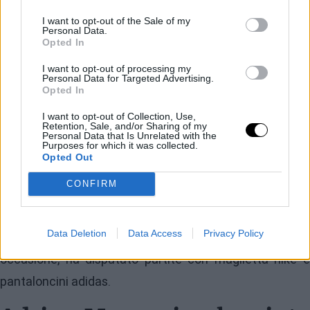
dal campo. Sebbene sia comune che alcuni giocatori
I want to opt-out of the Sale of my
preferiscano una tensione tra 19 e 21 chili o 21 e 23,
Personal Data.
Opted In
nessun altro tennista professionista ha una tensione
I want to opt-out of processing my
così bassa sulla racchetta.
Personal Data for Targeted Advertising.
Opted In
E il terzo e ultimo, ma non per questo meno eccentrico,
I want to opt-out of Collection, Use,
motivo che conferma l'autenticità di Mannarino è che
Retention, Sale, and/or Sharing of my
Personal Data that Is Unrelated with the
Purposes for which it was collected.
non ha mai avuto uno sponsor. Anche se veste il
Opted Out
marchio francese Celio, si tratta di un accordo
CONFIRM
occasionale e indossa sempre la stessa maglietta
bianca. Il resto dell'equipaggiamento è a suo carico,
Data Deletion
Data Access
Privacy Policy
anche se ha sempre giocato con Babolat e, in qualche
occasione, ha disputato partite con maglietta nike e
pantaloncini adidas.