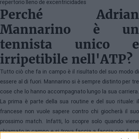
Perché Adrian
Mannarino è un
tennista unico e
irripetibile nell'ATP?
Tutto ciò che fa in campo è il risultato del suo modo di
essere al di fuori. Mannarino si è sempre distinto per tre
cose che lo hanno accompagnato lungo la sua carriera.
La prima è parte della sua routine e del suo rituale: il
francese non vuole sapere contro chi giocherà il suo
prossimo match. Infatti, lo scopre solo quando viene
chiamato in campo e si trova faccia a faccia con il suo