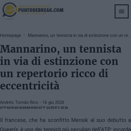
Skip
to
main
content
Breadcrumb
Homepage
Mannarino, un tennista in via di estinzione con un repertorio ricco di eccentricità
Mannarino, un tennista
in via di estinzione con
un repertorio ricco di
eccentricità
Andrés Tomás Rico
- 16 giu 2026
ATP
ADRIAN MANNARINO
ATP QUEEN'S 2026
Il francese, che ha sconfitto Mensik al suo debutto a
Queen’s, è uno dei tennisti più peculiari dell'ATP: incorda