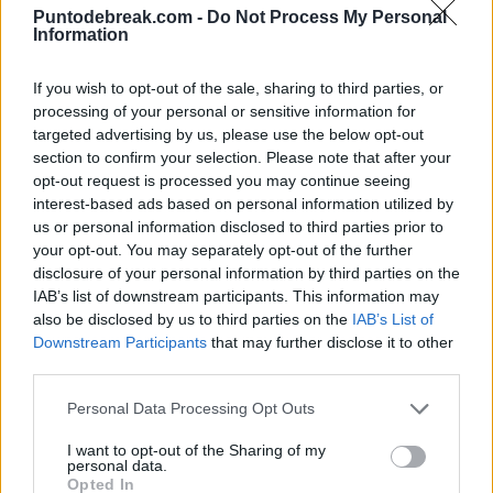
avversario nel corridoio. Di conseguenza, non può mai
Puntodebreak.com -
Do Not Process My Personal
Information
fare un'analisi preventiva del suo avversario, ma ciò gli
consente di giocare sempre fedele al suo stile.
If you wish to opt-out of the sale, sharing to third parties, or
processing of your personal or sensitive information for
Il secondo aspetto, forse ancora più strano e difficile da
targeted advertising by us, please use the below opt-out
section to confirm your selection. Please note that after your
spiegare, è che stringe la sua racchetta, poiché gioca
opt-out request is processed you may continue seeing
solo con una racchetta per l'intero match, a meno che
interest-based ads based on personal information utilized by
us or personal information disclosed to third parties prior to
non si rompa il cordino, con una tensione tra 9 e 11
your opt-out. You may separately opt-out of the further
chilogrammi nelle corde. Una scelta che fa rimbalzare la
disclosure of your personal information by third parties on the
IAB’s list of downstream participants. This information may
palla molto velocemente sulle corde, richiedendo quindi
also be disclosed by us to third parties on the
IAB’s List of
meno sforzo per far passare la palla sul campo, mentre
Downstream Participants
that may further disclose it to other
third parties.
il punto dolce si espande.
Personal Data Processing Opt Outs
Ma per quanto riguarda il suo aspetto più negativo, se la
I want to opt-out of the Sharing of my
palla viene colpita con un po' più di forza, esce sempre
personal data.
Opted In