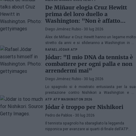
in Canada.
De Miñaur elogia Cruz Hewitt
prima del loro duello a
Washington: "Non è affatto
facile dedicarsi al tennis essendo
Diego Jiménez Rubio
- 30 lug 2026
figlio di un ex numero 1 del
Álex de Miñaur e Cruz Hewitt hanno un legame molto
mondo"
stretto da anni e si sfideranno a Washington in un
duello che promette grandi emozioni.
RAFAEL JÓDAR
ATP
Jódar: "Il mio DNA da tennista è
combattere per ogni palla e non
arrendermi mai"
Diego Jiménez Rubio
- 30 lug 2026
Lo spagnolo si è mostrato entusiasta per la sua
prestazione contro Nishikori a Washington e ha
esaminato una delle sue grandi virtù prima di sfidare
ATP
ATP WASHINGTON 2026
Musetti nei quarti di finale.
Jódar è troppo per Nishikori
Pedro de Pablos
- 30 lug 2026
Il tennista spagnolo ha sbaragliato la leggenda
nipponica per avanzare ai quarti di finale dell'ATP
Washington, dove affronterà Lorenzo Musetti.