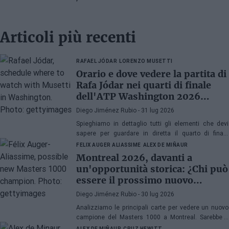
Articoli più recenti
RAFAEL JÓDAR
LORENZO MUSETTI
Orario e dove vedere la partita di
Rafa Jódar nei quarti di finale
dell'ATP Washington 2026
contro Musetti
Diego Jiménez Rubio
- 31 lug 2026
Spieghiamo in dettaglio tutti gli elementi che devi
sapere per guardare in diretta il quarto di finale
dell'ATP 500 a Washington 2026 tra Rafa Jódar e
FELIX AUGER ALIASSIME
ALEX DE MIÑAUR
Lorenzo Musetti.
Montreal 2026, davanti a
un'opportunità storica: ¿Chi può
essere il prossimo nuovo
campione di Masters 1000?
Diego Jiménez Rubio
- 30 lug 2026
Analizziamo le principali carte per vedere un nuovo
campione del Masters 1000 a Montreal. Sarebbe il
quinto anno consecutivo con un vincitore esordiente
ALEX DE MIÑAUR
CRUZ HEWITT