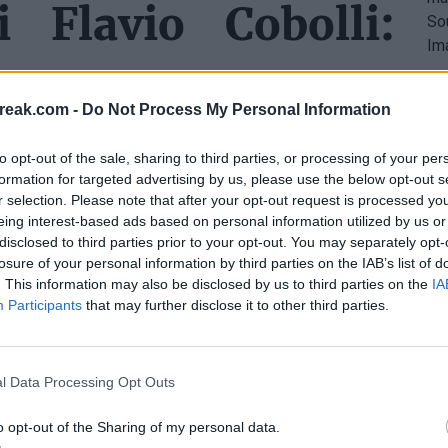
 Flavio Cobolli:
reak.com -
Do Not Process My Personal Information
a sua finale a Roland Garros gli permette di entrare
ondo, con 3.540 punti
. In questo modo, l'italiano
to opt-out of the sale, sharing to third parties, or processing of your per
formation for targeted advertising by us, please use the below opt-out s
noltre, è indicato come il nuovo miglior ranking,
r selection. Please note that after your opt-out request is processed y
dicesima posizione.
eing interest-based ads based on personal information utilized by us or
disclosed to third parties prior to your opt-out. You may separately opt-
hé Cobolli non solo si inserisce nell'élite, ma
losure of your personal information by third parties on the IAB’s list of
. This information may also be disclosed by us to third parties on the
IA
, Andrey Rublev, Casper Ruud o Karen Khachanov,
Participants
that may further disclose it to other third parties.
osto.
semifinali
l Data Processing Opt Outs
 Garros, spiccano due semifinalisti con salti molto
o opt-out of the Sharing of my personal data.