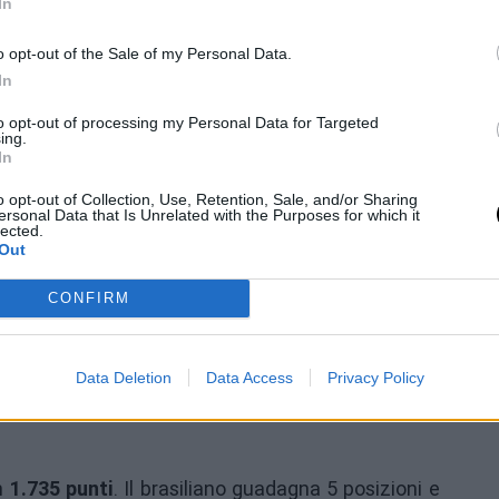
In
gna 10 posizioni e aggiunge
+750 punti
dopo aver
esso nella top 15. È uno dei grandi movimenti della
o opt-out of the Sale of my Personal Data.
o molto dal ceco come prossimo nuovo vincitore di
In
to opt-out of processing my Personal Data for Targeted
ing.
In
di
Matteo Arnaldi
. L'italiano raggiunge il posto 34
o opt-out of Collection, Use, Retention, Sale, and/or Sharing
che
+750 punti
grazie alle sue semifinali a Parigi.
ersonal Data that Is Unrelated with the Purposes for which it
lected.
la classifica.
Out
i di finale e che hanno tratto grande beneficio da
CONFIRM
849 punti
, dopo essere salito di 6 posizioni e aver
nd Garros ha rappresentato un enorme passo in
Data Deletion
Data Access
Privacy Policy
 Rafa è anche al 12º posto nella Race, a soli 111
on
1.735 punti
. Il brasiliano guadagna 5 posizioni e