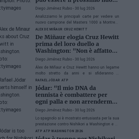
campione di Masters 1000?
Diego Jiménez Rubio
- 30 lug 2026
Analizziamo le principali carte per vedere un
nuovo campione del Masters 1000 a Montreal.
Sarebbe il quinto anno consecutivo con un
ALEX DE MIÑAUR
CRUZ HEWITT
vincitore esordiente in Canada.
De Miñaur elogia Cruz Hewitt
prima del loro duello a
Washington: "Non è affatto
facile dedicarsi al tennis
Diego Jiménez Rubio
- 30 lug 2026
essendo figlio di un ex
Álex de Miñaur e Cruz Hewitt hanno un legame
numero 1 del mondo"
molto stretto da anni e si sfideranno a
Washington in un duello che promette grandi
RAFAEL JÓDAR
ATP
emozioni.
Jódar: "Il mio DNA da
tennista è combattere per
ogni palla e non arrendermi
mai"
Diego Jiménez Rubio
- 30 lug 2026
Lo spagnolo si è mostrato entusiasta per la sua
prestazione contro Nishikori a Washington e ha
esaminato una delle sue grandi virtù prima di
ATP
ATP WASHINGTON 2026
sfidare Musetti nei quarti di finale.
Jódar è troppo per Nishikori