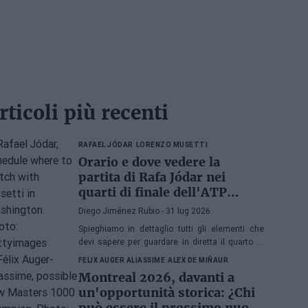
rticoli più recenti
RAFAEL JÓDAR
LORENZO MUSETTI
Orario e dove vedere la
partita di Rafa Jódar nei
quarti di finale dell'ATP
Washington 2026 contro
Diego Jiménez Rubio
- 31 lug 2026
Musetti
Spieghiamo in dettaglio tutti gli elementi che
devi sapere per guardare in diretta il quarto di
finale dell'ATP 500 a Washington 2026 tra Rafa
FELIX AUGER ALIASSIME
ALEX DE MIÑAUR
Jódar e Lorenzo Musetti.
Montreal 2026, davanti a
un'opportunità storica: ¿Chi
può essere il prossimo nuovo