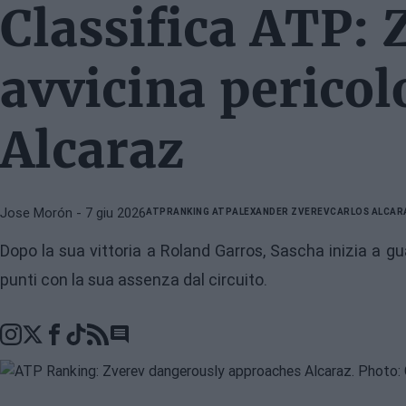
Classifica ATP: 
avvicina perico
Alcaraz
Jose Morón
- 7 giu 2026
ATP
RANKING ATP
ALEXANDER ZVEREV
CARLOS ALCAR
Dopo la sua vittoria a Roland Garros, Sascha inizia a g
punti con la sua assenza dal circuito.
Go to comments section