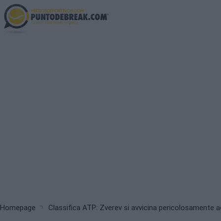
Skip
to
main
content
Breadcrumb
Homepage
Classifica ATP: Zverev si avvicina pericolosamente a