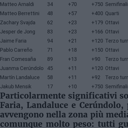
Matteo Arnaldi
34
+70
+750
Semifinali
Matteo Berrettini
48
+57
+400
Quarti
Zachary Svajda
62
+23
+179
Ottavi
Jesper de Jong
83
+23
+166
Ottavi
Jaime Faria
94
+21
+120
Terzo tur
Pablo Carreño
71
+18
+150
Ottavi
Fran Comesaña
89
+13
+90
Terzo tur
Juanma Cerúndolo
45
+11
+120
Ottavi
Martín Landaluce
58
+11
+92
Terzo tur
Jakub Mensik
17
+10
+750
Semifinali
Particolarmente significativi so
Faria, Landaluce e Cerúndolo
,
avvengono nella zona più medi
comunque molto peso: tutti gu