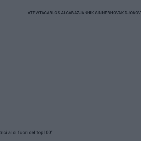
Main
ATP
WTA
CARLOS ALCARAZ
JANNIK SINNER
NOVAK DJOKOV
navigation
(italian)
rici al di fuori del top100"