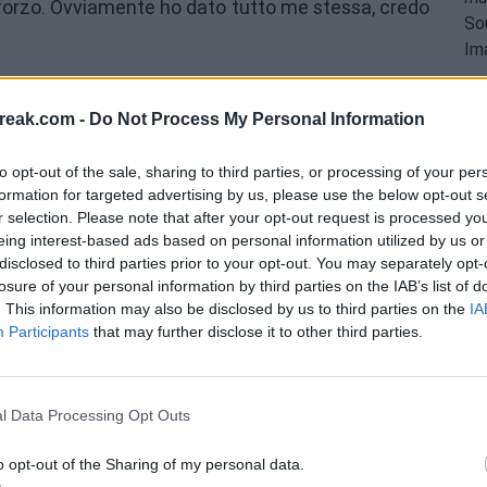
sforzo. Ovviamente ho dato tutto me stessa, credo
 questo torneo?
reak.com -
Do Not Process My Personal Information
e, ma credo e spero di adattarmi. Continuerò
. Darò il massimo per migliorare ogni giorno e
to opt-out of the sale, sharing to third parties, or processing of your per
formation for targeted advertising by us, please use the below opt-out s
per questo momento, ma è già passato, ora devo
r selection. Please note that after your opt-out request is processed y
r diventare una migliore giocatrice ogni giorno.
eing interest-based ads based on personal information utilized by us or
disclosed to third parties prior to your opt-out. You may separately opt-
rno a me, so quali sono le mie priorità, quindi mi
losure of your personal information by third parties on the IAB’s list of
. This information may also be disclosed by us to third parties on the
IA
Participants
that may further disclose it to other third parties.
ichiarazione di
po Roland Garros
l Data Processing Opt Outs
o opt-out of the Sharing of my personal data.
s, il che è un po' strano. Sento di aver guadagnato