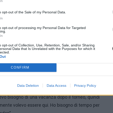
In
rici così ben classificate, è stata la prima volta
o molta fiducia. Continuerò a lavorare sodo come
o opt-out of the Sale of my Personal Data.
In
iventare una giocatrice migliore. Conosco molte
la differenza è molto piccola oggigiorno, sento che
to opt-out of processing my Personal Data for Targeted
ing.
catrici e auguro loro il meglio, spero che la mia
In
presto nelle prime 50”.
o opt-out of Collection, Use, Retention, Sale, and/or Sharing
ersonal Data that Is Unrelated with the Purposes for which it
lected.
mbledon
Out
estamente, ma prima adoravo farlo. Sento di poter
CONFIRM
bene in campo e anticipo bene, inoltre è sempre
eve. Vedremo, ma sono pronta per la sfida. Al
Data Deletion
Data Access
Privacy Policy
 è certo, ho bisogno di tempo per ricaricare le
vo bisogno di una vacanza dopo il torneo, quindi
mente volevo essere qui. Ho bisogno di tempo per