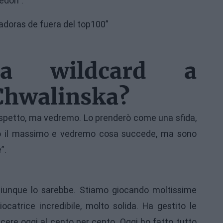
edon”.
a wildcard a
Chwalinska?
aspetto, ma vedremo. Lo prenderò come una sfida,
rò il massimo e vedremo cosa succede, ma sono
”.
iunque lo sarebbe. Stiamo giocando moltissime
ocatrice incredibile, molto solida. Ha gestito le
ncere oggi al cento per cento. Oggi ho fatto tutto