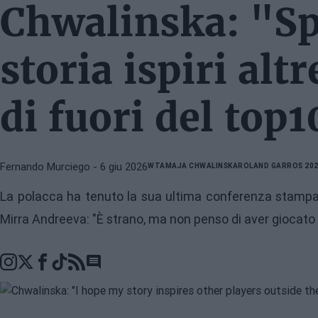
Chwalinska: "Sp
storia ispiri altr
di fuori del top
Fernando Murciego
- 6 giu 2026
WTA
MAJA CHWALINSKA
ROLAND GARROS 20
La polacca ha tenuto la sua ultima conferenza stampa a
Mirra Andreeva: "È strano, ma non penso di aver giocato i
Go to comments section