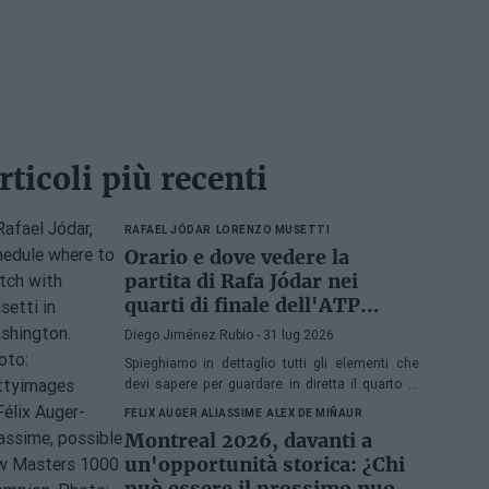
rticoli più recenti
RAFAEL JÓDAR
LORENZO MUSETTI
Orario e dove vedere la
partita di Rafa Jódar nei
quarti di finale dell'ATP
Washington 2026 contro
Diego Jiménez Rubio
- 31 lug 2026
Musetti
Spieghiamo in dettaglio tutti gli elementi che
devi sapere per guardare in diretta il quarto di
finale dell'ATP 500 a Washington 2026 tra Rafa
FELIX AUGER ALIASSIME
ALEX DE MIÑAUR
Jódar e Lorenzo Musetti.
Montreal 2026, davanti a
un'opportunità storica: ¿Chi
può essere il prossimo nuovo