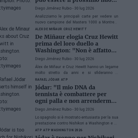
campione di Masters 1000?
Diego Jiménez Rubio
- 30 lug 2026
Analizziamo le principali carte per vedere un
nuovo campione del Masters 1000 a Montreal.
Sarebbe il quinto anno consecutivo con un
ALEX DE MIÑAUR
CRUZ HEWITT
vincitore esordiente in Canada.
De Miñaur elogia Cruz Hewitt
prima del loro duello a
Washington: "Non è affatto
facile dedicarsi al tennis
Diego Jiménez Rubio
- 30 lug 2026
essendo figlio di un ex
Álex de Miñaur e Cruz Hewitt hanno un legame
numero 1 del mondo"
molto stretto da anni e si sfideranno a
Washington in un duello che promette grandi
RAFAEL JÓDAR
ATP
emozioni.
Jódar: "Il mio DNA da
tennista è combattere per
ogni palla e non arrendermi
mai"
Diego Jiménez Rubio
- 30 lug 2026
Lo spagnolo si è mostrato entusiasta per la sua
prestazione contro Nishikori a Washington e ha
esaminato una delle sue grandi virtù prima di
ATP
ATP WASHINGTON 2026
sfidare Musetti nei quarti di finale.
Jódar è troppo per Nishikori