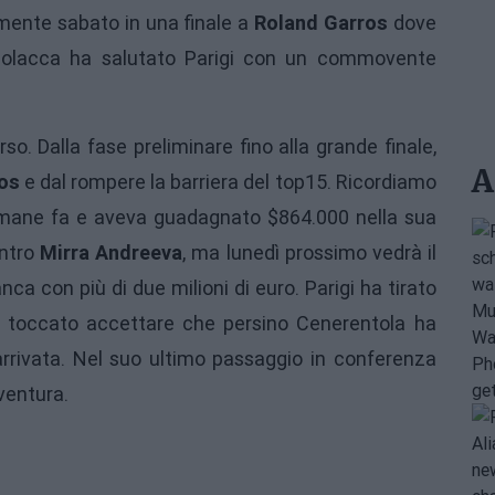
mente sabato in una finale a
Roland Garros
dove
 polacca ha salutato Parigi con un commovente
o. Dalla fase preliminare fino alla grande finale,
A
os
e dal rompere la barriera del top15. Ricordiamo
imane fa e aveva guadagnato $864.000 nella sua
ontro
Mirra Andreeva
, ma lunedì prossimo vedrà il
nca con più di due milioni di euro. Parigi ha tirato
 è toccato accettare che persino Cenerentola ha
rrivata. Nel suo ultimo passaggio in conferenza
vventura.