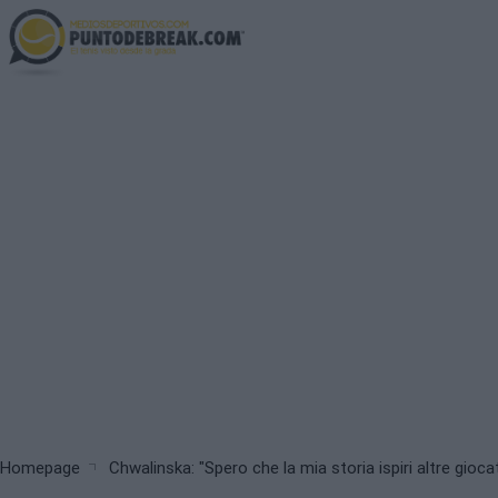
Skip
to
main
content
Breadcrumb
Homepage
Chwalinska: "Spero che la mia storia ispiri altre giocat