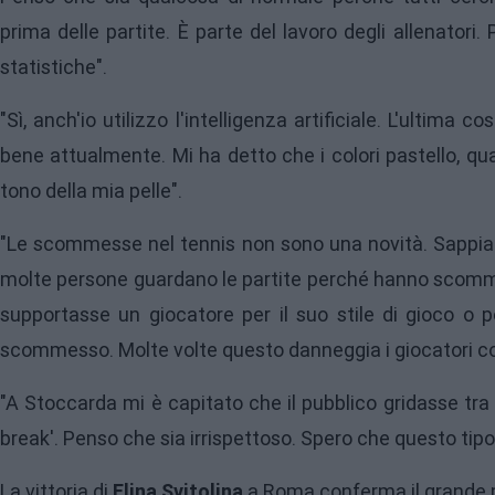
prima delle partite. È parte del lavoro degli allenatori.
statistiche".
"Sì, anch'io utilizzo l'intelligenza artificiale. L'ultima
bene attualmente. Mi ha detto che i colori pastello, qual
tono della mia pelle".
"Le scommesse nel tennis non sono una novità. Sappia
molte persone guardano le partite perché hanno scomme
supportasse un giocatore per il suo stile di gioco o 
scommesso. Molte volte questo danneggia i giocatori con
"A Stoccarda mi è capitato che il pubblico gridasse tra 
break'. Penso che sia irrispettoso. Spero che questo tipo
La vittoria di
Elina Svitolina
a Roma conferma il grande m