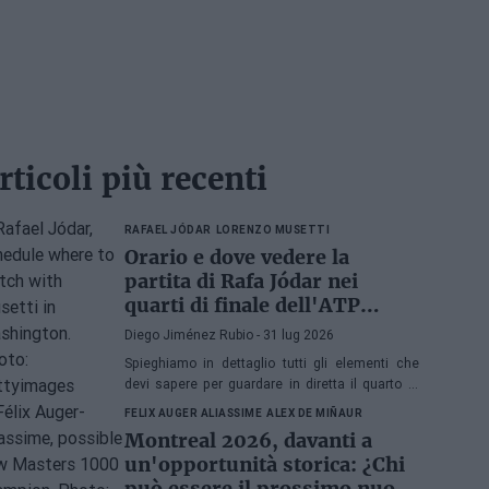
rticoli più recenti
RAFAEL JÓDAR
LORENZO MUSETTI
Orario e dove vedere la
partita di Rafa Jódar nei
quarti di finale dell'ATP
Washington 2026 contro
Diego Jiménez Rubio
- 31 lug 2026
Musetti
Spieghiamo in dettaglio tutti gli elementi che
devi sapere per guardare in diretta il quarto di
finale dell'ATP 500 a Washington 2026 tra Rafa
FELIX AUGER ALIASSIME
ALEX DE MIÑAUR
Jódar e Lorenzo Musetti.
Montreal 2026, davanti a
un'opportunità storica: ¿Chi
può essere il prossimo nuovo