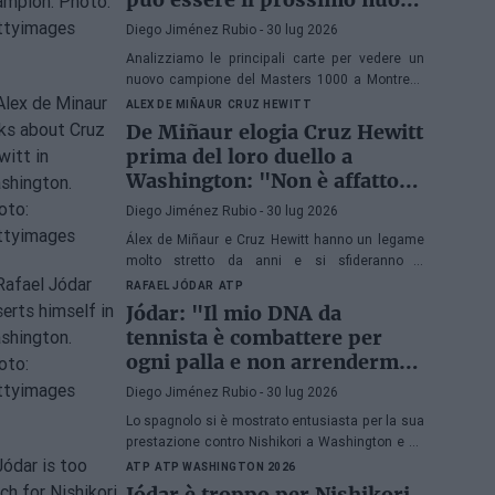
campione di Masters 1000?
Diego Jiménez Rubio
- 30 lug 2026
Analizziamo le principali carte per vedere un
nuovo campione del Masters 1000 a Montreal.
Sarebbe il quinto anno consecutivo con un
ALEX DE MIÑAUR
CRUZ HEWITT
vincitore esordiente in Canada.
De Miñaur elogia Cruz Hewitt
prima del loro duello a
Washington: "Non è affatto
facile dedicarsi al tennis
Diego Jiménez Rubio
- 30 lug 2026
essendo figlio di un ex
Álex de Miñaur e Cruz Hewitt hanno un legame
numero 1 del mondo"
molto stretto da anni e si sfideranno a
Washington in un duello che promette grandi
RAFAEL JÓDAR
ATP
emozioni.
Jódar: "Il mio DNA da
tennista è combattere per
ogni palla e non arrendermi
mai"
Diego Jiménez Rubio
- 30 lug 2026
Lo spagnolo si è mostrato entusiasta per la sua
prestazione contro Nishikori a Washington e ha
esaminato una delle sue grandi virtù prima di
ATP
ATP WASHINGTON 2026
sfidare Musetti nei quarti di finale.
Jódar è troppo per Nishikori