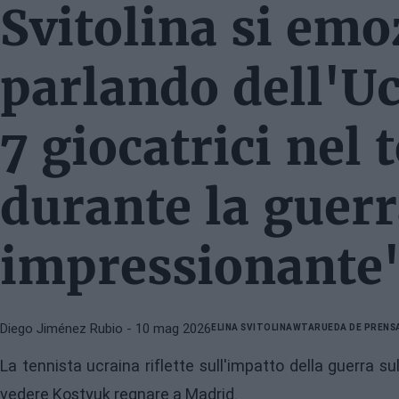
Svitolina si em
parlando dell'U
7 giocatrici nel
durante la guerr
impressionante
Diego Jiménez Rubio
- 10 mag 2026
ELINA SVITOLINA
WTA
RUEDA DE PRENS
La tennista ucraina riflette sull'impatto della guerra s
vedere Kostyuk regnare a Madrid.