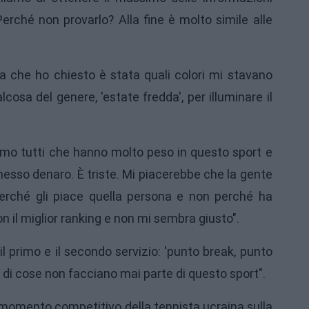
 Perché non provarlo? Alla fine è molto simile alle
 cosa che ho chiesto è stata quali colori mi stavano
cosa del genere, 'estate fredda', per illuminare il
mo tutti che hanno molto peso in questo sport e
sso denaro. È triste. Mi piacerebbe che la gente
perché gli piace quella persona e non perché ha
 il miglior ranking e non mi sembra giusto".
il primo e il secondo servizio: 'punto break, punto
 di cose non facciano mai parte di questo sport".
omento competitivo della tennista ucraina sulla