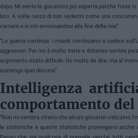
dopo. Mi sento la giocatrice più esperta perché forse ci
loro. A volte cerco di non vedermi come una concorrente
carriere e io sto avvicinandosi alla fine della mia".
"La guerra continua. I missili continuano a cadere sull
aggressori. Per noi è molto triste e doloroso sentire persi
argomento molto difficile. Ho molto da dire, ma al mo
sostengo quei discorsi".
Intelligenza artifi
comportamento del 
"Non mi sembra strano che alcuni giocatori utilizzino l'in
le statistiche e queste statistiche provengono anche da
Penso che sia qualcosa di normale perché tutti cerch