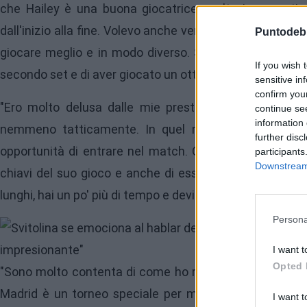
che Hailey è una buona giocatrice, molto impegnati
dall'inizio alla fine. Volevo anche vendicare la sconfitt
Puntodeb
giocare meglio e in modo diverso. Sono molto felice di 
If you wish 
secondo set e di aver giocato un ottimo tennis".
sensitive in
confirm you
"Ero molto delusa dalle mie prestazioni a Miami. Pe
continue se
information 
nemmeno tatticamente. In quel momento lei ha fat
further disc
opportunità di entrare nel match. Oggi ho cercato dall'
participants
Downstream 
chiavi del suo gioco e anche di essere solida, poiché o
lunghi, hai un po' più di tempo e devi costruire i punti in 
Persona
Image
I want t
Opted 
"Sono molto contenta di come ho reagito dopo Madrid. 
Madrid è un torneo speciale per me e di solito non ci
I want t