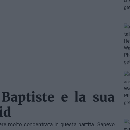
 Baptiste e la sua
id
ere molto concentrata in questa partita. Sapevo