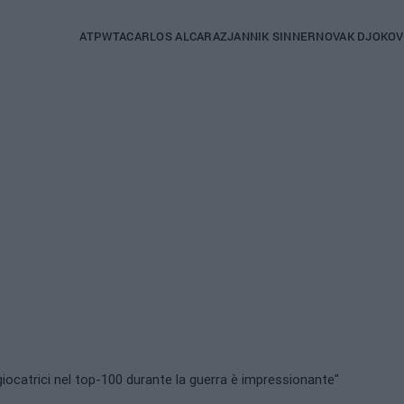
Main
ATP
WTA
CARLOS ALCARAZ
JANNIK SINNER
NOVAK DJOKOV
navigation
(italian)
 giocatrici nel top-100 durante la guerra è impressionante"