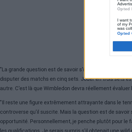
Advertis
Opted 
I want t
of my P
was col
Opted 
"La grande question est de savoir s'il a assez de rythme
disputer des matchs en cinq sets. Jouer en trois sets es
autre. C'est là que Wimbledon devra réellement évaluer l
"Il reste une figure extrêmement attrayante dans le tenn
controverse qu'il suscite. Mais la question est de savoir 
opportunité. Personnellement, je penche plutôt pour le f
les qualifications. Je serais surpris s'il obtenait une wild