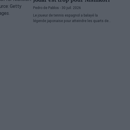
Pedro de Pablos
- 30 juil. 2026
Le joueur de tennis espagnol a balayé la
légende japonaise pour atteindre les quarts de
finale de l'ATP Washington, où il affrontera
Lorenzo Musetti.