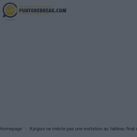
Skip
to
main
content
Breadcrumb
Homepage
Kyrgios ne mérite pas une invitation au tableau fina