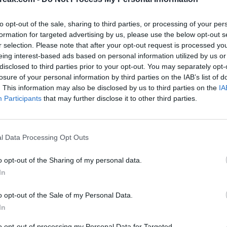
ace mondiale, s'est mouillé sur l'une des grandes
r si
Nick Kyrgios
recevra une invitation pour le
to opt-out of the sale, sharing to third parties, or processing of your per
l devrait en recevoir une pour avoir été finaliste,
formation for targeted advertising by us, please use the below opt-out s
r selection. Please note that after your opt-out request is processed y
 devraient être réservées à d'autres joueurs,
eing interest-based ads based on personal information utilized by us or
t aux qualifications. Dans son podcast, Rusedski
disclosed to third parties prior to your opt-out. You may separately opt-
losure of your personal information by third parties on the IAB’s list of
D
. This information may also be disclosed by us to third parties on the
IA
Participants
that may further disclose it to other third parties.
 pour les qualifications ou simplement se verra-t-il
ision. Je ne suis pas entièrement convaincu qu'il
u'une invitation pour les qualifications serait plus
l Data Processing Opt Outs
endre cette décision".
o opt-out of the Sharing of my personal data.
In
o opt-out of the Sale of my Personal Data.
In
to opt-out of processing my Personal Data for Targeted