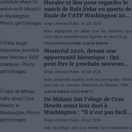
Horaire et lieu pour regarder le
match de Rafa Jódar en quarts de
finale de l'ATP Washington 2026
contre Musetti
Diego Jiménez Rubio
- 31 juil. 2026
Nous expliquons en détail tous les éléments que
vous devez connaître pour regarder en direct le quart
de finale de l'ATP 500 Washington 2026 entre Rafa
FELIX AUGER ALIASSIME
ALEX DE MIÑAUR
Jódar et Lorenzo Musetti.
Montréal 2026, devant une
opportunité historique : Qui
peut être le prochain nouveau
champion du Masters 1000 ?
Diego Jiménez Rubio
- 30 juil. 2026
Nous analysons quelles sont les principales cartes
pour voir un nouveau champion du Masters 1000 à
Montréal. Ce serait la cinquième année consécutive
ALEX DE MIÑAUR
CRUZ HEWITT
avec un vainqueur inédit au Canada.
De Miñaur fait l'éloge de Cruz
Hewitt avant leur duel à
Washington : "Il n'est pas facile
de se consacrer au tennis en
Diego Jiménez Rubio
- 30 juil. 2026
étant le fils d'un ancien numéro
Álex de Miñaur and Cruz Hewitt have maintained a
1 mondial"