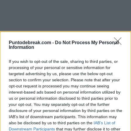
Puntodebreak.com -
Do Not Process My Personal
Information
If you wish to opt-out of the sale, sharing to third parties, or
processing of your personal or sensitive information for
targeted advertising by us, please use the below opt-out
section to confirm your selection. Please note that after your
opt-out request is processed you may continue seeing
interest-based ads based on personal information utilized by
us or personal information disclosed to third parties prior to
your opt-out. You may separately opt-out of the further
Image
disclosure of your personal information by third parties on the
À son arrivée à Queen's, Jódar s'est montré
IAB’s list of downstream participants. This information may
also be disclosed by us to third parties on the
IAB’s List of
enthousiaste à l'idée de s'essayer sur cette surface: "Je
Downstream Participants
that may further disclose it to other