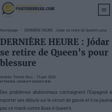
Skip
to
main
content
Breadcrumb
Homepage
DERNIÈRE HEURE : Jódar se retire de Queen's pour blessure
DERNIÈRE HEURE : Jódar
se retire de Queen's pour
blessure
Andrés Tomás Rico
- 15 juin 2026
ATP
RAFAEL JÓDAR
ATP QUEEN'S 2026
Des problèmes abdominaux contraignent l'Espagnol à
reporter ses débuts sur le circuit de gazon et il ne jouera
pas ce mardi contre Buse à Queen's.