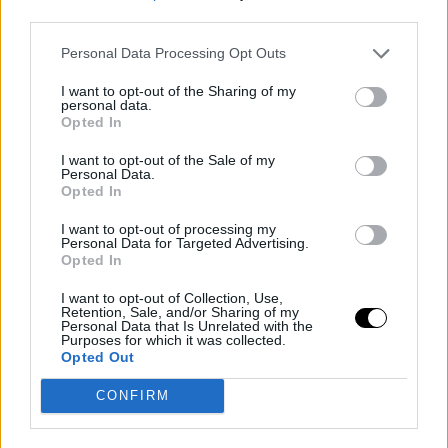
n'ai pas beaucoup joué dessus, mais je pense que je
third parties.
peux bien faire. Je m'y habitue cette semaine avec les
Personal Data Processing Opt Outs
entraînements. Vous avez un mois pour jouer sur cette
I want to opt-out of the Sharing of my
personal data.
surface, et si vous ne participez pas aux tournois ATP,
Opted In
vous n'aurez jamais l'occasion de jouer dessus", a
I want to opt-out of the Sale of my
déclaré le joueur de Leganés à l'ATP.
Personal Data.
Opted In
Il était même satisfait de son adaptation à cette
I want to opt-out of processing my
Personal Data for Targeted Advertising.
surface exigeante: "Je suis arrivé à Londres plus tôt
Opted In
pour avoir plus de jours pour m'entraîner. Être ici et jouer
I want to opt-out of Collection, Use,
Retention, Sale, and/or Sharing of my
à Queen's pour la première fois signifie beaucoup pour
Personal Data that Is Unrelated with the
Purposes for which it was collected.
moi. Je suis très heureux de la façon dont se passe la
Opted Out
transition de la terre battue à l'herbe".
CONFIRM
🇪🇸 Rafael Jódar es baja en Queen's