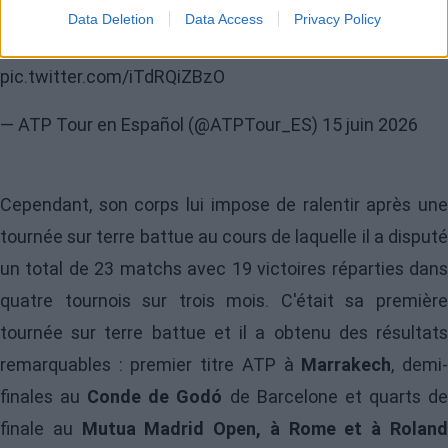
Data Deletion
Data Access
Privacy Policy
📌
https://t.co/GTZGG20Asw
pic.twitter.com/iTdRQiZBzO
— ATP Tour en Español (@ATPTour_ES)
15 juin 2026
Cependant, son corps lui impose de ralentir après une
tournée sur terre battue au cours de laquelle il a disputé
un total de 23 matchs avec 19 victoires réparties dans
quatre tournois sur trois mois. C'était sa première
tournée sur terre battue et il a obtenu des résultats
remarquables : premier titre ATP à
Marrakech
, demi
finales au
Conde de Godó
de Barcelone et quarts d
finale au
Mutua Madrid Open, à Rome et à Rolan