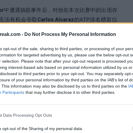
or
中遭遇抽筋事件后，对他在本次比赛中的出现存
无法有机会夺取
Carlos Alcaraz
的ATP排名榜首位
经准备好再次出战。
reak.com -
Do Not Process My Personal Information
to opt-out of the sale, sharing to third parties, or processing of your per
formation for targeted advertising by us, please use the below opt-out s
r selection. Please note that after your opt-out request is processed y
eing interest-based ads based on personal information utilized by us or
disclosed to third parties prior to your opt-out. You may separately opt-
losure of your personal information by third parties on the IAB’s list of
. This information may also be disclosed by us to third parties on the
IA
Participants
that may further disclose it to other third parties.
l Data Processing Opt Outs
o opt-out of the Sharing of my personal data.