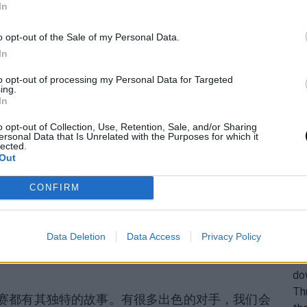
In
tsipas比赛前发表的讲话。他谈到了这项创新赛事的重要
o opt-out of the Sale of my Personal Data.
止的比赛。
In
r在抵达Six Kings
to opt-out of processing my Personal Data for Targeted
ing.
In
抽筋事件发表的言论
o opt-out of Collection, Use, Retention, Sale, and/or Sharing
ersonal Data that Is Unrelated with the Purposes for which it
理上都感觉很好。那个星期的条件非常苛刻，但现在
lected.
Out
的团队交流：从那个角度来看情况并不完美，但现
CONFIRM
们从中学到了很多：抽筋是可能发生的事情，我是其
Data Deletion
Data Access
Privacy Policy
比赛都有其独特的故事。有很多出色的对手，我们会