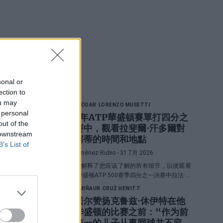
最新文章
sonal or
ection to
ou may
RAFAEL JÓDAR
LORENZO MUSETTI
 personal
2026年ATP華盛頓賽單打四分之
out of the
一決賽中，觀看拉斐爾·汗多爾對
 downstream
陣穆塞蒂的時間和地點
B’s List of
Diego Jiménez Rubio
- 31 7月 2026
我们深入解释了您应该了解的所有细节，以便观看
2026年华盛顿ATP 500赛季四分之一决赛中拉法·霍
达尔和洛伦佐·穆塞蒂之间的直播对决。
ALEX DE MIÑAUR
CRUZ HEWITT
德米诺尔赞扬克鲁兹·休伊特在他
们在华盛顿的比赛之前：“作为前
世界第一的儿子从事网球并不容