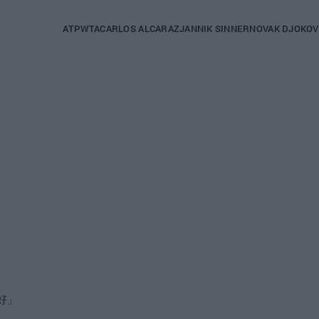
Main
ATP
WTA
CARLOS ALCARAZ
JANNIK SINNER
NOVAK DJOKOV
navigation
(chinese)
好」