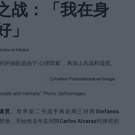
之战：「我在身
好」
RUEDA DE PRENSA
or时的抽筋是由于'心理因素'，再加上高温和湿度。
Preferir Puntodebreak en Google
满贯
。世界第二号选手将在周三对阵
Stefanos
登场，开始他去年在对阵
Carlos Alcaraz
时捧得的