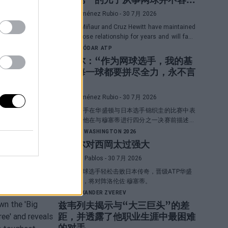
易”
Diego Jiménez Rubio
- 30 7月 2026
Álex de Miñaur and Cruz Hewitt have maintained
a very close relationship for years and will face
each other in Washington in a duel that
RAFAEL JÓDAR
ATP
promises great emotions.
洛达尔：“作为网球选手，我的基
因是每一球都要拼尽全力，永不言
败”
Diego Jiménez Rubio
- 30 7月 2026
西班牙选手在华盛顿与日本选手锦织圭的比赛中表
现出色，他在与穆塞蒂进行四分之一决赛前描述了
自己的一项伟大优势。
ATP
ATP WASHINGTON 2026
霍达尔对西岡太过强大
Pedro de Pablos
- 30 7月 2026
西班牙网球选手轻松击败日本传奇，晋级ATP华盛
顿赛八强，将对阵洛伦佐·穆塞蒂。
ATP
ALEXANDER ZVEREV
兹韦列夫揭示与“大三巨头”的差
距，并透露了他职业生涯中最困难
的对手