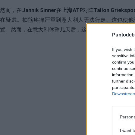
然而，在
Jannik Sinner
在
上海ATP
对阵
Tallon Griekspo
在疑虑。抽筋疼痛严重到意大利人无法行走。这也使他
置。然而，在意大利休整几天后，这位23岁的年轻人已
Puntodeb
If you wish 
sensitive in
confirm you
continue se
information 
further disc
participants
Downstream 
Persona
I want t