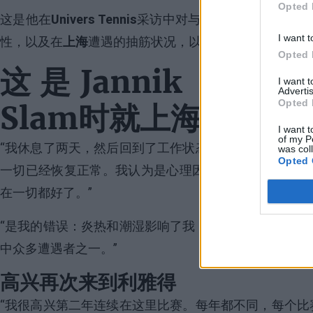
Opted 
这是他在
Univers Tennis
采访中对与Stefanos Tsi
I want t
性，以及在
上海
遭遇的抽筋状况，以及本年度似乎无休
Opted 
这是Jannik Sinne
I want 
Advertis
Opted 
Slam时就上海ATP
I want t
of my P
“我休息了两天，然后回到了工作状态：我在生理和心
was col
Opted 
一切已经恢复正常。我认为是心理因素造成的。我和我
在一切都好了。”
“是我的错误：炎热和潮湿影响了我，我垮了下来。我
中众多遭遇者之一。”
高兴再次来到利雅得
“我很高兴第二年连续在这里比赛。每年都不同，每个