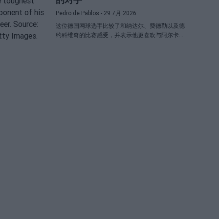
Pedro de Pablos
- 29 7月 2026
这位德国网球选手比较了和纳达尔、费德勒以及德
约科维奇的比赛感受，并表示他更喜欢与阿尔卡拉
斯对决胜过与辛纳对阵。