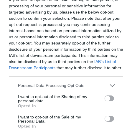
processing of your personal or sensitive information for
Image
targeted advertising by us, please use the below opt-out
section to confirm your selection. Please note that after your
opt-out request is processed you may continue seeing
Que s'est-il passé à
interest-based ads based on personal information utilized by
us or personal information disclosed to third parties prior to
Jannik Sinner lors de
your opt-out. You may separately opt-out of the further
disclosure of your personal information by third parties on the
IAB’s list of downstream participants. This information may
son effondrement à
also be disclosed by us to third parties on the
IAB’s List of
Downstream Participants
that may further disclose it to other
Roland Garros 2026 ?
third parties.
Personal Data Processing Opt Outs
Quelque chose qui commence à inquiéter le monde du
tennis, sachant que 80% des tournois se déroulent en
I want to opt-out of the Sharing of my
personal data.
plein air et aux heures où la chaleur fait toujours des
Opted In
ravages. Cependant,
Kim Clijsters
, ex-numéro un
I want to opt-out of the Sale of my
Personal Data.
mondial et championne de quatre Grand Chelems,
Opted In