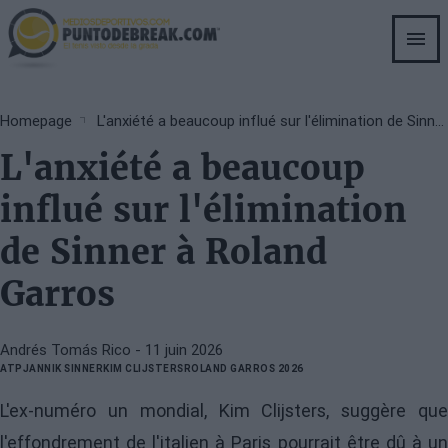
Skip
to
main
content
Breadcrumb
Homepage
L'anxiété a beaucoup influé sur l'élimination de Sinner à Roland Garros
L'anxiété a beaucoup
influé sur l'élimination
de Sinner à Roland
Garros
Andrés Tomás Rico
- 11 juin 2026
ATP
JANNIK SINNER
KIM CLIJSTERS
ROLAND GARROS 2026
L'ex-numéro un mondial, Kim Clijsters, suggère que
l'effondrement de l'italien à Paris pourrait être dû à un