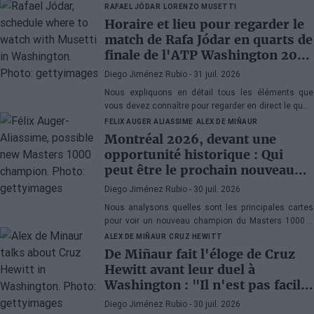
RAFAEL JÓDAR
LORENZO MUSETTI
Horaire et lieu pour regarder le
match de Rafa Jódar en quarts de
finale de l'ATP Washington 2026
contre Musetti
Diego Jiménez Rubio
- 31 juil. 2026
Nous expliquons en détail tous les éléments que
vous devez connaître pour regarder en direct le quart
de finale de l'ATP 500 Washington 2026 entre Rafa
FELIX AUGER ALIASSIME
ALEX DE MIÑAUR
Jódar et Lorenzo Musetti.
Montréal 2026, devant une
opportunité historique : Qui
peut être le prochain nouveau
champion du Masters 1000 ?
Diego Jiménez Rubio
- 30 juil. 2026
Nous analysons quelles sont les principales cartes
pour voir un nouveau champion du Masters 1000 à
Montréal. Ce serait la cinquième année consécutive
ALEX DE MIÑAUR
CRUZ HEWITT
avec un vainqueur inédit au Canada.
De Miñaur fait l'éloge de Cruz
Hewitt avant leur duel à
Washington : "Il n'est pas facile
de se consacrer au tennis en
Diego Jiménez Rubio
- 30 juil. 2026