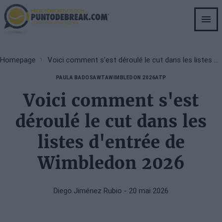
Skip
to
main
content
Breadcrumb
Homepage
Voici comment s'est déroulé le cut dans les listes d'entrée de Wimbledon 2026
PAULA BADOSA
WTA
WIMBLEDON 2026
ATP
Voici comment s'est
déroulé le cut dans les
listes d'entrée de
Wimbledon 2026
Diego Jiménez Rubio
- 20 mai 2026