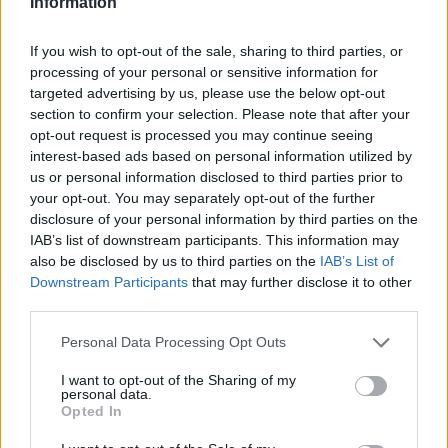
Information
alors que Badosa est 103e. De plus, il est confirmé que
If you wish to opt-out of the sale, sharing to third parties, or
Sara Sorribes, Karolina Pliskova, Irina-Camelia Begu et
processing of your personal or sensitive information for
Aoi Ito utilisent le Classement Protégé. En ce qui
targeted advertising by us, please use the below opt-out
section to confirm your selection. Please note that after your
concerne le tableau masculin, le cut se situe au 103e
opt-out request is processed you may continue seeing
rang, détenu par Van Assche, bien que l'absence
interest-based ads based on personal information utilized by
us or personal information disclosed to third parties prior to
d'Alcaraz permette à Jan Choinski d'être également à
your opt-out. You may separately opt-out of the further
l'intérieur. L'Australien Thanasis Kokkinakis utilise le
disclosure of your personal information by third parties on the
IAB’s list of downstream participants. This information may
Classement Protégé.
also be disclosed by us to third parties on the
IAB’s List of
Downstream Participants
that may further disclose it to other
third parties.
Personal Data Processing Opt Outs
I want to opt-out of the Sharing of my
personal data.
Opted In