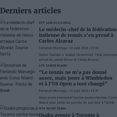
Derniers articles
ATP
CARLOS ALCARAZ
Le médecin-chef de la fédération
italienne de tennis s'en prend à
Carlos Alcaraz
Fernando Murciego
- 10 août 2026 | 21:06
Gianni Daniele a évalué récemment l'état physique
actuel de Jannik Sinner et Carlos Alcaraz.
ATP
CONOR NILAND
"Le tennis ne m'a pas donné
assez, mais jouer à Wimbledon
et à l'US Open a tout changé"
Fernando Murciego
- 10 août 2026 | 19:41
Nous avons interviewé l'ancien joueur irlandais Conor
Niland pour parler du succès de son livre à l'échelle
mondiale : “
Écrire ce livre m'a aidé à faire les paix avec
WTA
NAOMI OSAKA
ma carrière
”.
Osaka avance à Toronto à