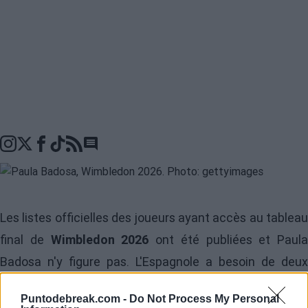
Go to comments seciton
Les listes officielles des joueurs ayant accès au tableau
final de
Wimbledon 2026
ont été publiées et Paula
Badosa n'y figure pas. L'Espagnole a besoin de deux
absences pour accéder au tableau final car le cut s'est
Puntodebreak.com -
Do Not Process My Personal
produit au 101e rang mondial, détenu par Sinja Kraus,