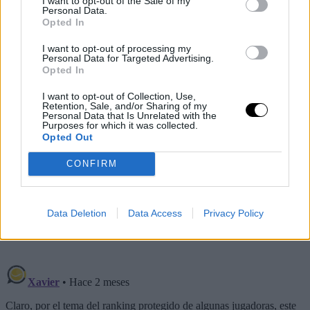
I want to opt-out of the Sale of my
Personal Data.
Opted In
I want to opt-out of processing my
Personal Data for Targeted Advertising.
Opted In
I want to opt-out of Collection, Use,
Retention, Sale, and/or Sharing of my
Personal Data that Is Unrelated with the
Purposes for which it was collected.
Opted Out
Image
CONFIRM
This is an automatic translation. You can read the
original news,
Así ha sido el corte en las Entry List de
Data Deletion
Data Access
Privacy Policy
Wimbledon 2026