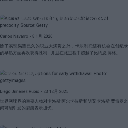
CARLOS ALCARAZ
OPEN DE AUSTRALIA 2026
阿尔卡拉斯和在2026年澳大利亚公开赛
上打破令人难以置信的早熟记录的可能性
Carlos Navarro
- 8 1月 2026
除了实现渴望已久的职业大满贯之外，卡尔利托还有机会在创纪录
的早熟方面再次获得胜利... 并且在此过程中超越了比约恩·博格。
CARLOS ALCARAZ
ATP
"我担心阿尔卡拉斯会像博格一样很年轻
就退出网球"
Diego Jiménez Rubio
- 23 12月 2025
世界网球界的重要人物对卡洛斯·阿尔卡拉斯和胡安·卡洛斯·费雷罗之
BJÖRN BORG
AUTOBIOGRAFÍA
间可能引发的裂痕表示担忧。
博格的巨大后悔：“退出网球是个愚蠢的
决定”