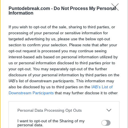
手，拥有8个大满贯决赛。
Puntodebreak.com -
Do Not Process My Personal
Information
Diego Jiménez Rubio
- 30 1月 2026
ATP
CARLOS ALCARAZ
If you wish to opt-out of the sale, sharing to third parties, or
阿尔卡拉兹击败伯格 成为历史上第三位
processing of your personal or sensitive information for
在23岁之前赢得最多大满贯比赛的网球运
targeted advertising by us, please use the below opt-out
动员
section to confirm your selection. Please note that after your
opt-out request is processed you may continue seeing
interest-based ads based on personal information utilized by
Andrés Tomás Rico
- 27 1月 2026
us or personal information disclosed to third parties prior to
your opt-out. You may separately opt-out of the further
disclosure of your personal information by third parties on the
IAB’s list of downstream participants. This information may
also be disclosed by us to third parties on the
IAB’s List of
Downstream Participants
that may further disclose it to other
third parties.
Personal Data Processing Opt Outs
I want to opt-out of the Sharing of my
personal data.