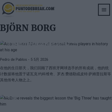
Skip
to
main
content
BJÖRN BORG
ATP
CARLOS ALCARAZ
阿尔卡拉斯迎来他23岁的生日，成为史上
年龄最小的顶级网球选手之一
Pedro de Pablos
- 5 5月 2026
在他的生日那天，我们回顾了西班牙网球选手的所有成就，他的统
计数据将他置于诺瓦克·约科维奇、罗杰·费德勒或皮特·萨姆普拉斯等
其他传奇人物之上。
ATP
JOHN MCENROE
麦肯罗揭示了“大三王”教给他的最重要
一课