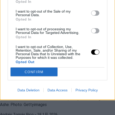
Opted In
I want to opt-out of the Sale of my
Personal Data.
Opted In
I want to opt-out of processing my
Personal Data for Targeted Advertising.
Opted In
ATP
CARLOS ALCARAZ
I want to opt-out of Collection, Use,
阿尔卡拉斯达到了百场大满贯比赛，赢得
Retention, Sale, and/or Sharing of my
Personal Data that Is Unrelated with the
了87场比赛，仅次于博格。
Purposes for which it was collected.
Opted Out
CONFIRM
Andrés Tomás Rico
- 23 1月 2026
ATP
CARLOS ALCARAZ
阿尔卡拉斯在大满贯赛事首轮无敌的数据
Data Deletion
Data Access
Privacy Policy
证实，与纳达尔、博格和艾什并驾齐驱
Andrés Tomás Rico
- 18 1月 2026