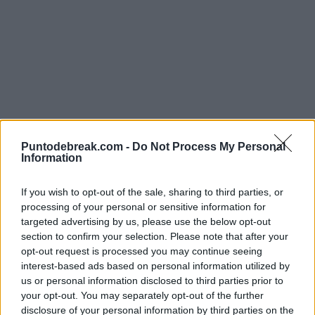
Puntodebreak.com -
Do Not Process My Personal
Image
Information
Andre Agassi要求关于
If you wish to opt-out of the sale, sharing to third parties, or
processing of your personal or sensitive information for
targeted advertising by us, please use the below opt-out
Carlos Alcaraz手腕更清
section to confirm your selection. Please note that after your
opt-out request is processed you may continue seeing
晰和沟通
interest-based ads based on personal information utilized by
us or personal information disclosed to third parties prior to
西班牙人的不适一直是通过他本人在社交媒体上发布的
your opt-out. You may separately opt-out of the further
disclosure of your personal information by third parties on the