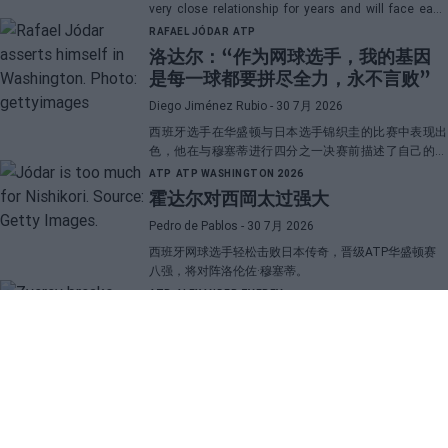
very close relationship for years and will face each
other in Washington in a duel that promises great
RAFAEL JÓDAR
ATP
emotions.
洛达尔：“作为网球选手，我的基因
是每一球都要拼尽全力，永不言败”
Diego Jiménez Rubio
- 30 7月 2026
西班牙选手在华盛顿与日本选手锦织圭的比赛中表现出
色，他在与穆塞蒂进行四分之一决赛前描述了自己的一
项伟大优势。
ATP
ATP WASHINGTON 2026
霍达尔对西岡太过强大
Pedro de Pablos
- 30 7月 2026
西班牙网球选手轻松击败日本传奇，晋级ATP华盛顿赛
八强，将对阵洛伦佐·穆塞蒂。
ATP
ALEXANDER ZVEREV
兹韦列夫揭示与“大三巨头”的差距，
并透露了他职业生涯中最困难的对手
Pedro de Pablos
- 29 7月 2026
这位德国网球选手比较了和纳达尔、费德勒以及德约科
维奇的比赛感受，并表示他更喜欢与阿尔卡拉斯对决胜
过与辛纳对阵。