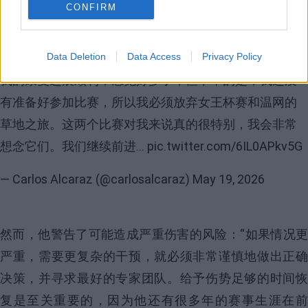
却是一个明智的决定：“如果只是要处理疼痛或炎症，并
CONFIRM
选择保守治疗而不考虑手术，那么这是一个明智的决
定，尽管这意味着错过了一些大满贯赛事。”
Data Deletion
Data Access
Privacy Policy
我的康复进展顺利，感觉好多了，但不幸的是，我还没
有准备好参加比赛，所以我必须放弃女王杯赛和温网的
草地之旅。这两个比赛对我来说真的很特别，我会非常
想念它们。我们继续前进...
pic.twitter.com/6IL0APkv5G
— Carlos Alcaraz (@carlosalcaraz)
May 19, 2026
然而，他警告了可能造成严重伤害的风险：“如果情况更
严重，需要更复杂的干预，就必须非常谨慎地做出正确
决策，并寻求最好的专家团队。给予伤势足够的时间恢
复是至关重要的，因为他还有很多年的赛事生涯在前