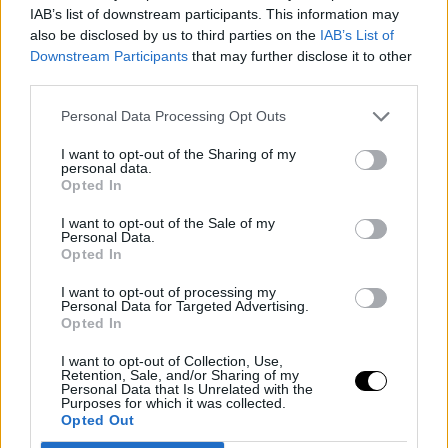
声明逐渐流传开来。首先，他证实了在
巴塞罗那
退出
IAB’s list of downstream participants. This information may
赛，并表示会尽最大努力尽快回归。然后是他在
Mutua
also be disclosed by us to third parties on the
IAB’s List of
Downstream Participants
that may further disclose it to other
Madrid Open
中的退赛，以及在La Caja Mágica赛场庆祝
third parties.
比赛时的第一次炸弹：他将放弃在罗马和法网的比赛。
Personal Data Processing Opt Outs
在巴黎大满贯比赛即将开始时，他发布了最新声明：不
I want to opt-out of the Sharing of my
参加女王杯赛和温网。
personal data.
Opted In
但在所有这些声明中，并没有给出他手腕受伤的具体说
I want to opt-out of the Sale of my
Personal Data.
明。他和他的团队保持沉默，这一点阿加西无法理解。
Opted In
“如果这是一种腱鞘炎，那是一种明确的炎症，比如背缘
I want to opt-out of processing my
囊炎或者类似腕管综合症的问题？具体是什么情况，有
Personal Data for Targeted Advertising.
Opted In
哪些治疗选择？我对他现在确切的情况并不清楚。”
I want to opt-out of Collection, Use,
Retention, Sale, and/or Sharing of my
尽管如此，这位曾位居世界第一的选手认为，Alcaraz及
Personal Data that Is Unrelated with the
Purposes for which it was collected.
其团队的保守选择虽然导致错过了两个大满贯赛事，但
Opted Out