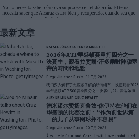
最新文章
RAFAEL JÓDAR
LORENZO MUSETTI
2026年ATP華盛頓賽單打四分之一
決賽中，觀看拉斐爾·汗多爾對陣穆塞
蒂的時間和地點
Diego Jiménez Rubio
- 31 7月 2026
我们深入解释了您应该了解的所有细节，以便观看2026
年华盛顿ATP 500赛季四分之一决赛中拉法·霍达尔和洛
伦佐·穆塞蒂之间的直播对决。
ALEX DE MIÑAUR
CRUZ HEWITT
德米诺尔赞扬克鲁兹·休伊特在他们在
华盛顿的比赛之前：“作为前世界第
一的儿子从事网球并不容易”
Diego Jiménez Rubio
- 30 7月 2026
Álex de Miñaur and Cruz Hewitt have maintained a