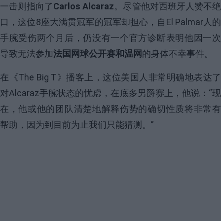
一击则指向了
Carlos Alcaraz
。尽管他对西班牙人赞不
口，这位8座大满贯冠军的冠军却担心，自El Palmar人的
手腕受伤两个月后，仍没有一个官方诊断表明他因一次
导致无法参加
法国网球公开赛和温网
的身体不幸事件。
在《The Big T》播客上，这位美国人非常明确地表达了
对Alcaraz手腕状态的忧虑，在底多男爵赛上，他说：“现
在，他或他的团队清楚地解释伤势的确切性质将非常有
帮助，因为到目前为止我们只能猜测。”