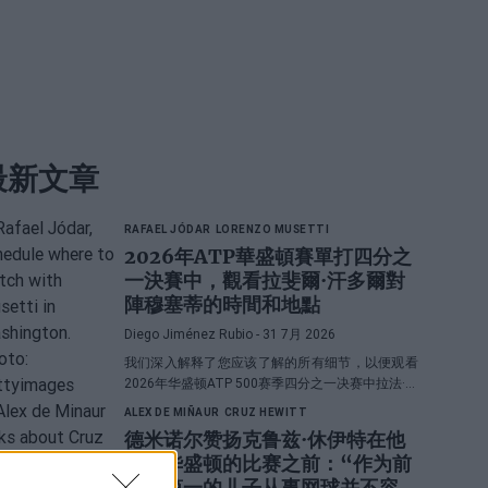
最新文章
RAFAEL JÓDAR
LORENZO MUSETTI
2026年ATP華盛頓賽單打四分之
一決賽中，觀看拉斐爾·汗多爾對
陣穆塞蒂的時間和地點
Diego Jiménez Rubio
- 31 7月 2026
我们深入解释了您应该了解的所有细节，以便观看
2026年华盛顿ATP 500赛季四分之一决赛中拉法·霍
达尔和洛伦佐·穆塞蒂之间的直播对决。
ALEX DE MIÑAUR
CRUZ HEWITT
德米诺尔赞扬克鲁兹·休伊特在他
们在华盛顿的比赛之前：“作为前
世界第一的儿子从事网球并不容