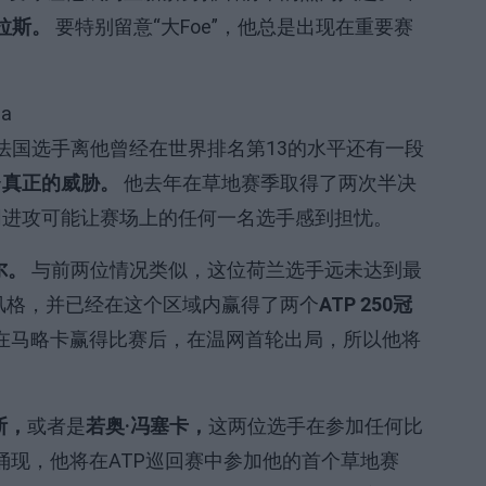
拉斯。
要特别留意“大Foe”，他总是出现在重要赛
法国选手离他曾经在世界排名第13的水平还有一段
个
真正的威胁。
他去年在草地赛季取得了两次半决
网进攻可能让赛场上的任何一名选手感到担忧。
尔。
与前两位情况类似，这位荷兰选手远未达到最
风格，并已经在这个区域内赢得了两个
ATP 250冠
在马略卡赢得比赛后，在温网首轮出局，所以他将
斯，
或者是
若奥·冯塞卡，
这两位选手在参加任何比
涌现，他将在ATP巡回赛中参加他的首个草地赛