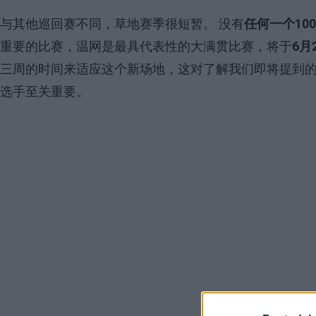
与其他巡回赛不同，草地赛季很短暂。 没有
任何一个10
重要的比赛，温网是最具代表性的大满贯比赛，将于
6月
三周的时间来适应这个新场地，这对了解我们即将提到
选手至关重要。