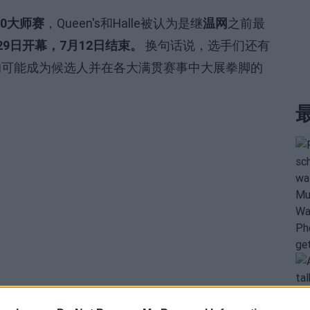
00大师赛
，Queen's和Halle被认为是继
温网
之前最
29日开幕，7月12日结束。
换句话说，选手们还有
的可能成为候选人并在各大满贯赛事中大展拳脚的