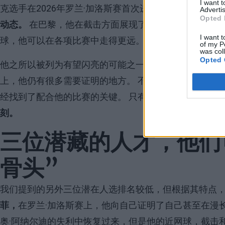
I want 
克选手在2026年罗兰·加洛斯赛首次进入大满贯赛事半
Advertis
Opted 
动态。
在巴黎，他在截击方面展现了令人难以置信的进
I want t
球，他可以在各项比赛中走得更远。
of my P
was col
Opted 
他之所以被列为有望闪亮的可能之一，是因为去年他在
上，他仍有很多需要证明的地方。 不过，这是他的一年
经找到了配合他的比赛的关键。 只有
20岁
的他是未来时
刻。
三位潜藏的人才，他们
骨头”
我们提到的另外三位潜在人选排名较低，但根据其特点，
菲，
在罗兰·加洛斯赛上，他向自己证明了自己甚至在漫
奥·阿纳尔迪的失利中恢复过来，但是他的近网球，截击