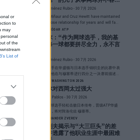
易”
Diego Jiménez Rubio
- 30 7月 2026
Álex de Miñaur and Cruz Hewitt have maintained
sonal or
a very close relationship for years and will face
ection to
each other in Washington in a duel that
ou may
RAFAEL JÓDAR
ATP
promises great emotions.
洛达尔：“作为网球选手，我的基
 personal
out of the
因是每一球都要拼尽全力，永不言
 downstream
败”
B’s List of
Diego Jiménez Rubio
- 30 7月 2026
西班牙选手在华盛顿与日本选手锦织圭的比赛中表
现出色，他在与穆塞蒂进行四分之一决赛前描述了
自己的一项伟大优势。
ATP
ATP WASHINGTON 2026
霍达尔对西岡太过强大
Pedro de Pablos
- 30 7月 2026
西班牙网球选手轻松击败日本传奇，晋级ATP华盛
顿赛八强，将对阵洛伦佐·穆塞蒂。
ATP
ALEXANDER ZVEREV
兹韦列夫揭示与“大三巨头”的差
距，并透露了他职业生涯中最困难
的对手