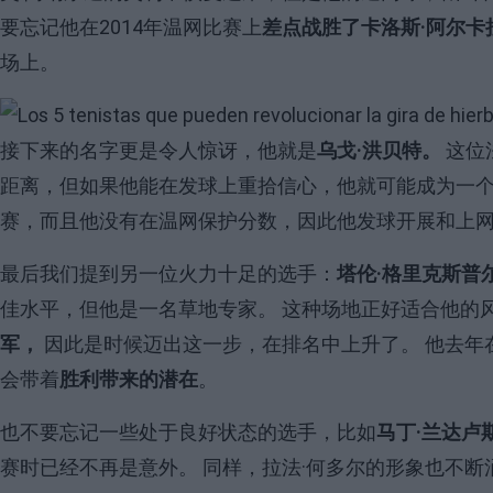
要忘记他在2014年温网比赛上
差点战胜了卡洛斯·阿尔卡
场上。
Image
接下来的名字更是令人惊讶，他就是
乌戈·洪贝特。
这位
距离，但如果他能在发球上重拾信心，他就可能成为一
赛，而且他没有在温网保护分数，因此他发球开展和上
最后我们提到另一位火力十足的选手：
塔伦·格里克斯普
佳水平，但他是一名草地专家。 这种场地正好适合他的
军，
因此是时候迈出这一步，在排名中上升了。 他去年
会带着
胜利带来的潜在
。
也不要忘记一些处于良好状态的选手，比如
马丁·兰达卢
赛时已经不再是意外。 同样，拉法·何多尔的形象也不断