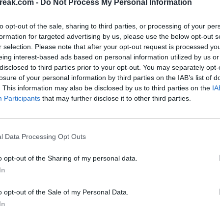
reak.com -
Do Not Process My Personal Information
温网走得更远
to opt-out of the sale, sharing to third parties, or processing of your per
formation for targeted advertising by us, please use the below opt-out s
r selection. Please note that after your opt-out request is processed y
上感到惊讶，但事实是
布布利克已经数月未达到最
eing interest-based ads based on personal information utilized by us or
disclosed to third parties prior to your opt-out. You may separately opt-
为他在2026年初赢得了香港冠军，并在2025年
losure of your personal information by third parties on the IAB’s list of
发球，挥洒力量，熟练使用切削球，并且拥有精湛
. This information may also be disclosed by us to third parties on the
IA
Participants
that may further disclose it to other third parties.
尔。
当然，他需要承担捍卫500积分的压力，但去
l Data Processing Opt Outs
他引起惊喜并在其他大满贯赛事中像过去一样
杀向决
o opt-out of the Sharing of my personal data.
In
o opt-out of the Sale of my Personal Data.
In
人物，谁知道甚至可能
进入ATP排名前十。
这位捷