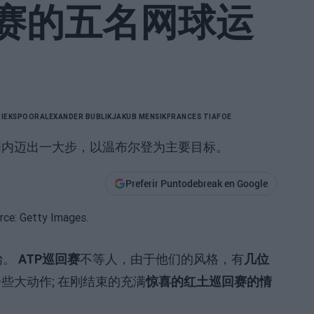
赛的五名网球运
RIEKSPOOR
ALEXANDER BUBLIK
JAKUB MENSIK
FRANCES TIAFOE
周内迈出一大步，以温布尔登为主要目标。
Preferir Puntodebreak en Google
始。
ATP巡回赛
不等人，由于他们的风格，有
几位
些大动作; 在刚结束的充满
惊喜的红土巡回赛的情