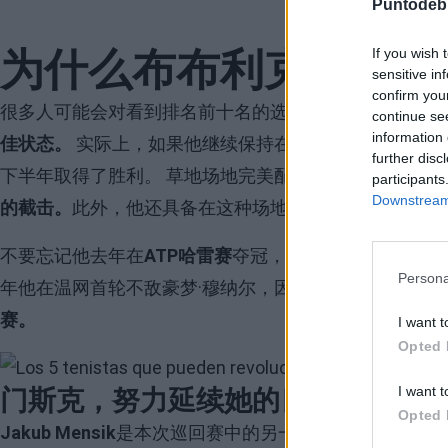
Puntodeb
为什么布布利克有望在
If you wish 
sensitive in
confirm you
很多人可能会对看到排名前十名的选手出现在这份名单
continue se
information 
佳状态。
实际上，如果他继续保持在世界前十名之列，是因
further disc
下半年取得了胜利。 草地场地完美配合他的技术：
出色
participants
Downstream 
的截击。
此外，他还具备在这种场地上所必需的魔力。
不要忘记他去年在
ATP哈雷赛
夺冠，击败了
扬尼克·辛纳
Persona
年他在温网首轮不敌豪梦·穆纳尔，因此2026年可能是
赛。
I want t
Opted 
Image
门斯克，努力延续她的良好状态
I want t
Opted 
Jakub Mensik
是本次巡回赛中的另一个有望引发轰动的