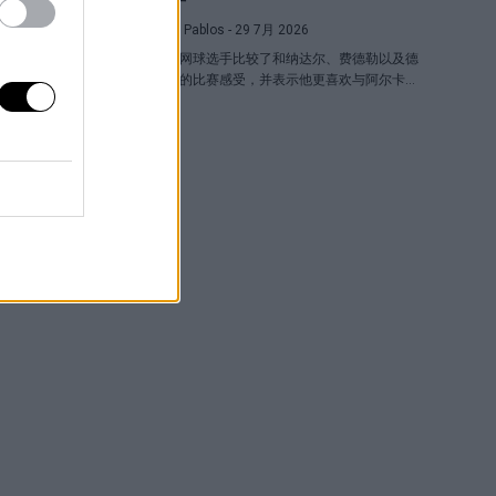
Pedro de Pablos
- 29 7月 2026
这位德国网球选手比较了和纳达尔、费德勒以及德
约科维奇的比赛感受，并表示他更喜欢与阿尔卡拉
斯对决胜过与辛纳对阵。