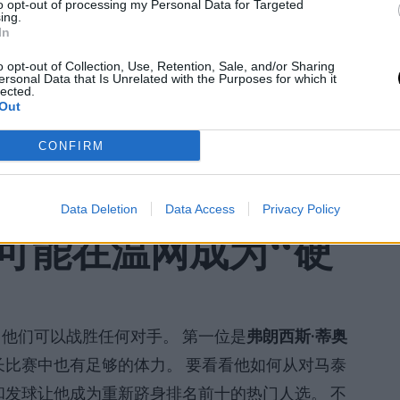
to opt-out of processing my Personal Data for Targeted
决赛，信心倍增，处于一种可能标志其事业
分水岭的
ing.
In
步，这对草地赛季至关重要，如果他依靠出色的发
o opt-out of Collection, Use, Retention, Sale, and/or Sharing
ersonal Data that Is Unrelated with the Purposes for which it
lected.
Out
整个草地赛季中仅获得了
4场胜利，
因此在这种场地
，他已经在多哈击败了扬尼克·辛纳尔，他的思想已
CONFIRM
代的选手之一，因此这个巡回赛可能是他的
巅峰时
Data Deletion
Data Access
Privacy Policy
可能在温网成为“硬
他们可以战胜任何对手。 第一位是
弗朗西斯·蒂奥
长比赛中也有足够的体力。 要看看他如何从对马泰
和发球让他成为重新跻身排名前十的热门人选。 不