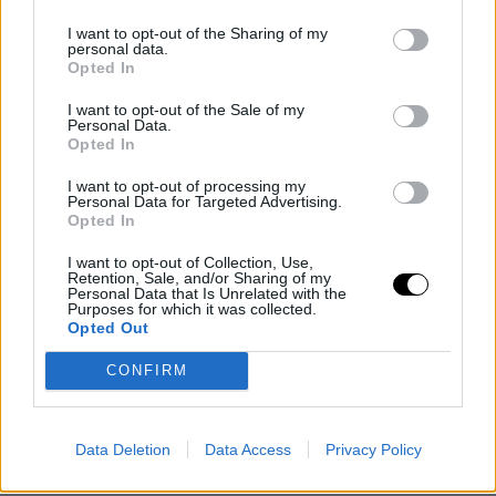
I want to opt-out of the Sharing of my
personal data.
Opted In
I want to opt-out of the Sale of my
Il n. 7 Taylor Fritz farà il suo debutto nella stagione su
Personal Data.
Opted In
terra al ATP 250 di Ginevra e lo farà anche nel doppio,
I want to opt-out of processing my
facendo coppia con il n. 21 Learner Tien per la prima
Personal Data for Targeted Advertising.
Opted In
volta.
I want to opt-out of Collection, Use,
Retention, Sale, and/or Sharing of my
Personal Data that Is Unrelated with the
I due nativi della Southern California hanno allenato
Purposes for which it was collected.
Opted Out
insieme a Carson, ma non hanno ancora giocato
insieme o l'uno contro l'altro nel circuito.
CONFIRM
pic.twitter.com/kiYjNtvAAT
Data Deletion
Data Access
Privacy Policy
— Parsa (@Parsa_Nemati)
7 maggio 2026