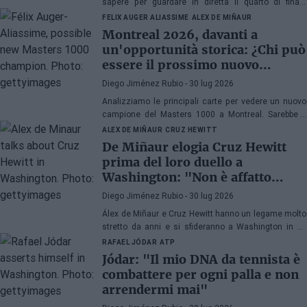
sapere per guardare in diretta il quarto di finale
dell'ATP 500 a Washington 2026 tra Rafa Jódar e
FELIX AUGER ALIASSIME
ALEX DE MIÑAUR
Lorenzo Musetti.
Montreal 2026, davanti a
un'opportunità storica: ¿Chi può
essere il prossimo nuovo
campione di Masters 1000?
Diego Jiménez Rubio
- 30 lug 2026
Analizziamo le principali carte per vedere un nuovo
campione del Masters 1000 a Montreal. Sarebbe il
quinto anno consecutivo con un vincitore esordiente
ALEX DE MIÑAUR
CRUZ HEWITT
in Canada.
De Miñaur elogia Cruz Hewitt
prima del loro duello a
Washington: "Non è affatto
facile dedicarsi al tennis essendo
Diego Jiménez Rubio
- 30 lug 2026
figlio di un ex numero 1 del
Álex de Miñaur e Cruz Hewitt hanno un legame molto
mondo"
stretto da anni e si sfideranno a Washington in un
duello che promette grandi emozioni.
RAFAEL JÓDAR
ATP
Jódar: "Il mio DNA da tennista è
combattere per ogni palla e non
arrendermi mai"