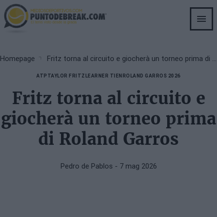
Skip
to
main
content
Breadcrumb
Homepage
Fritz torna al circuito e giocherà un torneo prima di Roland Garros
ATP
TAYLOR FRITZ
LEARNER TIEN
ROLAND GARROS 2026
Fritz torna al circuito e
giocherà un torneo prima
di Roland Garros
Pedro de Pablos
- 7 mag 2026