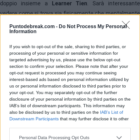
doppio insieme a
Learner Tien
. Sarà interessante
vedere come si trova sia fisicamente che mentalmente
dopo essersi separato anche dalla sua compagna
Puntodebreak.com -
Do Not Process My Personal
Information
Morgan Riddle qualche settimana fa.
If you wish to opt-out of the sale, sharing to third parties, or
processing of your personal or sensitive information for
targeted advertising by us, please use the below opt-out
section to confirm your selection. Please note that after your
opt-out request is processed you may continue seeing
interest-based ads based on personal information utilized by
us or personal information disclosed to third parties prior to
your opt-out. You may separately opt-out of the further
disclosure of your personal information by third parties on the
IAB’s list of downstream participants. This information may
also be disclosed by us to third parties on the
IAB’s List of
Downstream Participants
that may further disclose it to other
third parties.
Personal Data Processing Opt Outs