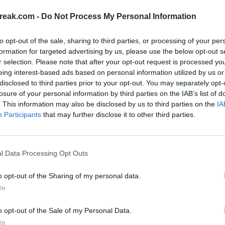
reak.com -
Do Not Process My Personal Information
to opt-out of the sale, sharing to third parties, or processing of your per
formation for targeted advertising by us, please use the below opt-out s
r selection. Please note that after your opt-out request is processed y
eing interest-based ads based on personal information utilized by us or
disclosed to third parties prior to your opt-out. You may separately opt-
losure of your personal information by third parties on the IAB’s list of
. This information may also be disclosed by us to third parties on the
IA
Participants
that may further disclose it to other third parties.
nacce per Jódar
di serie a Roland
l Data Processing Opt Outs
o opt-out of the Sharing of my personal data.
In
sto
numero 32
, poiché Brandon Nakashima e Ugo
o opt-out of the Sale of my Personal Data.
quasi obbligato a ottenere (almeno) una vittoria,
In