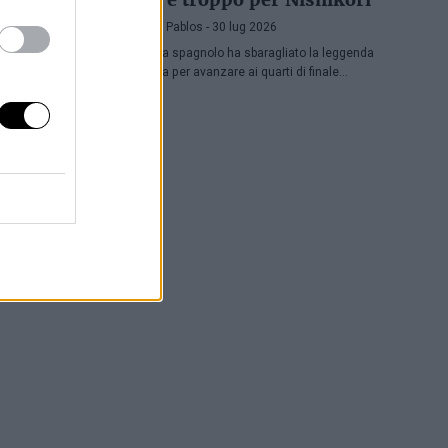
Pedro de Pablos
- 30 lug 2026
Il tennista spagnolo ha sbaragliato la leggenda
nipponica per avanzare ai quarti di finale
dell'ATP Washington, dove affronterà Lorenzo
Musetti.