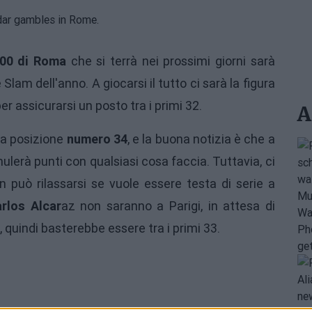
00 di Roma
che si terrà nei prossimi giorni sarà
Slam dell'anno. A giocarsi il tutto ci sarà la figura
er assicurarsi un posto tra i primi 32.
A
la posizione
numero 34
, e la buona notizia è che a
lerà punti con qualsiasi cosa faccia. Tuttavia, ci
on può rilassarsi se vuole essere testa di serie a
rlos Alcar
az
non saranno a Parigi, in attesa di
 quindi basterebbe essere tra i primi 33.