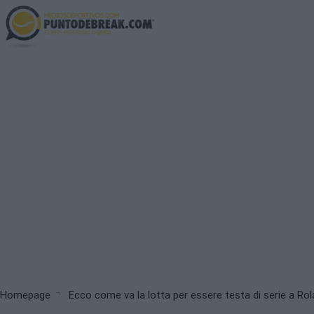
Skip
to
main
content
Breadcrumb
Homepage
Ecco come va la lotta per essere testa di serie a Ro