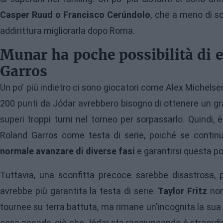
Casper Ruud o Francisco Cerúndolo
, che a meno di s
addirittura migliorarla dopo Roma.
Munar ha poche possibilità di e
Garros
Un po' più indietro ci sono giocatori come Alex Michelse
200 punti da Jódar avrebbero bisogno di ottenere un gr
superi troppi turni nel torneo per sorpassarlo. Quindi, 
Roland Garros come testa di serie, poiché se continu
normale avanzare di diverse fasi
e garantirsi questa po
Tuttavia, una sconfitta precoce sarebbe disastrosa, 
avrebbe più garantita la testa di serie.
Taylor Fritz
non
tournee su terra battuta, ma rimane un'incognita la s
cosa accada, ciò che Jódar sta raggiungendo è straordi