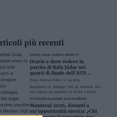
rticoli più recenti
RAFAEL JÓDAR
LORENZO MUSETTI
Orario e dove vedere la
partita di Rafa Jódar nei
quarti di finale dell'ATP
Washington 2026 contro
Diego Jiménez Rubio
- 31 lug 2026
Musetti
Spieghiamo in dettaglio tutti gli elementi che
devi sapere per guardare in diretta il quarto di
finale dell'ATP 500 a Washington 2026 tra Rafa
FELIX AUGER ALIASSIME
ALEX DE MIÑAUR
Jódar e Lorenzo Musetti.
Montreal 2026, davanti a
un'opportunità storica: ¿Chi
può essere il prossimo nuovo