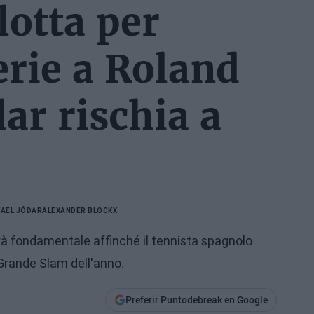
lotta per
erie a Roland
ar rischia a
AEL JÓDAR
ALEXANDER BLOCKX
arà fondamentale affinché il tennista spagnolo
Grande Slam dell'anno.
Preferir Puntodebreak en Google