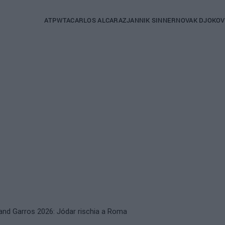
Main
ATP
WTA
CARLOS ALCARAZ
JANNIK SINNER
NOVAK DJOKOV
navigation
(italian)
land Garros 2026: Jódar rischia a Roma