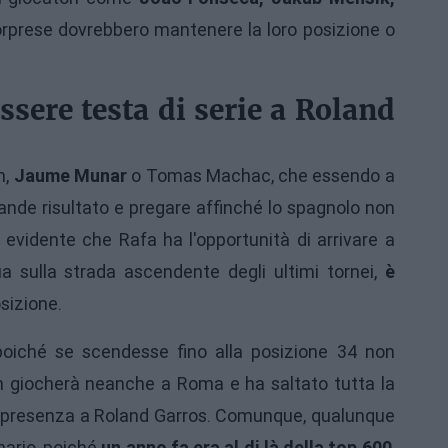
orprese dovrebbero mantenere la loro posizione o
ssere testa di serie a Roland
n,
Jaume Munar
o Tomas Machac, che essendo a
ande risultato e pregare affinché lo spagnolo non
è evidente che Rafa ha l'opportunità di arrivare a
a sulla strada ascendente degli ultimi tornei,
è
sizione.
poiché se scendesse fino alla posizione 34 non
 giocherà neanche a Roma e ha saltato tutta la
ua presenza a Roland Garros. Comunque, qualunque
nario, poiché
un anno fa era al di là della top 600
,