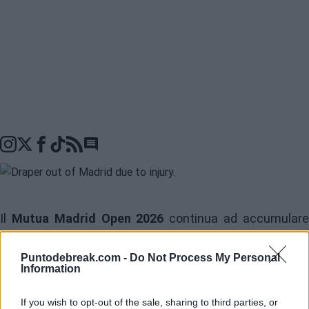
Go to comments seciton
Il
Mutua Madrid Open 2026
continua ad accumular
assenze prima dell'inizio del tabellone principale.
Puntodebreak.com -
Do Not Process My Personal
L'ultima, forse più attesa, riguarda un giocatore che
Information
sembra non riuscire a riprendersi dai suoi fastidi,
If you wish to opt-out of the sale, sharing to third parties, or
ritiratosi a Barcellona la scorsa settimana e che ha