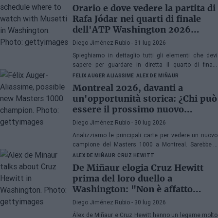
Orario e dove vedere la partita di
Rafa Jódar nei quarti di finale
dell'ATP Washington 2026
contro Musetti
Diego Jiménez Rubio
- 31 lug 2026
Spieghiamo in dettaglio tutti gli elementi che devi
sapere per guardare in diretta il quarto di finale
dell'ATP 500 a Washington 2026 tra Rafa Jódar e
FELIX AUGER ALIASSIME
ALEX DE MIÑAUR
Lorenzo Musetti.
Montreal 2026, davanti a
un'opportunità storica: ¿Chi può
essere il prossimo nuovo
campione di Masters 1000?
Diego Jiménez Rubio
- 30 lug 2026
Analizziamo le principali carte per vedere un nuovo
campione del Masters 1000 a Montreal. Sarebbe il
quinto anno consecutivo con un vincitore esordiente
ALEX DE MIÑAUR
CRUZ HEWITT
in Canada.
De Miñaur elogia Cruz Hewitt
prima del loro duello a
Washington: "Non è affatto
facile dedicarsi al tennis essendo
Diego Jiménez Rubio
- 30 lug 2026
figlio di un ex numero 1 del
Álex de Miñaur e Cruz Hewitt hanno un legame molto