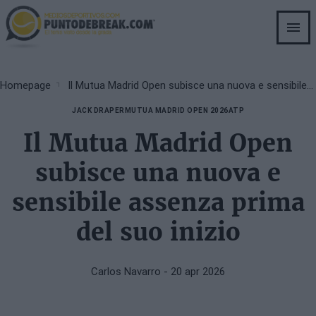
Skip
to
main
content
Breadcrumb
Homepage
Il Mutua Madrid Open subisce una nuova e sensibile assenza prima del suo inizio
JACK DRAPER
MUTUA MADRID OPEN 2026
ATP
Il Mutua Madrid Open
subisce una nuova e
sensibile assenza prima
del suo inizio
Carlos Navarro
- 20 apr 2026