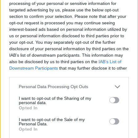
processing of your personal or sensitive information for
atteso fino all'ultimo momento per poter giocare. Alla
targeted advertising by us, please use the below opt-out
section to confirm your selection. Please note that after your
fine,
Jack Draper
non parteciperà alla competizione
opt-out request is processed you may continue seeing
nella capitale spagnola, perdendo così una significativa
interest-based ads based on personal information utilized by
us or personal information disclosed to third parties prior to
quantità di punti e scendendo almeno al
#46 del
your opt-out. You may separately opt-out of the further
ranking ATP
. Tempi difficili per il britannico, che non
disclosure of your personal information by third parties on the
IAB’s list of downstream participants. This information may
riesce a trovare il modo di mettere a punto il suo fisico e
also be disclosed by us to third parties on the
IAB’s List of
dimenticare le vecchie infortuni.
Downstream Participants
that may further disclose it to other
third parties.
This is an automatic translation. You can read the
Personal Data Processing Opt Outs
original news,
El Mutua Madrid Open sufre una nueva 
I want to opt-out of the Sharing of my
sensible baja antes de su inicio
personal data.
Opted In
I want to opt-out of the Sale of my
Personal Data.
Opted In