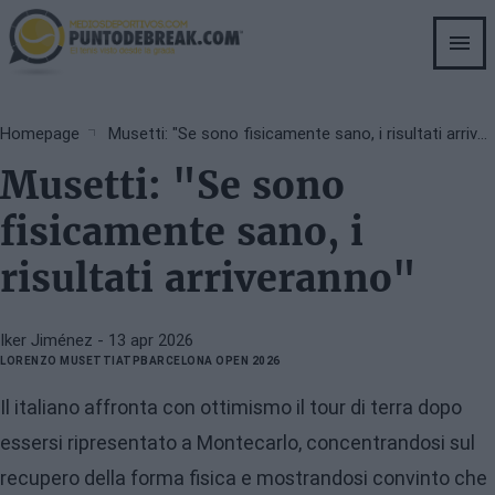
Skip
to
main
content
Breadcrumb
Homepage
Musetti: "Se sono fisicamente sano, i risultati arriveranno"
Musetti: "Se sono
fisicamente sano, i
risultati arriveranno"
Iker Jiménez
- 13 apr 2026
LORENZO MUSETTI
ATP
BARCELONA OPEN 2026
Il italiano affronta con ottimismo il tour di terra dopo
essersi ripresentato a Montecarlo, concentrandosi sul
recupero della forma fisica e mostrandosi convinto che