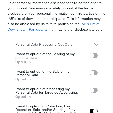
us or personal information disclosed to third parties prior to
è qui che ho mostrato il mio miglior livello durante tutta
your opt-out. You may separately opt-out of the further
disclosure of your personal information by third parties on the
la mia carriera. Penso di starmi preparando bene per
IAB’s list of downstream participants. This information may
competere qui e quello è l'obiettivo principale".
also be disclosed by us to third parties on the
IAB’s List of
Downstream Participants
that may further disclose it to other
third parties.
"Ma per me la priorità è tornare a sentirmi sano e
fisicamente pronto a competere, ed è proprio come mi
Personal Data Processing Opt Outs
sento in questo momento, quindi sono felice per questo.
I want to opt-out of the Sharing of my
personal data.
Penso che i risultati arriveranno, quindi non ho fretta".
Opted In
Il lavoro dietro a un
I want to opt-out of the Sale of my
Personal Data.
Opted In
infortunio
I want to opt-out of processing my
"Gli altri giocano, vincono
Personal Data for Targeted Advertising.
Opted In
e ti superano nel ranking,
I want to opt-out of Collection, Use,
ma penso che l'unico modo
Retention, Sale, and/or Sharing of my