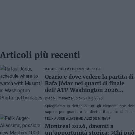
Articoli più recenti
RAFAEL JÓDAR
LORENZO MUSETTI
Orario e dove vedere la partita di
Rafa Jódar nei quarti di finale
dell'ATP Washington 2026
contro Musetti
Diego Jiménez Rubio
- 31 lug 2026
Spieghiamo in dettaglio tutti gli elementi che devi
sapere per guardare in diretta il quarto di finale
dell'ATP 500 a Washington 2026 tra Rafa Jódar e
FELIX AUGER ALIASSIME
ALEX DE MIÑAUR
Lorenzo Musetti.
Montreal 2026, davanti a
un'opportunità storica: ¿Chi può