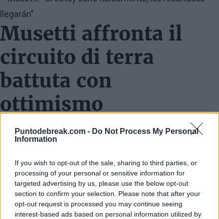
Musetti affronta il
circuito di terra
battuta con
ottimismo
"A Montecarlo era praticamente la mia prima partita
Puntodebreak.com -
Do Not Process My Personal
dopo alcuni mesi dall'Australia, quindi non è stato facile
Information
ritrovare il ritmo della competizione. Penso che Valentin
If you wish to opt-out of the sale, sharing to third parties, or
abbia giocato davvero molto bene, come ha dimostrato
processing of your personal or sensitive information for
targeted advertising by us, please use the below opt-out
anche nelle semifinali, quindi un grande complimento a
section to confirm your selection. Please note that after your
lui per aver ottenuto un risultato del genere. Penso che
opt-out request is processed you may continue seeing
interest-based ads based on personal information utilized by
sulla terra probabilmente giochi il mio miglior tennis ed