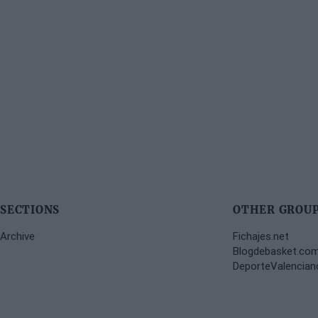
SECTIONS
OTHER GROUP
Archive
Fichajes.net
Blogdebasket.co
DeporteValencia