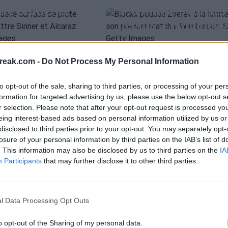
tre Sinner et
à la limite pour ses
débuts à Wimbled
KX
ATP
 30 juin 2026
Pedro de Pablos
- 30 juin 2026
reak.com -
Do Not Process My Personal Information
ALEXANDER BLOCKX
ATP
demandera
is allemand a répondu à
pensation
Le motif surréalist
to opt-out of the sale, sharing to third parties, or processing of your per
rprenante lors d'une
que à Roland
pour lequel Blockx 
formation for targeted advertising by us, please use the below opt-out s
sse et a parlé de ses
r selection. Please note that after your opt-out request is processed y
our sa
dû se retirer de
mbledon.
eing interest-based ads based on personal information utilized by us or
ATP
ROLAND GARROS 2026
Roland Garros
disclosed to third parties prior to your opt-out. You may separately opt-
Ainsi se présente l
EV
ALEXANDER BLOCKX
losure of your personal information by third parties on the IAB’s list of
course pour être tê
ait ses
. This information may also be disclosed by us to third parties on the
IA
bio
- 27 mai 2026
Diego Jiménez Rubio
- 26 mai 2026
de série à Roland
Participants
that may further disclose it to other third parties.
et freine
Garros 2026 : Jódar
u jeune Blockx
prend des risques 
l Data Processing Opt Outs
Rome
o opt-out of the Sharing of my personal data.
bio
- 10 mai 2026