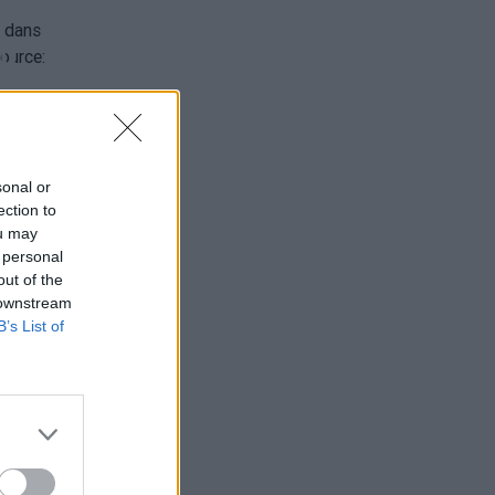
on
e
sonal or
a
ection to
ou may
 personal
out of the
a
 downstream
te
B’s List of
à