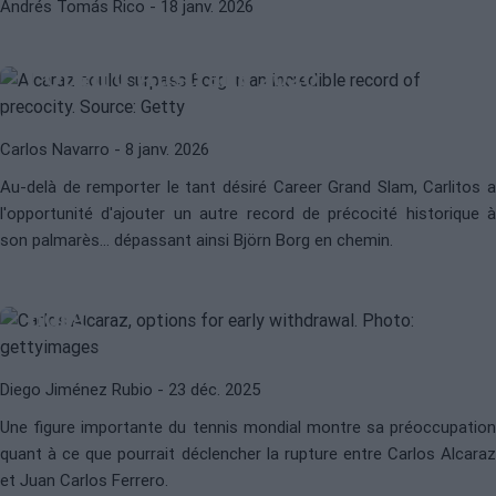
Andrés Tomás Rico
- 18 janv. 2026
Alcaraz et la possibilité de battre un
incroyable record de précocité à
l'Open d'Australie 2026
Carlos Navarro
- 8 janv. 2026
Au-delà de remporter le tant désiré Career Grand Slam, Carlitos a
l'opportunité d'ajouter un autre record de précocité historique à
CARLOS ALCARAZ
ATP
son palmarès... dépassant ainsi Björn Borg en chemin.
Je crains qu'Alcaraz ne se retire du
tennis très jeune, comme l'a fait
Borg
Diego Jiménez Rubio
- 23 déc. 2025
Une figure importante du tennis mondial montre sa préoccupation
BJÖRN BORG
AUTOBIOGRAFÍA
quant à ce que pourrait déclencher la rupture entre Carlos Alcaraz
Le grand regret de Borg : "Avoir
et Juan Carlos Ferrero.