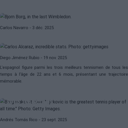
abandonné le tennis était une
CARLOS ALCARAZ
ATP
décision stupide"
Alcaraz et les données qui le
soutiennent comme candidat au
Carlos Navarro
- 3 déc. 2025
meilleur joueur de tennis de
l'histoire
Diego Jiménez Rubio
- 19 nov. 2025
L'espagnol figure parmi les trois meilleurs tennismen de tous les
temps à l'âge de 22 ans et 6 mois, présentant une trajectoire
ATP
NOVAK DJOKOVIC
mémorable.
Borg a une certitude : "Djokovic est
le plus grand joueur de tennis de
tous les temps"
Andrés Tomás Rico
- 23 sept. 2025