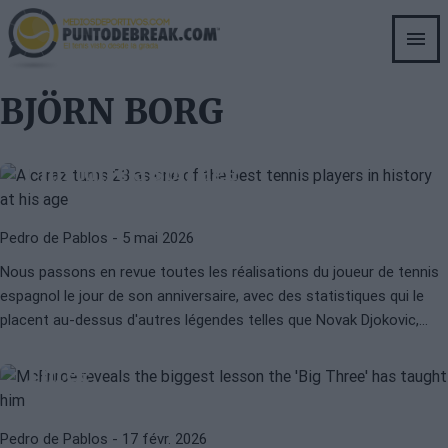
ATP
CARLOS ALCARAZ
Skip
Alcaraz celebrates 23 years as one
to
main
of the best tennis players in history
content
at his age Translation: Alcaraz
BJÖRN BORG
célèbre 23 ans comme l'un des
meilleurs joueurs de tennis de
l'histoire à son âge
Pedro de Pablos
- 5 mai 2026
Nous passons en revue toutes les réalisations du joueur de tennis
ATP
JOHN MCENROE
espagnol le jour de son anniversaire, avec des statistiques qui le
McEnroe dévoile la plus grande
placent au-dessus d'autres légendes telles que Novak Djokovic,
leçon que lui a enseignée le 'Big
Roger Federer ou Pete Sampras.
Three'
Pedro de Pablos
- 17 févr. 2026