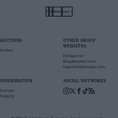
Pagination
1
2
Next
Last »
Page
Page
Next
Last
page
page
SECTIONS
OTHER GROUP
WEBSITES
Archive
Fichajes.net
Blogdebasket.com
DeporteValenciano.com
INFORMATION
SOCIAL NETWORKS
Contact
Publicity