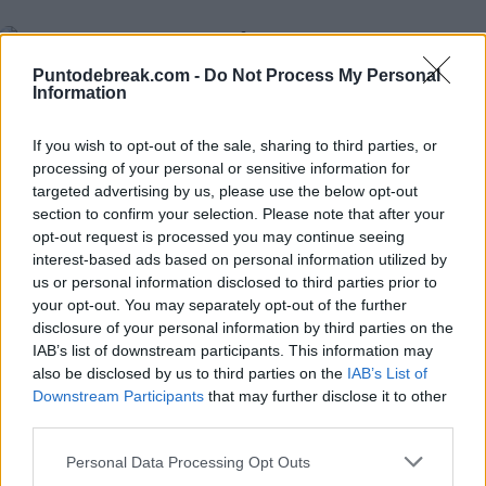
finales de Grand Chelem
ATP
CARLOS ALCARAZ
Puntodebreak.com -
Do Not Process My Personal
Diego Jiménez Rubio
- 30 janv. 2026
Alcaraz dépasse Borg et est déjà le
Information
troisième joueur de l'histoire avec
le plus de victoires en Grand
If you wish to opt-out of the sale, sharing to third parties, or
processing of your personal or sensitive information for
Chelems avant ses 23 ans
targeted advertising by us, please use the below opt-out
section to confirm your selection. Please note that after your
opt-out request is processed you may continue seeing
Andrés Tomás Rico
- 27 janv. 2026
interest-based ads based on personal information utilized by
us or personal information disclosed to third parties prior to
your opt-out. You may separately opt-out of the further
disclosure of your personal information by third parties on the
IAB’s list of downstream participants. This information may
also be disclosed by us to third parties on the
IAB’s List of
Downstream Participants
that may further disclose it to other
third parties.
Personal Data Processing Opt Outs