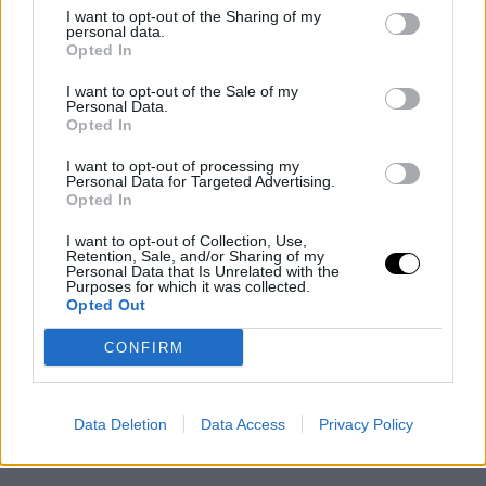
I want to opt-out of the Sharing of my
personal data.
Opted In
I want to opt-out of the Sale of my
Personal Data.
Opted In
ATP
CARLOS ALCARAZ
I want to opt-out of processing my
Personal Data for Targeted Advertising.
Alcaraz atteint les 100 matchs en
Opted In
Grand Chelem avec 87 victoires et
I want to opt-out of Collection, Use,
seul Borg le dépasse
Retention, Sale, and/or Sharing of my
Personal Data that Is Unrelated with the
Purposes for which it was collected.
ATP
CARLOS ALCARAZ
Opted Out
Andrés Tomás Rico
- 23 janv. 2026
Le fait confirmant l'invincibilité
CONFIRM
d'Alcaraz aux premiers tours du
Grand Chelem qui le met à égalité
avec Nadal, Borg et Ashe
Data Deletion
Data Access
Privacy Policy
CARLOS ALCARAZ
OPEN DE AUSTRALIA 2026