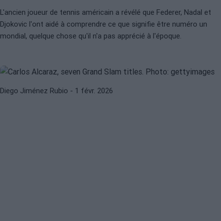
L'ancien joueur de tennis américain a révélé que Federer, Nadal et
CARLOS ALCARAZ
ATP
Djokovic l'ont aidé à comprendre ce que signifie être numéro un
Alcaraz est le plus jeune de
mondial, quelque chose qu'il n'a pas apprécié à l'époque.
l'histoire à remporter 7 titres du
Grand Chelem
Diego Jiménez Rubio
- 1 févr. 2026