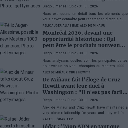
contre Musetti
Diego Jiménez Rubio
- 31 juil. 2026
Nous expliquons en détail tous les éléments que
vous devez connaître pour regarder en direct le quart
de finale de l'ATP 500 Washington 2026 entre Rafa
FELIX AUGER ALIASSIME
ALEX DE MIÑAUR
Jódar et Lorenzo Musetti.
Montréal 2026, devant une
opportunité historique : Qui
peut être le prochain nouveau
champion du Masters 1000 ?
Diego Jiménez Rubio
- 30 juil. 2026
Nous analysons quelles sont les principales cartes
pour voir un nouveau champion du Masters 1000 à
Montréal. Ce serait la cinquième année consécutive
ALEX DE MIÑAUR
CRUZ HEWITT
avec un vainqueur inédit au Canada.
De Miñaur fait l'éloge de Cruz
Hewitt avant leur duel à
Washington : "Il n'est pas facile
de se consacrer au tennis en
Diego Jiménez Rubio
- 30 juil. 2026
étant le fils d'un ancien numéro
Álex de Miñaur and Cruz Hewitt have maintained a
1 mondial"
very close relationship for years and they will face
each other in Washington in a match that promises
RAFAEL JÓDAR
ATP
great emotions.
Jódar : "Mon ADN en tant que