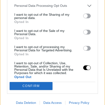
THAT FIRST TITLE FEELING 🤩
Personal Data Processing Opt Outs
I want to opt-out of the Sharing of my
Robin Montgomery remporte le titre
@LibemaOpen
en
personal data.
Opted In
raison du retrait de Krejcikova.
#libemaopen
pic.twitter.com/OztmuZtOPW
I want to opt-out of the Sale of my
Personal Data.
Opted In
— wta (@WTA)
14 juin 2026
I want to opt-out of processing my
Personal Data for Targeted Advertising.
Opted In
Le calvaire des
I want to opt-out of Collection, Use,
Retention, Sale, and/or Sharing of my
Personal Data that Is Unrelated with the
blessures de
Purposes for which it was collected.
Opted Out
Krejcikova
CONFIRM
Malgré cette
fin aigre-douce
, il ne faut pas négliger le
bon niveau auquel jouait Robin, s'appuyant sur son
Data Deletion
Data Access
Privacy Policy