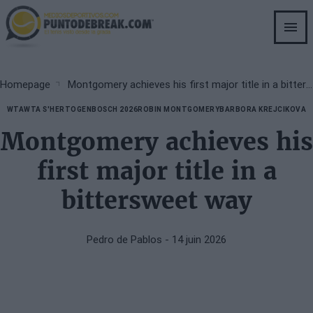
Skip
to
main
content
Breadcrumb
Homepage
Montgomery achieves his first major title in a bittersweet way
WTA
WTA S'HERTOGENBOSCH 2026
ROBIN MONTGOMERY
BARBORA KREJCIKOVA
Montgomery achieves his
first major title in a
bittersweet way
Pedro de Pablos
- 14 juin 2026