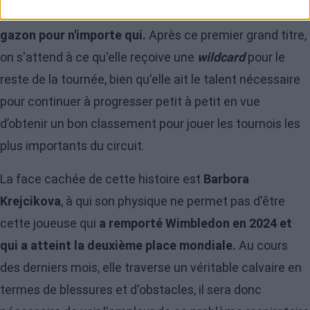
service et démontrant qu'
elle est une menace sur
gazon pour n'importe qui.
Après ce premier grand titre,
on s'attend à ce qu'elle reçoive une
wildcard
pour le
reste de la tournée, bien qu'elle ait le talent nécessaire
pour continuer à progresser petit à petit en vue
d’obtenir un bon classement pour jouer les tournois les
plus importants du circuit.
La face cachée de cette histoire est
Barbora
Krejcikova
, à qui son physique ne permet pas d'être
cette joueuse qui
a remporté Wimbledon en 2024 et
qui a atteint la deuxième place mondiale.
Au cours
des derniers mois, elle traverse un véritable calvaire en
termes de blessures et d'obstacles, il sera donc