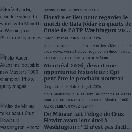
RAFAEL JÓDAR
LORENZO MUSETTI
Horaire et lieu pour regarder le
match de Rafa Jódar en quarts de
finale de l'ATP Washington 2026
contre Musetti
Diego Jiménez Rubio
- 31 juil. 2026
Nous expliquons en détail tous les éléments que
vous devez connaître pour regarder en direct le quart
de finale de l'ATP 500 Washington 2026 entre Rafa
FELIX AUGER ALIASSIME
ALEX DE MIÑAUR
Jódar et Lorenzo Musetti.
Montréal 2026, devant une
opportunité historique : Qui
peut être le prochain nouveau
champion du Masters 1000 ?
Diego Jiménez Rubio
- 30 juil. 2026
Nous analysons quelles sont les principales cartes
pour voir un nouveau champion du Masters 1000 à
Montréal. Ce serait la cinquième année consécutive
ALEX DE MIÑAUR
CRUZ HEWITT
avec un vainqueur inédit au Canada.
De Miñaur fait l'éloge de Cruz
Hewitt avant leur duel à
Washington : "Il n'est pas facile