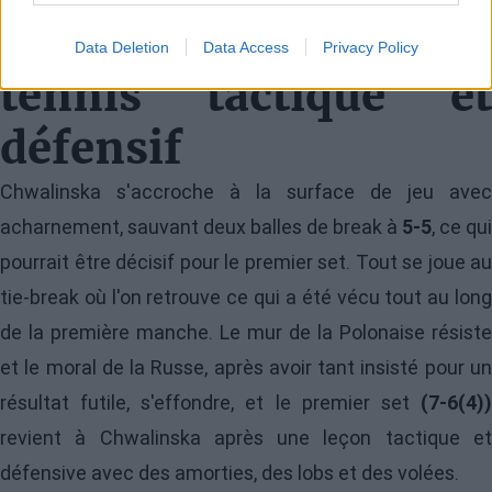
un hommage au
Data Deletion
Data Access
Privacy Policy
tennis tactique et
défensif
Chwalinska s'accroche à la surface de jeu avec
acharnement, sauvant deux balles de break à
5-5
, ce qui
pourrait être décisif pour le premier set. Tout se joue au
tie-break où l'on retrouve ce qui a été vécu tout au long
de la première manche. Le mur de la Polonaise résiste
et le moral de la Russe, après avoir tant insisté pour un
résultat futile, s'effondre, et le premier set
(7-6(4))
revient à Chwalinska après une leçon tactique et
défensive avec des amorties, des lobs et des volées.