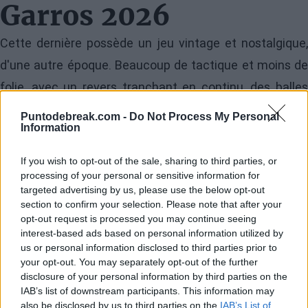
Garros 2026
Cette dernière possède un jeu vintage et nostalgique,
d'une autre époque. Beaucoup de tactique et moins de
folie, avec un revers tranchant en continu, des balles
hautes et lourdes qui étouffent l'adversaire. Ce type de
Puntodebreak.com -
Do Not Process My Personal
Information
tennis n'est plus aussi répandu de nos jours où la
puissance, la vitesse et les points courts sont
If you wish to opt-out of the sale, sharing to third parties, or
privilégiés, mais la Polonaise, présente en demi-finales
processing of your personal or sensitive information for
targeted advertising by us, please use the below opt-out
pour une raison, dicte le jeu. Toujours une balle de plus,
section to confirm your selection. Please note that after your
ce qui finit par perturber Schneider, malgré le fait qu'elle
opt-out request is processed you may continue seeing
interest-based ads based on personal information utilized by
joue également le meilleur tennis de sa carrière.
us or personal information disclosed to third parties prior to
your opt-out. You may separately opt-out of the further
Elle brise au début du premier set, et malgré une petite
disclosure of your personal information by third parties on the
IAB’s list of downstream participants. This information may
faute qui coûte le break, elle reprend sa routine, à savoir
also be disclosed by us to third parties on the
IAB’s List of