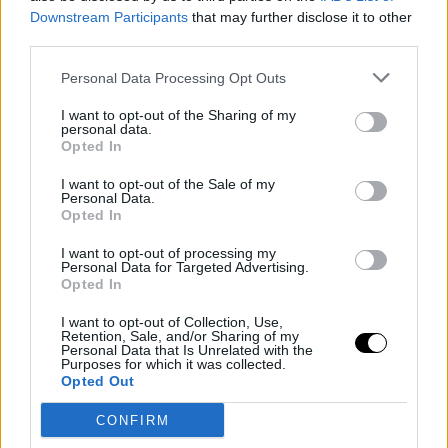
: balle après balle. La Russe ne se laisse pas abattre et
Downstream Participants
that may further disclose it to other
third parties.
reste agressive, son coup droit est incisif, mais
Chwalinska prend de plus en plus de plaisir. La situation
Personal Data Processing Opt Outs
et l'environnement ne l'intimident pas, elle reste
I want to opt-out of the Sharing of my
personal data.
concentrée sur son jeu. Schneider, habituée à jouer en
Opted In
défense dans les tranchées, surmonte le choc initial et
I want to opt-out of the Sale of my
Personal Data.
retrouve progressivement son tennis. Les jeux
Opted In
s'enchaînent avec de multiples rebondissements et
I want to opt-out of processing my
options pour chacune.
Personal Data for Targeted Advertising.
Opted In
What a way to qualify for your first Grand Slam final 🤩
I want to opt-out of Collection, Use,
Retention, Sale, and/or Sharing of my
#RolandGarros
pic.twitter.com/QsZMwVWOGL
Personal Data that Is Unrelated with the
Purposes for which it was collected.
Opted Out
— Roland-Garros (@rolandgarros)
4 juin 2026
CONFIRM
Maja Chwalinska et