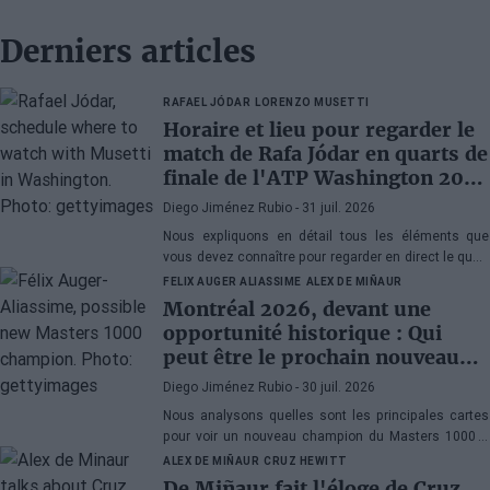
Derniers articles
RAFAEL JÓDAR
LORENZO MUSETTI
Horaire et lieu pour regarder le
match de Rafa Jódar en quarts de
finale de l'ATP Washington 2026
contre Musetti
Diego Jiménez Rubio
- 31 juil. 2026
Nous expliquons en détail tous les éléments que
vous devez connaître pour regarder en direct le quart
de finale de l'ATP 500 Washington 2026 entre Rafa
FELIX AUGER ALIASSIME
ALEX DE MIÑAUR
Jódar et Lorenzo Musetti.
Montréal 2026, devant une
opportunité historique : Qui
peut être le prochain nouveau
champion du Masters 1000 ?
Diego Jiménez Rubio
- 30 juil. 2026
Nous analysons quelles sont les principales cartes
pour voir un nouveau champion du Masters 1000 à
Montréal. Ce serait la cinquième année consécutive
ALEX DE MIÑAUR
CRUZ HEWITT
avec un vainqueur inédit au Canada.
De Miñaur fait l'éloge de Cruz