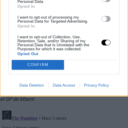
Personal Data.
Opted In
LE LEYENDÓMETRO VA EXPLOSER 🐐😍
I want to opt-out of processing my
Personal Data for Targeted Advertising.
Opted In
Fernando Alonso et Rafa Nadal, ensemble à Miami 🇪🇸
I want to opt-out of Collection, Use,
Retention, Sale, and/or Sharing of my
#MiamiDAZNF1
🇺🇸
pic.twitter.com/DUvvVWFeZf
Personal Data that Is Unrelated with the
Purposes for which it was collected.
Opted Out
— DAZN España (@DAZN_ES)
3 mai 2026
CONFIRM
This is an automatic translation. You can read the
Data Deletion
Data Access
Privacy Policy
original news,
Rafael Nadal visita a Fernando Alonso en
el GP de Miami