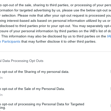
incu Edas Butvilas 6-1 6-2. Demain auront lieu les
to opt-out of the sale, sharing to third parties, or processing of your per
à Safiullin.
formation for targeted advertising by us, please use the below opt-out s
r selection. Please note that after your opt-out request is processed y
eing interest-based ads based on personal information utilized by us or
nal news,
Así quedan las semifinales del Challenger
disclosed to third parties prior to your opt-out. You may separately opt-
losure of your personal information by third parties on the IAB’s list of
. This information may also be disclosed by us to third parties on the
IA
D
Participants
that may further disclose it to other third parties.
l Data Processing Opt Outs
o opt-out of the Sharing of my personal data.
In
o opt-out of the Sale of my Personal Data.
In
to opt-out of processing my Personal Data for Targeted
ing.