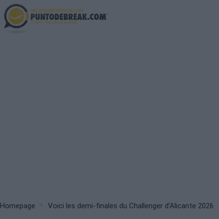
Skip
to
main
content
Breadcrumb
Homepage
Voici les demi-finales du Challenger d'Alicante 2026