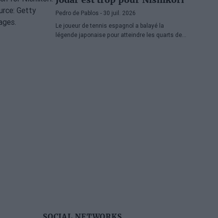
Pedro de Pablos
- 30 juil. 2026
Le joueur de tennis espagnol a balayé la
légende japonaise pour atteindre les quarts de
finale de l'ATP Washington, où il affrontera
Lorenzo Musetti.
SOCIAL NETWORKS