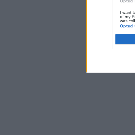
Opted 
I want t
of my P
was col
Opted 