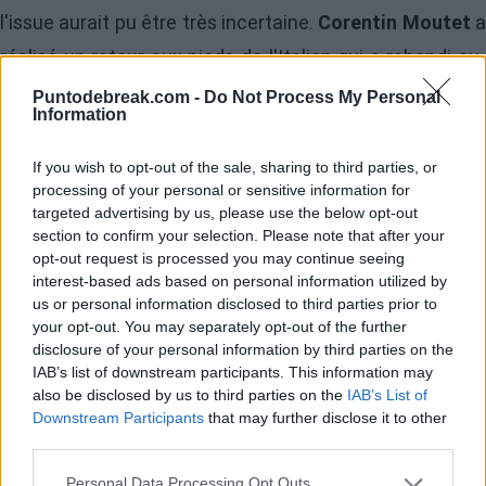
l'issue aurait pu être très incertaine.
Corentin Moutet
a
réalisé un retour aux pieds de l'Italien qui a rebondi au-
delà de la ligne de fond : la vitesse de la balle a provoqué
Puntodebreak.com -
Do Not Process My Personal
Information
la réaction de l'Italien, cherchant un rebond rapide au
cas où... avec la circonstance qu'il a légèrement touché
If you wish to opt-out of the sale, sharing to third parties, or
processing of your personal or sensitive information for
la balle.
Avant ou après le rebond ?
Avant de procéde
targeted advertising by us, please use the below opt-out
à une révision vidéo, l'Italien
a concédé le point
au
section to confirm your selection. Please note that after your
opt-out request is processed you may continue seeing
Français, bien qu'il ne soit pas sûr du moment où cela
interest-based ads based on personal information utilized by
s'est produit et que l'arbitre, Fergus Murphy, n'avait pas
us or personal information disclosed to third parties prior to
your opt-out. You may separately opt-out of the further
remarqué d'interférence. Fabuleux geste de celui de
disclosure of your personal information by third parties on the
San Candido.
IAB’s list of downstream participants. This information may
also be disclosed by us to third parties on the
IAB’s List of
Downstream Participants
that may further disclose it to other
All class 🫡
third parties.
Personal Data Processing Opt Outs