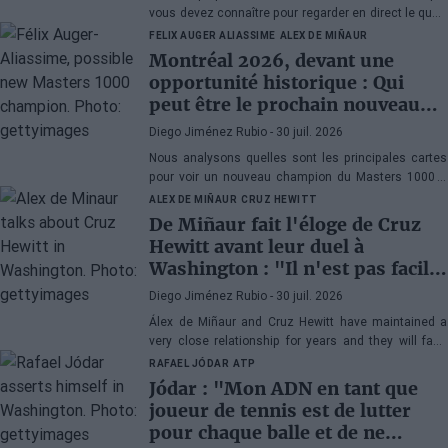
vous devez connaître pour regarder en direct le quart
de finale de l'ATP 500 Washington 2026 entre Rafa
FELIX AUGER ALIASSIME
ALEX DE MIÑAUR
Jódar et Lorenzo Musetti.
Montréal 2026, devant une
opportunité historique : Qui
peut être le prochain nouveau
champion du Masters 1000 ?
Diego Jiménez Rubio
- 30 juil. 2026
Nous analysons quelles sont les principales cartes
pour voir un nouveau champion du Masters 1000 à
Montréal. Ce serait la cinquième année consécutive
ALEX DE MIÑAUR
CRUZ HEWITT
avec un vainqueur inédit au Canada.
De Miñaur fait l'éloge de Cruz
Hewitt avant leur duel à
Washington : "Il n'est pas facile
de se consacrer au tennis en
Diego Jiménez Rubio
- 30 juil. 2026
étant le fils d'un ancien numéro
Álex de Miñaur and Cruz Hewitt have maintained a
1 mondial"
very close relationship for years and they will face
each other in Washington in a match that promises
RAFAEL JÓDAR
ATP
great emotions.
Jódar : "Mon ADN en tant que
joueur de tennis est de lutter
pour chaque balle et de ne