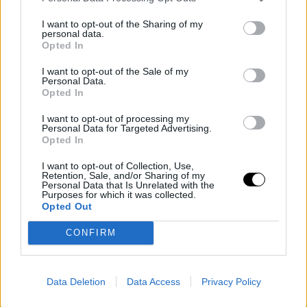
Great sportsmanship from
@janniksin
to concede the
point at the
#MiamiOpen
👏
I want to opt-out of the Sharing of my
personal data.
pic.twitter.com/8CSmFPRN3t
Opted In
I want to opt-out of the Sale of my
Personal Data.
Opted In
I want to opt-out of processing my
Personal Data for Targeted Advertising.
Opted In
I want to opt-out of Collection, Use,
Retention, Sale, and/or Sharing of my
Personal Data that Is Unrelated with the
Purposes for which it was collected.
Opted Out
CONFIRM
Data Deletion
Data Access
Privacy Policy