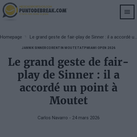
Skip
to
main
content
Breadcrumb
Homepage
Le grand geste de fair-play de Sinner : il a accordé un point à Moutet
JANNIK SINNER
CORENTIN MOUTET
ATP
MIAMI OPEN 2026
Le grand geste de fair-
play de Sinner : il a
accordé un point à
Moutet
Carlos Navarro
- 24 mars 2026