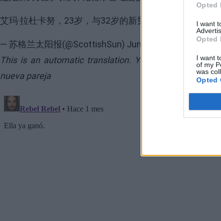
Opted 
艾玛·拉杜卡努，23岁，与32岁的新男友甜蜜地在公园
I want 
Advertis
Opted 
— 苏格兰太阳报(@ScottishSun)
June 15, 2026
I want t
This is an automatic translation. You can read the or
of my P
was col
nueva pareja
Opted 