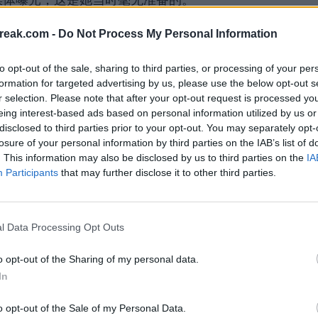
reak.com -
Do Not Process My Personal Information
to opt-out of the sale, sharing to third parties, or processing of your per
formation for targeted advertising by us, please use the below opt-out s
r selection. Please note that after your opt-out request is processed y
eing interest-based ads based on personal information utilized by us or
disclosed to third parties prior to your opt-out. You may separately opt-
losure of your personal information by third parties on the IAB’s list of
. This information may also be disclosed by us to third parties on the
IA
Participants
that may further disclose it to other third parties.
l Data Processing Opt Outs
o opt-out of the Sharing of my personal data.
纽约一起参加混合双打比赛，她已多次与他联系在
In
后仅数小时，她被看到在伦敦的巴特西公园与看起来
o opt-out of the Sale of my Personal Data.
关专业人士，根据《太阳报》的报道。