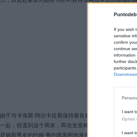
Puntodeb
If you wish 
sensitive in
confirm you
continue se
information 
further disc
participants
Downstream 
Persona
I want t
由于与
卡洛斯·阿尔卡拉斯
保持着良好关系并曾经在去年
Opted 
一起，但直到这个周末，即在女皇杯决赛被Vekic打败
I want t
是她新男友的约翰·弗伦德亲密地漫步。他是32岁的公