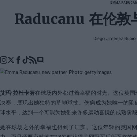
EMMA RADUCA
Raducanu 在
Diego Jiménez Rubio
Go to comments seciton
艾玛·拉杜卡努
在球场内外都过着幸福的时光。这位英国
决赛，展现出她独特的草地球技。伤病成为她唯一的阻
球水平，达到一个可能为她带来许多运动喜悦的成熟阶
她在球场之外的幸福也得到了证实。这位年轻的英国
力，而且还要应对她在18岁时获得美网冠军后所面临的