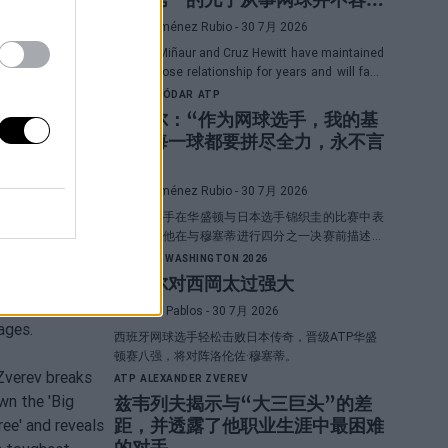
易”
Diego Jiménez Rubio
- 30 7月 2026
Álex de Miñaur and Cruz Hewitt have maintained
a very close relationship for years and will face
each other in Washington in a duel that
RAFAEL JÓDAR
ATP
promises great emotions.
洛达尔：“作为网球选手，我的基
因是每一球都要拼尽全力，永不言
败”
Diego Jiménez Rubio
- 30 7月 2026
西班牙选手在华盛顿与日本选手锦织圭的比赛中表
现出色，他在与穆塞蒂进行四分之一决赛前描述了
自己的一项伟大优势。
ATP
ATP WASHINGTON 2026
霍达尔对西岡太过强大
Pedro de Pablos
- 30 7月 2026
西班牙网球选手轻松击败日本传奇，晋级ATP华盛
顿赛八强，将对阵洛伦佐·穆塞蒂。
ATP
ALEXANDER ZVEREV
兹韦列夫揭示与“大三巨头”的差
距，并透露了他职业生涯中最困难
的对手