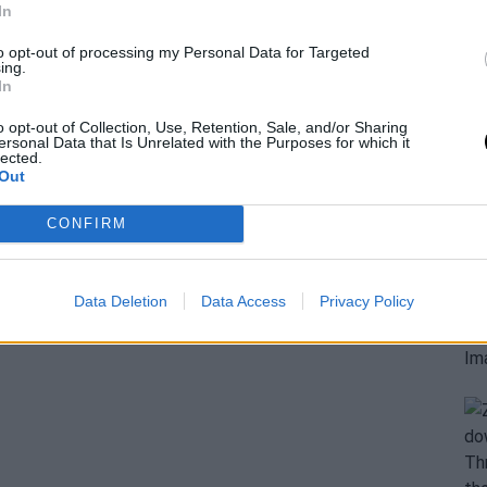
In
里接吻，女王杯决赛失利后被发现
to opt-out of processing my Personal Data for Targeted
ing.
In
o opt-out of Collection, Use, Retention, Sale, and/or Sharing
iginal news,
Raducanu pasea por Londres con su
ersonal Data that Is Unrelated with the Purposes for which it
lected.
Out
CONFIRM
Data Deletion
Data Access
Privacy Policy