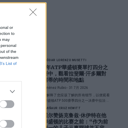
sonal or
ection to
ou may
最新文章
 personal
out of the
 downstream
RAFAEL JÓDAR
LORENZO MUSETTI
B’s List of
2026年ATP華盛頓賽單打四分之
一決賽中，觀看拉斐爾·汗多爾對
陣穆塞蒂的時間和地點
Diego Jiménez Rubio
- 31 7月 2026
我们深入解释了您应该了解的所有细节，以便观看
2026年华盛顿ATP 500赛季四分之一决赛中拉法·霍
达尔和洛伦佐·穆塞蒂之间的直播对决。
ALEX DE MIÑAUR
CRUZ HEWITT
德米诺尔赞扬克鲁兹·休伊特在他
们在华盛顿的比赛之前：“作为前
世界第一的儿子从事网球并不容