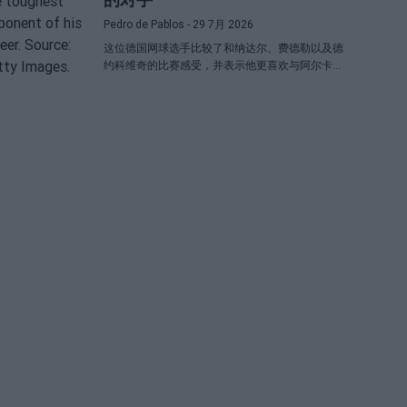
Pedro de Pablos
- 29 7月 2026
这位德国网球选手比较了和纳达尔、费德勒以及德
约科维奇的比赛感受，并表示他更喜欢与阿尔卡拉
斯对决胜过与辛纳对阵。