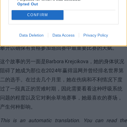
Krejcikova的伤病苦难
Opted Out
尽管这是一个
酸甜
的结局，但不容忽视Robin一直保持的
CONFIRM
出色水准，她依靠发球支撑并证明了自己在草地上对任
何人都构成了威胁。在赢得首个重要冠军后，人们期待
Data Deletion
Data Access
Privacy Policy
着她在接下来的赛事中获得一些
外卡
，尽管她具备逐渐
攀升以确保有资格参加巡回赛中最重要比赛的天赋。
这个故事的另一面是
Barbora Krejcikova
，她的身体状况
阻碍了她成为那位在2024年赢得温网并曾经排名世界第
二的选手。在过去几个月里，她在伤病和不利情况下度
过了一段真正的苦难时期，因此需要看看这种呼吸系统
问题的程度以及它对剩余草地赛事，她最喜欢的赛场，
产生何种影响。
This is an automatic translation. You can read the