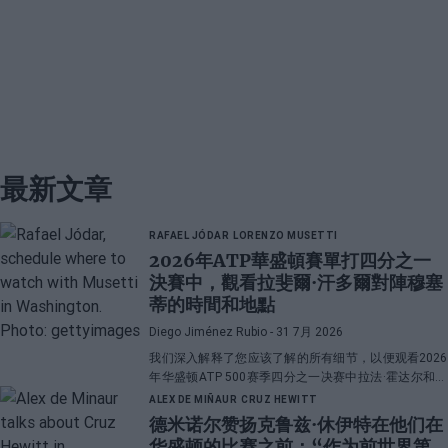
最新文章
RAFAEL JÓDAR
LORENZO MUSETTI
2026年ATP華盛頓賽單打四分之一
決賽中，觀看拉斐爾·汗多爾對陣穆塞
蒂的時間和地點
Diego Jiménez Rubio
- 31 7月 2026
我们深入解释了您应该了解的所有细节，以便观看2026
年华盛顿ATP 500赛季四分之一决赛中拉法·霍达尔和洛
伦佐·穆塞蒂之间的直播对决。
ALEX DE MIÑAUR
CRUZ HEWITT
德米诺尔赞扬克鲁兹·休伊特在他们在
华盛顿的比赛之前：“作为前世界第