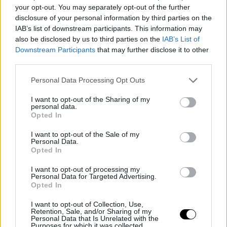
your opt-out. You may separately opt-out of the further
disclosure of your personal information by third parties on the
IAB’s list of downstream participants. This information may
also be disclosed by us to third parties on the
IAB’s List of
Downstream Participants
that may further disclose it to other
third parties.
Personal Data Processing Opt Outs
首次夺冠的感觉🤩
I want to opt-out of the Sharing of my
personal data.
Opted In
Robin Montgomery因Krejcikova退赛赢得了
I want to opt-out of the Sale of my
@LibemaOpen
冠军。
#libemaopen
Personal Data.
Opted In
pic.twitter.com/OztmuZtOPW
I want to opt-out of processing my
Personal Data for Targeted Advertising.
— wta (@WTA)
2026年6月14日
Opted In
I want to opt-out of Collection, Use,
Retention, Sale, and/or Sharing of my
Personal Data that Is Unrelated with the
Purposes for which it was collected.