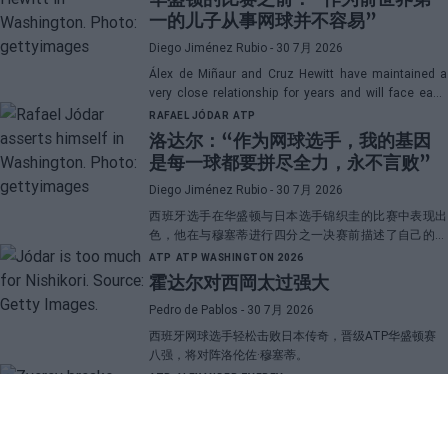
一的儿子从事网球并不容易”
Diego Jiménez Rubio
- 30 7月 2026
Álex de Miñaur and Cruz Hewitt have maintained a
very close relationship for years and will face each
other in Washington in a duel that promises great
RAFAEL JÓDAR
ATP
emotions.
洛达尔：“作为网球选手，我的基因
是每一球都要拼尽全力，永不言败”
Diego Jiménez Rubio
- 30 7月 2026
西班牙选手在华盛顿与日本选手锦织圭的比赛中表现出
色，他在与穆塞蒂进行四分之一决赛前描述了自己的一
项伟大优势。
ATP
ATP WASHINGTON 2026
霍达尔对西岡太过强大
Pedro de Pablos
- 30 7月 2026
西班牙网球选手轻松击败日本传奇，晋级ATP华盛顿赛
八强，将对阵洛伦佐·穆塞蒂。
ATP
ALEXANDER ZVEREV
兹韦列夫揭示与“大三巨头”的差距，
并透露了他职业生涯中最困难的对手