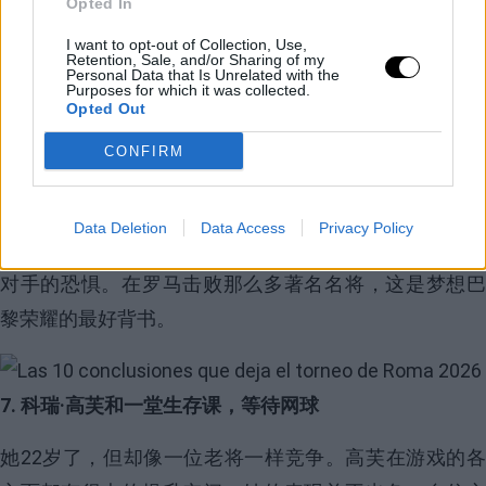
圣的疯狂，真正的网球强人们的胜利，他们有能力在一
Opted In
个疏忽之间碾压任何人。你看过我，我也忘了。
I want to opt-out of Collection, Use,
Retention, Sale, and/or Sharing of my
Personal Data that Is Unrelated with the
6. 埃琳娜·斯维托利娜，当之无愧的荣誉和对手的警告
Purposes for which it was collected.
Opted Out
岁月流逝，新的对手涌现，传奇职业生涯正在酝酿，但
CONFIRM
她始终如一。也许她的名字不是一如既往地出现，也许
她的网球并不是最优美的，稳定性也并不是最持久的，
Data Deletion
Data Access
Privacy Policy
但斯维托利娜的名字在一年中的几个重要比赛中激起了
对手的恐惧。在罗马击败那么多著名名将，这是梦想巴
黎荣耀的最好背书。
Image
7. 科瑞·高芙和一堂生存课，等待网球
她22岁了，但却像一位老将一样竞争。高芙在游戏的各