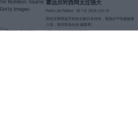
霍达尔对西岡太过强大
Pedro de Pablos
- 30 7月 2026 | 03:10
西班牙网球选手轻松击败日本传奇，晋级ATP华盛顿赛
八强，将对阵洛伦佐·穆塞蒂。
ATP
ALEXANDER ZVEREV
兹韦列夫揭示与“大三巨头”的差距，
并透露了他职业生涯中最困难的对手
Pedro de Pablos
- 29 7月 2026 | 22:45
这位德国网球选手比较了和纳达尔、费德勒以及德约科
维奇的比赛感受，并表示他更喜欢与阿尔卡拉斯对决胜
过与辛纳对阵。
SECTIONS
OTHER GROUP
WEBSITES
Archive
Fichajes.net
Blogdebasket.com
DeporteValenciano.com
INFORMATION
SOCIAL NETWORKS