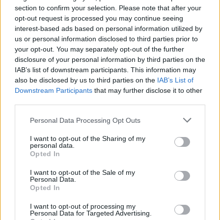
多敌人，且理由充分。
section to confirm your selection. Please note that after your
opt-out request is processed you may continue seeing
Image
interest-based ads based on personal information utilized by
us or personal information disclosed to third parties prior to
4. 拉斐尔·何达尔仍在展示世代才华的明显迹象
your opt-out. You may separately opt-out of the further
disclosure of your personal information by third parties on the
失败等同于学习，尤其是当你在艰难地与一切对手抗衡
IAB’s list of downstream participants. This information may
到最后一刻时。这位西班牙选手成功杀入四分之一决
also be disclosed by us to third parties on the
IAB’s List of
Downstream Participants
that may further disclose it to other
赛，让所有网球爱好者陶醉，并从与达尔德里的对战中
third parties.
吸取了一些非常宝贵的教训。这位未来之星有着特殊球
Personal Data Processing Opt Outs
员的不可言喻之处，对他的进步充满憧憬。
I want to opt-out of the Sharing of my
personal data.
5. ATP巡回赛变得疯狂，喜忧参半
Opted In
I want to opt-out of the Sale of my
达尔德里出现，兰达卢切崛起，鲁布列夫和哈恰诺夫回
Personal Data.
Opted In
归，除了辛纳和梅德韦杰夫，决赛周没有前十特权的任
何存在...总的来说，在男子网球赛场上正在发生着一场神
I want to opt-out of processing my
Personal Data for Targeted Advertising.