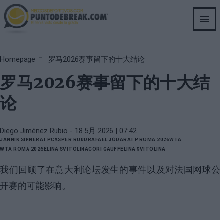
Skip
to
main
content
Breadcrumb
Homepage
罗马2026赛事留下的十大结论
罗马2026赛事留下的十大结
论
Diego Jiménez Rubio
- 18 5月 2026 | 07:42
JANNIK SINNER
ATP
CASPER RUUD
RAFAEL JÓDAR
ATP ROMA 2026
WTA
WTA ROMA 2026
ELINA SVITOLINA
CORI GAUFF
ELINA SVITOLINA
我们回顾了在意大利论坛发生的事件以及对法国网球公
开赛的可能影响。