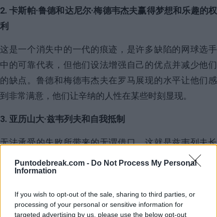
2. 卡斯帕·鲁德和达尼尔·梅德韦杰夫赢得梦想和乐趣的权
利
这是一个消失中的一代的痕迹，是许多缺陷的网球选手
中的可靠代表，但他们设法增强自己的优点并减少他们
的缺点。鲁德和梅德韦杰夫在罗马展现的水平让他们感
到非常满意，他们让辛纳的人性在某些时刻显现。
3. 亚历山大·兹韦列夫和自我抵制
无法承受的失败所带来的无谓借口。这就是兹韦列夫长
期以来所做的事情。他的失误之所以产生更大的共鸣，
Puntodebreak.com -
Do Not Process My Personal
Information
是因为他在新闻发布会上无谓发怒和在球场上的态度，
而不是这些失误的相对重要性。他需要在球场上改进很
If you wish to opt-out of the sale, sharing to third parties, or
多，但也需要在麦克风前加以改善，因为他正在招来很
processing of your personal or sensitive information for
targeted advertising by us, please use the below opt-out