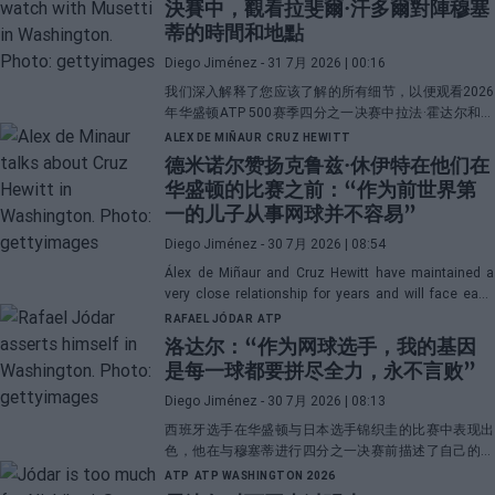
決賽中，觀看拉斐爾·汗多爾對陣穆塞
蒂的時間和地點
Diego Jiménez
- 31 7月 2026 | 00:16
我们深入解释了您应该了解的所有细节，以便观看2026
年华盛顿ATP 500赛季四分之一决赛中拉法·霍达尔和洛
伦佐·穆塞蒂之间的直播对决。
ALEX DE MIÑAUR
CRUZ HEWITT
德米诺尔赞扬克鲁兹·休伊特在他们在
华盛顿的比赛之前：“作为前世界第
一的儿子从事网球并不容易”
Diego Jiménez
- 30 7月 2026 | 08:54
Álex de Miñaur and Cruz Hewitt have maintained a
very close relationship for years and will face each
other in Washington in a duel that promises great
RAFAEL JÓDAR
ATP
emotions.
洛达尔：“作为网球选手，我的基因
是每一球都要拼尽全力，永不言败”
Diego Jiménez
- 30 7月 2026 | 08:13
西班牙选手在华盛顿与日本选手锦织圭的比赛中表现出
色，他在与穆塞蒂进行四分之一决赛前描述了自己的一
项伟大优势。
ATP
ATP WASHINGTON 2026