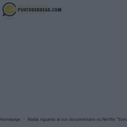
Skip
to
main
content
Breadcrumb
Homepage
Nadal, riguardo al suo documentario su Netflix: "Sono