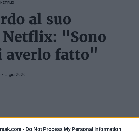
P
NETFLIX
rdo al suo
Netflix: "Sono
i averlo fatto"
o
- 5 giu 2026
eyers per presentare il suo documentario appena
reak.com -
Do Not Process My Personal Information