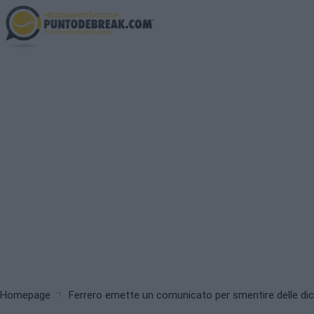
Skip
to
main
content
Breadcrumb
Homepage
Ferrero emette un comunicato per smentire delle dic