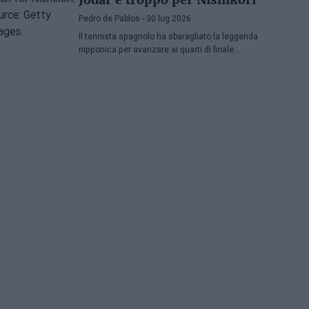
Pedro de Pablos
- 30 lug 2026
Il tennista spagnolo ha sbaragliato la leggenda
nipponica per avanzare ai quarti di finale
dell'ATP Washington, dove affronterà Lorenzo
Musetti.