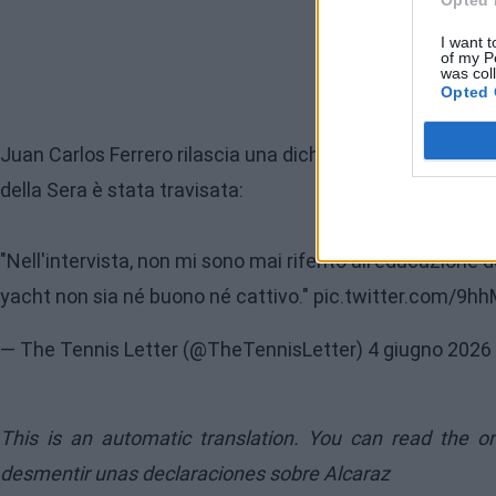
Opted 
I want t
of my P
was col
Opted 
Juan Carlos Ferrero rilascia una dichiarazione affermando
della Sera è stata travisata:
"Nell'intervista, non mi sono mai riferito all'educazione
yacht non sia né buono né cattivo."
pic.twitter.com/9
— The Tennis Letter (@TheTennisLetter)
4 giugno 2026
This is an automatic translation. You can read the o
desmentir unas declaraciones sobre Alcaraz