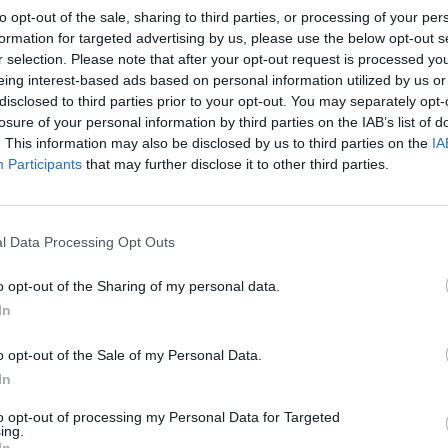
Alcaraz non si sarebbe comprato uno yacht con
to opt-out of the sale, sharing to third parties, or processing of your per
ale numero due del mondo è intervenuto per dire
formation for targeted advertising by us, please use the below opt-out s
r selection. Please note that after your opt-out request is processed y
ferma anche che questo è uno dei motivi per cui a
eing interest-based ads based on personal information utilized by us or
 lapidaria. "
Non credete a tutto ciò che
disclosed to third parties prior to your opt-out. You may separately opt-
losure of your personal information by third parties on the IAB’s list of
inali ogni volta che è possibile e tracciate le
. This information may also be disclosed by us to third parties on the
IA
A
Participants
that may further disclose it to other third parties.
l Data Processing Opt Outs
o opt-out of the Sharing of my personal data.
In
o opt-out of the Sale of my Personal Data.
In
to opt-out of processing my Personal Data for Targeted
ing.