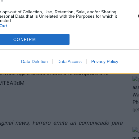
In
o opt-out of Collection, Use, Retention, Sale, and/or Sharing
ersonal Data that Is Unrelated with the Purposes for which it
lected.
Out
CONFIRM
 che la sua recente intervista con il Corriere
Data Deletion
Data Access
Privacy Policy
 dei miei figli e credo anche che comprare uno
hhMT6ABdM
riginal news,
Ferrero emite un comunicado para