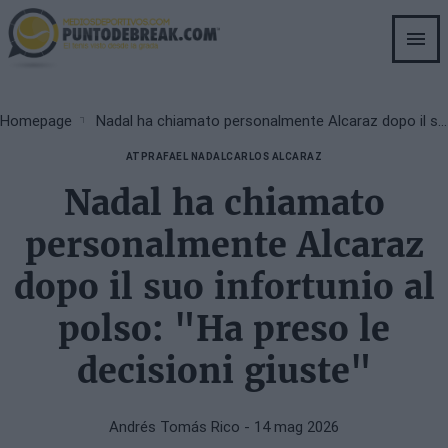
Skip
to
main
content
Breadcrumb
Homepage
Nadal ha chiamato personalmente Alcaraz dopo il suo infortunio al polso: "Ha preso le decisioni giuste"
ATP
RAFAEL NADAL
CARLOS ALCARAZ
Nadal ha chiamato
personalmente Alcaraz
dopo il suo infortunio al
polso: "Ha preso le
decisioni giuste"
Andrés Tomás Rico
- 14 mag 2026