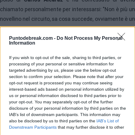
chiamato personalmente per interessarsi: "Non è più un
novellino nel circuito, sa cosa succede, ovviamente è un
grande contrattempo perché gli è successo in questo
periodo dell'anno. Penso che sia duro, ma
Puntodebreak.com -
Do Not Process My Personal
Information
fortunatamente non è un infortunio cronico e ha preso
le decisioni giuste valorizzando il fatto che è molto
If you wish to opt-out of the sale, sharing to third parties, or
processing of your personal or sensitive information for
giovane, ha tutta una carriera davanti e sta facendo il
targeted advertising by us, please use the below opt-out
trattamento che deve fare. È qualcosa che conosco
section to confirm your selection. Please note that after your
opt-out request is processed you may continue seeing
bene perché me lo sono rotto due volte, quello che si è
interest-based ads based on personal information utilized by
rotto adesso. Ho parlato con lui quando è successo, ma
us or personal information disclosed to third parties prior to
your opt-out. You may separately opt-out of the further
ciò di cui abbiamo parlato resta tra noi", ha detto l'ex
disclosure of your personal information by third parties on the
tennista spagnolo.
IAB’s list of downstream participants. This information may
also be disclosed by us to third parties on the
IAB’s List of
Downstream Participants
that may further disclose it to other
🗣️ "Ciò di cui abbiamo parlato resta tra noi..."
third parties.