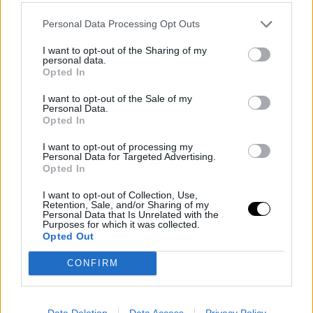
Personal Data Processing Opt Outs
🎾
@RafaelNadal
ci parla dell'infortunio al polso di
I want to opt-out of the Sharing of my
@carlosalcaraz
e del suo futuro
personal data.
Opted In
pic.twitter.com/sYT9v5OrIk
I want to opt-out of the Sale of my
Personal Data.
Opted In
I want to opt-out of processing my
Personal Data for Targeted Advertising.
Opted In
I want to opt-out of Collection, Use,
Retention, Sale, and/or Sharing of my
Personal Data that Is Unrelated with the
Purposes for which it was collected.
Opted Out
CONFIRM
Data Deletion
Data Access
Privacy Policy