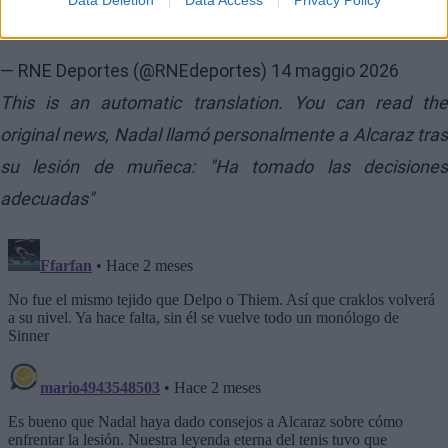
— RNE Deportes (@RNEdeportes)
14 maggio 2026
This is an automatic translation. You can read the
original news,
Nadal llamó personalmente a Alcaraz tra
su lesión de muñeca: "Ha tomado las decisiones
adecuadas"