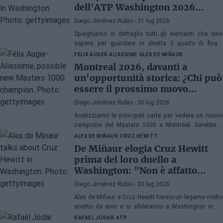
dell'ATP Washington 2026
contro Musetti
Diego Jiménez Rubio
- 31 lug 2026
Spieghiamo in dettaglio tutti gli elementi che devi
sapere per guardare in diretta il quarto di finale
dell'ATP 500 a Washington 2026 tra Rafa Jódar e
FELIX AUGER ALIASSIME
ALEX DE MIÑAUR
Lorenzo Musetti.
Montreal 2026, davanti a
un'opportunità storica: ¿Chi può
essere il prossimo nuovo
campione di Masters 1000?
Diego Jiménez Rubio
- 30 lug 2026
Analizziamo le principali carte per vedere un nuovo
campione del Masters 1000 a Montreal. Sarebbe il
quinto anno consecutivo con un vincitore esordiente
ALEX DE MIÑAUR
CRUZ HEWITT
in Canada.
De Miñaur elogia Cruz Hewitt
prima del loro duello a
Washington: "Non è affatto
facile dedicarsi al tennis essendo
Diego Jiménez Rubio
- 30 lug 2026
figlio di un ex numero 1 del
Álex de Miñaur e Cruz Hewitt hanno un legame molto
mondo"
stretto da anni e si sfideranno a Washington in un
duello che promette grandi emozioni.
RAFAEL JÓDAR
ATP