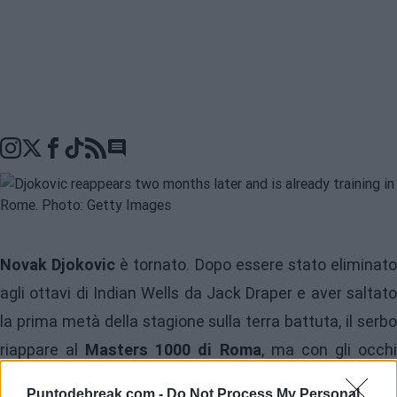
Go to comments seciton
Novak Djokovic
è tornato. Dopo essere stato eliminat
agli ottavi di Indian Wells da Jack Draper e aver saltato
la prima metà della stagione sulla terra battuta, il serbo
riappare al
Masters 1000 di Roma
, ma con gli occh
puntati su
Roland Garros
. Il campione di 24 Grand Slam,
Puntodebreak.com -
Do Not Process My Personal