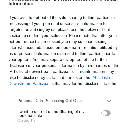
consapevole dell'assenza di Carlos Alcaraz, vuole
Information
mettere a punto la macchina per arrivare nelle migliori
If you wish to opt-out of the sale, sharing to third parties, or
condizioni possibili a Parigi. Ma il primo passo è Roma,
processing of your personal or sensitive information for
targeted advertising by us, please use the below opt-out
dove ha già allenato sulla Pista Centrale e si prevede
section to confirm your selection. Please note that after your
che farà il suo debutto contro Marton Fucsovics o un
opt-out request is processed you may continue seeing
interest-based ads based on personal information utilized by
giocatore proveniente dal turno preliminare.
us or personal information disclosed to third parties prior to
your opt-out. You may separately opt-out of the further
Il momento che tutti stavamo aspettando...
disclosure of your personal information by third parties on the
@DjokerNole
torna in campo 🔥
IAB’s list of downstream participants. This information may
also be disclosed by us to third parties on the
IAB’s List of
pic.twitter.com/unVJnzkUgI
Downstream Participants
that may further disclose it to other
third parties.
Personal Data Processing Opt Outs
I want to opt-out of the Sharing of my
personal data.
Opted In