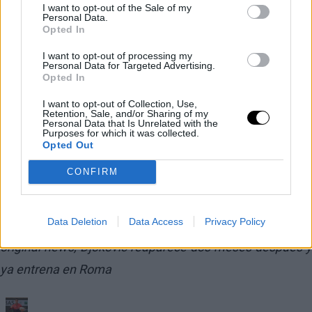
I want to opt-out of the Sale of my
Personal Data.
Opted In
I want to opt-out of processing my
Personal Data for Targeted Advertising.
Opted In
I want to opt-out of Collection, Use,
Retention, Sale, and/or Sharing of my
Personal Data that Is Unrelated with the
Purposes for which it was collected.
Opted Out
— ATP Tour (@atptour)
4 maggio 2026
CONFIRM
Data Deletion
Data Access
Privacy Policy
This is an automatic translation. You can read the
original news,
Djokovic reaparece dos meses después y
ya entrena en Roma