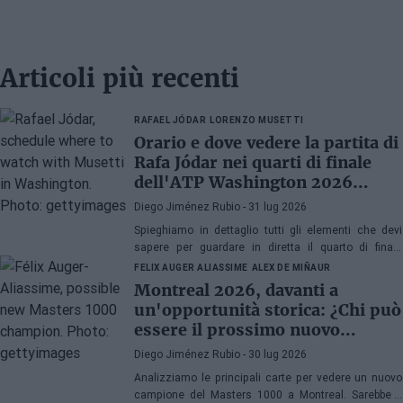
Articoli più recenti
RAFAEL JÓDAR
LORENZO MUSETTI
Orario e dove vedere la partita di
Rafa Jódar nei quarti di finale
dell'ATP Washington 2026
contro Musetti
Diego Jiménez Rubio
- 31 lug 2026
Spieghiamo in dettaglio tutti gli elementi che devi
sapere per guardare in diretta il quarto di finale
dell'ATP 500 a Washington 2026 tra Rafa Jódar e
FELIX AUGER ALIASSIME
ALEX DE MIÑAUR
Lorenzo Musetti.
Montreal 2026, davanti a
un'opportunità storica: ¿Chi può
essere il prossimo nuovo
campione di Masters 1000?
Diego Jiménez Rubio
- 30 lug 2026
Analizziamo le principali carte per vedere un nuovo
campione del Masters 1000 a Montreal. Sarebbe il