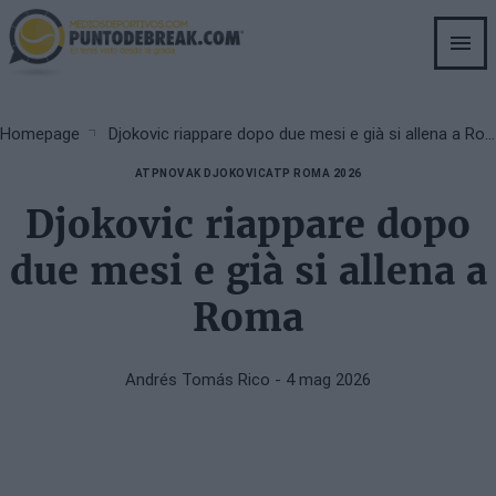
Skip
to
main
content
Breadcrumb
Homepage
Djokovic riappare dopo due mesi e già si allena a Roma
ATP
NOVAK DJOKOVIC
ATP ROMA 2026
Djokovic riappare dopo
due mesi e già si allena a
Roma
Andrés Tomás Rico
- 4 mag 2026