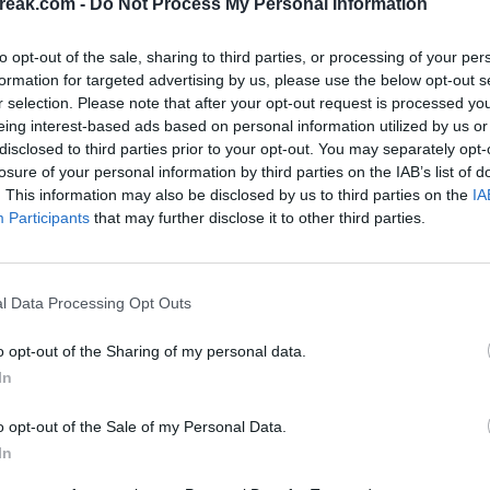
reak.com -
Do Not Process My Personal Information
 del secondo set, è stato la causa del ritiro di
gnerà vedere come si riprenderà per il resto della
to opt-out of the sale, sharing to third parties, or processing of your per
ma forma e ora attende agli ottavi di finale Nuno
formation for targeted advertising by us, please use the below opt-out s
r selection. Please note that after your opt-out request is processed y
eing interest-based ads based on personal information utilized by us or
disclosed to third parties prior to your opt-out. You may separately opt-
nal news,
Los problemas físicos vuelven a frenar a
A
losure of your personal information by third parties on the IAB’s list of
. This information may also be disclosed by us to third parties on the
IA
Participants
that may further disclose it to other third parties.
l Data Processing Opt Outs
o opt-out of the Sharing of my personal data.
In
o opt-out of the Sale of my Personal Data.
In