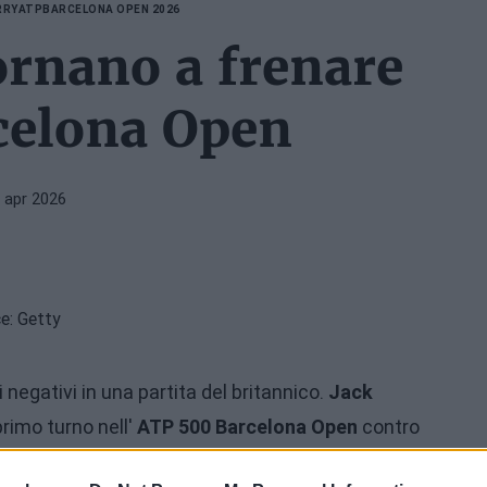
RRY
ATP
BARCELONA OPEN 2026
tornano a frenare
celona Open
 apr 2026
i negativi in una partita del britannico.
Jack
rimo turno nell'
ATP 500 Barcelona Open
contro
-1 a favore dell'argentino. Un problema al