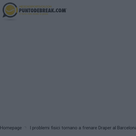
Skip
to
main
content
Breadcrumb
Homepage
I problemi fisici tornano a frenare Draper al Barcelo