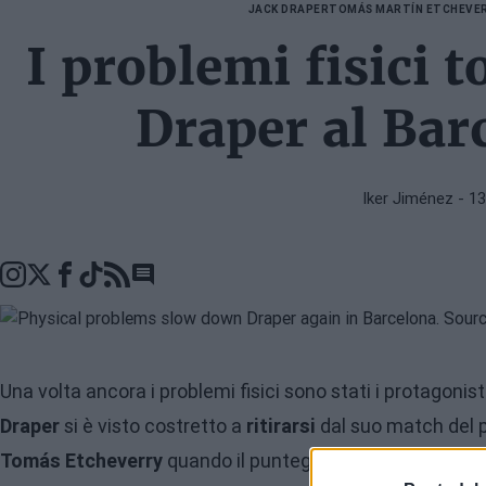
JACK DRAPER
TOMÁS MARTÍN ETCHEVE
I problemi fisici 
Draper al Bar
Iker Jiménez
- 13
Go to comments seciton
Una volta ancora i problemi fisici sono stati i protagonist
Draper
si è visto costretto a
ritirarsi
dal suo match del p
Tomás Etcheverry
quando il punteggio era di 3-6, 6-3, 4