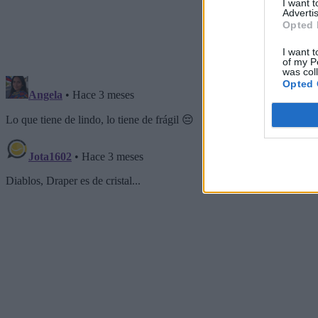
I want 
Advertis
Opted 
I want t
of my P
was col
Opted 