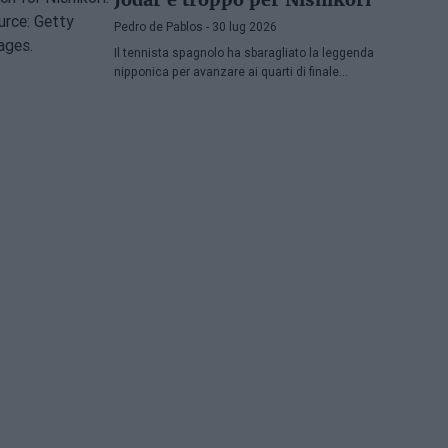
Pedro de Pablos
- 30 lug 2026
Il tennista spagnolo ha sbaragliato la leggenda
nipponica per avanzare ai quarti di finale
dell'ATP Washington, dove affronterà Lorenzo
Musetti.