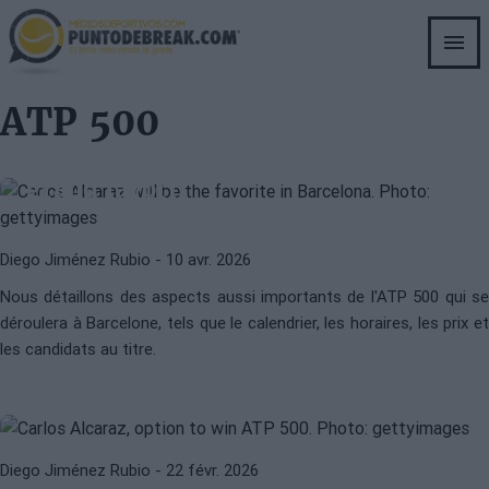
Skip
to
main
content
CARLOS ALCARAZ
ATP
ATP 500
Voici à quoi ressemblera le Conde
de Godó 2026, avec Alcaraz comme
grand favori
Diego Jiménez Rubio
- 10 avr. 2026
Nous détaillons des aspects aussi importants de l'ATP 500 qui se
CARLOS ALCARAZ
ATP
déroulera à Barcelone, tels que le calendrier, les horaires, les prix et
Alcaraz et le défi «utopique» de
les candidats au titre.
remporter tous les tournois ATP
500
Diego Jiménez Rubio
- 22 févr. 2026