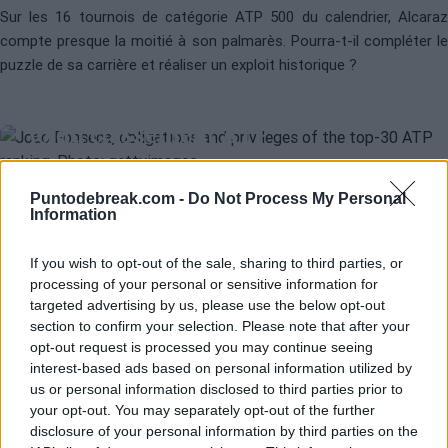
Sur les 16 tournois de catégorie ATP 500 du calendrier, Alcaraz
compte presque la moitié à son palmarès. Pourra-t-il compléter le
ATP
RANKING ATP
puzzle de sa carrière et réaliser un exploit historique ?
Voici les obligations et les
privilèges pour 2026 de l'actuel top
30 du classement ATP
Diego Jiménez Rubio
- 14 nov. 2025
Puntodebreak.com -
Do Not Process My Personal
Information
Le classement ATP est celui qui détermine les 30 joueurs qui
pourront bénéficier de divers privilèges tout au long de l'année
If you wish to opt-out of the sale, sharing to third parties, or
2026, mais aussi devoir faire face à des obligations qui, en cas de
processing of your personal or sensitive information for
non-respect, entraînent des sanctions. Nous expliquons cela en
targeted advertising by us, please use the below opt-out
section to confirm your selection. Please note that after your
détail.
opt-out request is processed you may continue seeing
interest-based ads based on personal information utilized by
us or personal information disclosed to third parties prior to
your opt-out. You may separately opt-out of the further
disclosure of your personal information by third parties on the