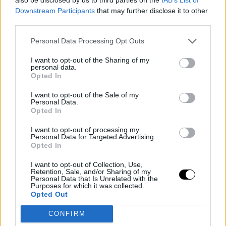
Downstream Participants
that may further disclose it to other
Image
third parties.
Personal Data Processing Opt Outs
Quand joueront leurs
I want to opt-out of the Sharing of my
personal data.
matchs Jannik
Opted In
Sinner, Novak
I want to opt-out of the Sale of my
Personal Data.
Opted In
Djokovic et Rafael
I want to opt-out of processing my
Personal Data for Targeted Advertising.
Jódar ?
Opted In
I want to opt-out of Collection, Use,
Tout fan de ce sport ne voudra pas rater le parcours
Retention, Sale, and/or Sharing of my
Personal Data that Is Unrelated with the
vers la gloire de certains favoris au titre et/ou grandes
Purposes for which it was collected.
Opted Out
attractions médiatiques. Ce que nous savons, c'est que
CONFIRM
le jour où jouera Jannik Sinner, Alexander Zverev ne le