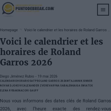
Skip
to
main
content
Breadcrumb
Homepage
Voici le calendrier et les horaires de Roland Garros 2026
Voici le calendrier et les
horaires de Roland
Garros 2026
Diego Jiménez Rubio
- 19 mai 2026
CALENDARIO
HORARIOS
ATP
ROLAND GARROS 2026
WTA
JANNIK SINNER
NOVAK DJOKOVIC
ALEXANDER ZVEREV
ARYNA SABALENKA
IGA SWIATEK
ELENA RYBAKINA
CORI GAUFF
Nous vous informons des dates clés de Roland Garros
2026, avec l'heure exacte des rendez-vous