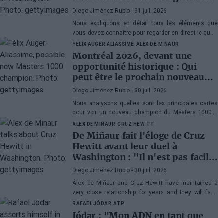
contre Musetti
Diego Jiménez Rubio
- 31 juil. 2026
Nous expliquons en détail tous les éléments que
vous devez connaître pour regarder en direct le quart
de finale de l'ATP 500 Washington 2026 entre Rafa
FELIX AUGER ALIASSIME
ALEX DE MIÑAUR
Jódar et Lorenzo Musetti.
Montréal 2026, devant une
opportunité historique : Qui
peut être le prochain nouveau
champion du Masters 1000 ?
Diego Jiménez Rubio
- 30 juil. 2026
Nous analysons quelles sont les principales cartes
pour voir un nouveau champion du Masters 1000 à
Montréal. Ce serait la cinquième année consécutive
ALEX DE MIÑAUR
CRUZ HEWITT
avec un vainqueur inédit au Canada.
De Miñaur fait l'éloge de Cruz
Hewitt avant leur duel à
Washington : "Il n'est pas facile
de se consacrer au tennis en
Diego Jiménez Rubio
- 30 juil. 2026
étant le fils d'un ancien numéro
Álex de Miñaur and Cruz Hewitt have maintained a
1 mondial"
very close relationship for years and they will face
each other in Washington in a match that promises
RAFAEL JÓDAR
ATP
great emotions.
Jódar : "Mon ADN en tant que