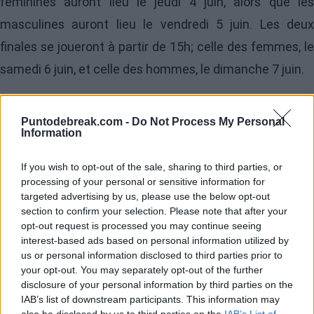
féminines auront lieu le jeudi 4 juin, alors que les
masculines auront lieu le vendredi 5 juin. Les deux
finales se joueront à partir de 15h; celle des femmes, le
samedi 6 juin, et celle des hommes, le dimanche 7 juin.
Il est à rappeler qu'il y aura une session nocturne au
Puntodebreak.com -
Do Not Process My Personal
stade Philippe Chatrier avec un match, à partir de
Information
20h15. Dès le premier jour, cette session aura lieu et ce,
If you wish to opt-out of the sale, sharing to third parties, or
jusqu'au mercredi 3 juin, dernier jour où un match sera
processing of your personal or sensitive information for
programmé dans la nuit parisienne, à savoir les quarts
targeted advertising by us, please use the below opt-out
section to confirm your selection. Please note that after your
de finale. Chaque journée en journée débutera à 11h,
opt-out request is processed you may continue seeing
sauf à partir du jeudi 4 juin ; ce jour-là, les demi-finales
interest-based ads based on personal information utilized by
us or personal information disclosed to third parties prior to
féminines commenceront à 15h, tandis que le vendredi
your opt-out. You may separately opt-out of the further
5 juin se joueront les masculines, l'une à 14h30 et l'autre
disclosure of your personal information by third parties on the
IAB’s list of downstream participants. This information may
pas avant 19h.
also be disclosed by us to third parties on the
IAB’s List of