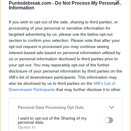
Puntodebreak.com -
Do Not Process My Personal
CARLOS ALCARAZ
ATP
Information
Diego Jiménez Rubio
- 12 mar 2026
Alcaraz y una próxima decisión
clave en su calendario para el 2026
If you wish to opt-out of the sale, sharing to third parties, or
processing of your personal or sensitive information for
targeted advertising by us, please use the below opt-out
Diego Jiménez Rubio
- 1 feb 2026
section to confirm your selection. Please note that after your
opt-out request is processed you may continue seeing
interest-based ads based on personal information utilized by
us or personal information disclosed to third parties prior to
your opt-out. You may separately opt-out of the further
disclosure of your personal information by third parties on the
IAB’s list of downstream participants. This information may
also be disclosed by us to third parties on the
IAB’s List of
Downstream Participants
that may further disclose it to other
third parties.
Personal Data Processing Opt Outs
I want to opt-out of the Sharing of my
personal data.
Opted In