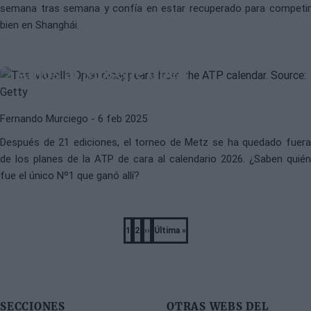
semana tras semana y confía en estar recuperado para competir
bien en Shanghái.
ATP
ATP METZ 2025
Adiós al Moselle Open
Fernando Murciego
- 6 feb 2025
Después de 21 ediciones, el torneo de Metz se ha quedado fuera
de los planes de la ATP de cara al calendario 2026. ¿Saben quién
fue el único Nº1 que ganó allí?
Pagination
1
2
››
Última »
Página
Página
Next
Last
page
page
SECCIONES
OTRAS WEBS DEL