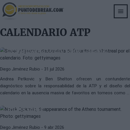
Skip
to
main
content
ATP
CALENDARIO ATP
CALENDARIO ATP
El calendario ATP vuelve a quedar
en evidencia: ¿Cómo evitar otra
desbandada como la de Canadá?
Diego Jiménez Rubio
- 31 jul 2026
Andrea Petkovic y Ben Shelton ofrecen un contundente
ATP
ATP BELGRADO 2025
diagnóstico sobre la responsabilidad de la ATP y el diseño del
El calendario ATP se actualiza con
calendario en la ausencia masiva de favoritos en torneos como el
la desaparición de un torneo
de Montreal.
importante
JOAO FONSECA
ATP
Diego Jiménez Rubio
- 9 abr 2026