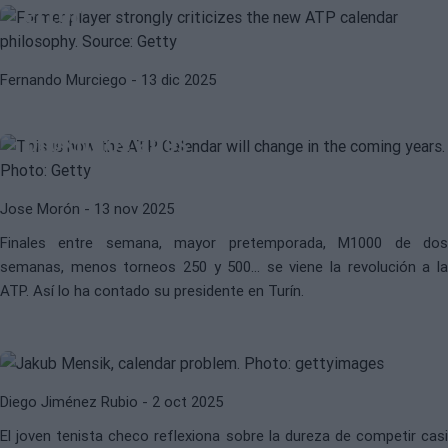
error”
ATP
ANDREA GAUDENZI
Fernando Murciego
- 13 dic 2025
Se viene la REVOLUCIÓN: Así
cambiará el Calendario ATP en los
próximos años
Jose Morón
- 13 nov 2025
Finales entre semana, mayor pretemporada, M1000 de dos
JAKUB MENSIK
ATP
semanas, menos torneos 250 y 500... se viene la revolución a la
Mensik: "Es inevitable que el
ATP. Así lo ha contado su presidente en Turín.
cuerpo se resienta de un calendario
tan cargado"
Diego Jiménez Rubio
- 2 oct 2025
El joven tenista checo reflexiona sobre la dureza de competir casi