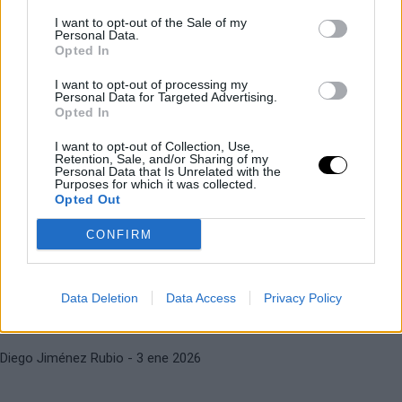
I want to opt-out of the Sale of my
CARLOS ALCARAZ
ATP
Personal Data.
Opted In
Alcaraz ya ha conquistado 10 de los
15 torneos más importantes del
I want to opt-out of processing my
Personal Data for Targeted Advertising.
calendario ATP
Opted In
I want to opt-out of Collection, Use,
Retention, Sale, and/or Sharing of my
Diego Jiménez Rubio
- 1 feb 2026
Personal Data that Is Unrelated with the
ATP
CALENDARIO ATP
Purposes for which it was collected.
Opted Out
Este será el calendario ATP en 2027
TOMMY PAUL
ATP
CONFIRM
Paul: "Es un error seguir haciendo
Diego Jiménez Rubio
- 15 ene 2026
Masters 1000 de dos semanas de
duración"
Data Deletion
Data Access
Privacy Policy
Diego Jiménez Rubio
- 3 ene 2026
ATP
CALENDARIO ATP
“Reducir los ATP 250 es un grave