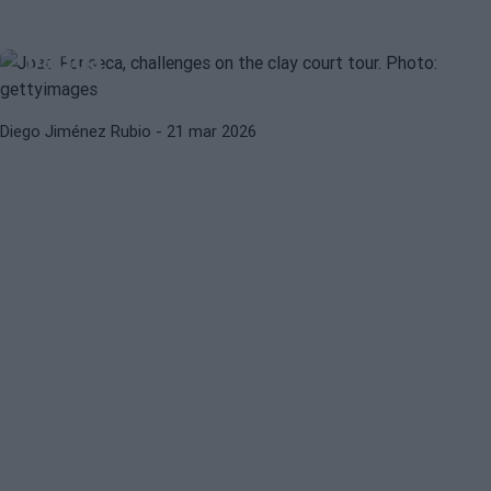
Joao Fonseca apunta a un gran salto
de nivel en la gira sobre tierra
batida
Diego Jiménez Rubio
- 21 mar 2026