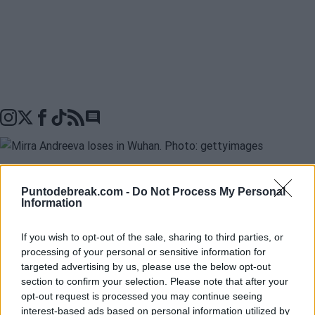
Go to comments seciton
Une journée pleine de spectacle s'est déroulée au
WTA
Puntodebreak.com -
Do Not Process My Personal
Information
1000 Wuhan 2025
avec la mise en scène de
nombreuses prétendantes à la gloire.
Emma Navarro e
If you wish to opt-out of the sale, sharing to third parties, or
processing of your personal or sensitive information for
Mirra Andreeva
ont été éliminées par Zhang e
targeted advertising by us, please use the below opt-out
Siegemund, respectivement, dans ce qui a été les
section to confirm your selection. Please note that after your
opt-out request is processed you may continue seeing
grandes surprises d'une journée où Ostapenko a dû se
interest-based ads based on personal information utilized by