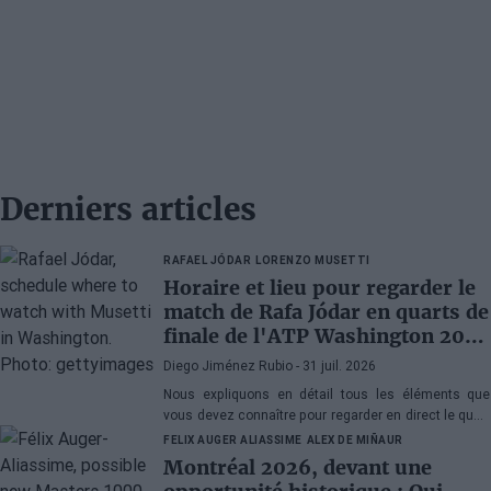
Derniers articles
RAFAEL JÓDAR
LORENZO MUSETTI
Horaire et lieu pour regarder le
match de Rafa Jódar en quarts de
finale de l'ATP Washington 2026
contre Musetti
Diego Jiménez Rubio
- 31 juil. 2026
Nous expliquons en détail tous les éléments que
vous devez connaître pour regarder en direct le quart
de finale de l'ATP 500 Washington 2026 entre Rafa
FELIX AUGER ALIASSIME
ALEX DE MIÑAUR
Jódar et Lorenzo Musetti.
Montréal 2026, devant une