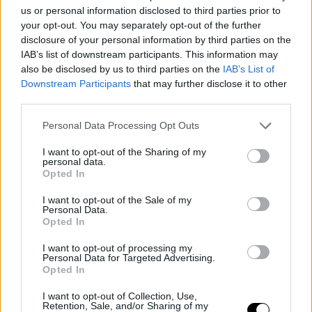
us or personal information disclosed to third parties prior to
retirer blessée face à Cirstea.
your opt-out. You may separately opt-out of the further
disclosure of your personal information by third parties on the
This is an automatic translation. You can read the
IAB’s list of downstream participants. This information may
original news,
WTA Wuhan 2025: Andreeva sufre un
also be disclosed by us to third parties on the
IAB’s List of
Downstream Participants
that may further disclose it to other
dura derrota
third parties.
Personal Data Processing Opt Outs
I want to opt-out of the Sharing of my
personal data.
Opted In
I want to opt-out of the Sale of my
Personal Data.
Opted In
I want to opt-out of processing my
Personal Data for Targeted Advertising.
Opted In
I want to opt-out of Collection, Use,
Retention, Sale, and/or Sharing of my