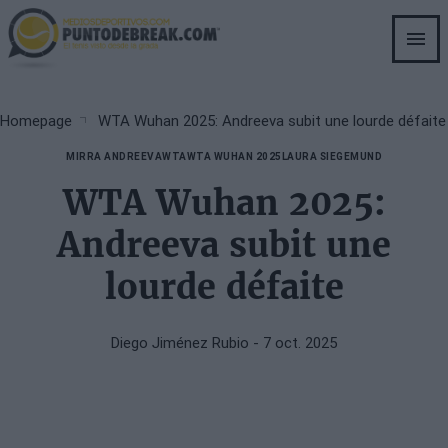
Skip
to
main
content
Breadcrumb
Homepage
WTA Wuhan 2025: Andreeva subit une lourde défaite
MIRRA ANDREEVA
WTA
WTA WUHAN 2025
LAURA SIEGEMUND
WTA Wuhan 2025:
Andreeva subit une
lourde défaite
Diego Jiménez Rubio
- 7 oct. 2025